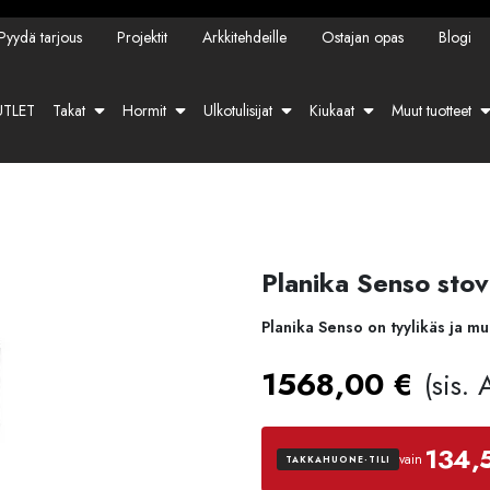
Pyydä tarjous
Projektit
Arkkitehdeille
Ostajan opas
Blogi
TLET
Takat
Hormit
Ulkotulisijat
Kiukaat
Muut tuotteet
Planika Senso sto
Planika Senso on tyylikäs ja mu
1568,00
€
(sis.
134,
vain
TAKKAHUONE-TILI