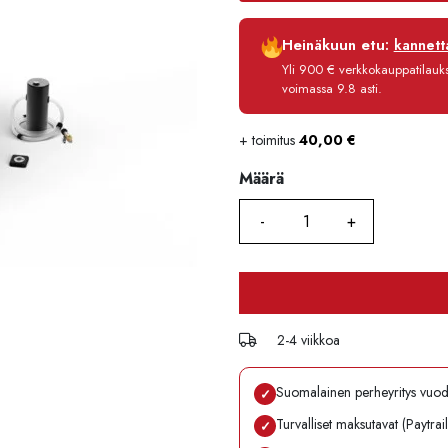
Luottoaika
Heinäkuun etu:
kannetta
Korko
Yli 900 € verkkokauppatilauksi
Käsittelymaksu
voimassa 9.8 asti.
Maksettava yhteensä
+ toimitus
40,00
€
Määrä
Määrä
2-4 viikkoa
Suomalainen perheyritys vuo
✓
Turvalliset maksutavat (Paytrai
✓