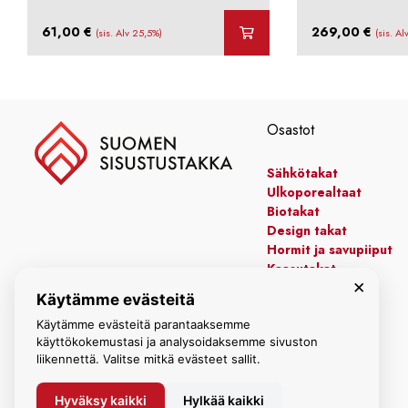
61,00
€
269,00
€
(sis. Alv 25,5%)
(sis. A
Osastot
Sähkötakat
Ulkoporealtaat
Biotakat
Design takat
Hormit ja savupiiput
Kaasutakat
×
Kiertoilmatakat
Käytämme evästeitä
Leivinuunit
Manttelitakat
Käytämme evästeitä parantaaksemme
käyttökokemustasi ja analysoidaksemme sivuston
liikennettä. Valitse mitkä evästeet sallit.
Hyväksy kaikki
Hylkää kaikki