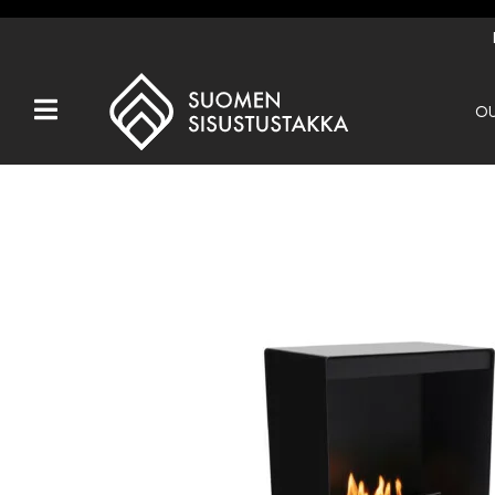
OU
Kaikki tuotteet
Tuotemerkit
OUTLET
Takat
Hormit
Ulkotulisijat
Kiukaat
Muut tuotteet