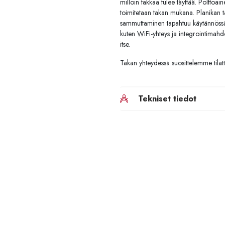
milloin takkaa tulee täyttää. Polttoa
toimitetaan takan mukana. Planikan ta
sammuttaminen tapahtuu käytännössä v
kuten WiFi-yhteys ja integrointimahd
itse.
Takan yhteydessä suosittelemme tilat
Tekniset tiedot