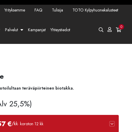
Yrityksemme
FAQ
Tulisija
TOTO Kylpyhuonekalusteet
0
Palvelut
Kampanjat
Yhteystiedot
ve
otoilultaan teräväpiirteinen biotakka.
 Alv 25,5%)
57 €
/kk
· koroton 12 kk