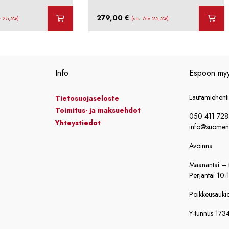
279,00
€
lv 25,5%)
(sis. Alv 25,5%)
Info
Espoon my
Lautamiehent
Tietosuojaseloste
Toimitus- ja maksuehdot
050 411 72
Yhteystiedot
info@suomensi
Avoinna
Maanantai – t
Perjantai 10-
Poikkeusaukiol
Y-tunnus 173