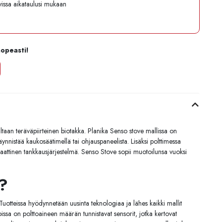
avissa aikataulusi mukaan
nopeasti!
ltaan teräväpiirteinen biotakka. Planika Senso stove mallissa on
äynnistää kaukosäätimellä tai ohjauspaneelista. Lisäksi polttimessa
maattinen tankkausjärjestelmä. Senso Stove sopii muotoilunsa vuoksi
a?
Tuotteissa hyödynnetään uusinta teknologiaa ja lähes kaikki mallit
oissa on polttoaineen määrän tunnistavat sensorit, jotka kertovat