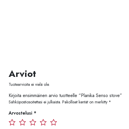
Arviot
Tuotearvioita ei vielä ole.
Kirjoita ensimmäinen arvio tuotteelle “Planika Senso stove”
Sähköpostiosoitettasi ei julkaista.
Pakolliset kentät on merkitty
*
Arvostelusi
*