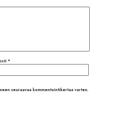
osti
*
aimeen seuraavaa kommentointikertaa varten.