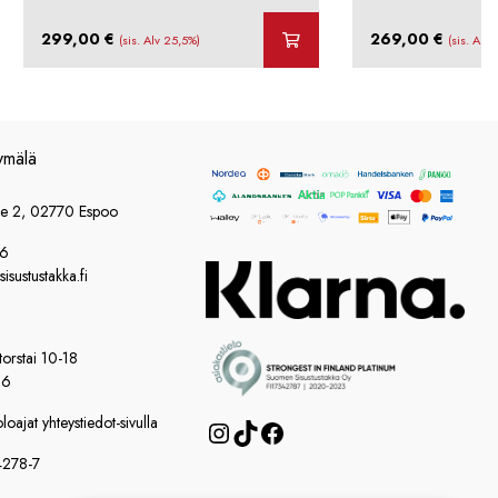
299,00
€
269,00
€
(sis. Alv 25,5%)
(sis. Alv
ymälä
ie 2, 02770 Espoo
86
sustustakka.fi
orstai 10-18
16
oajat yhteystiedot-sivulla
Instagram
TikTok
Facebook
4278-7