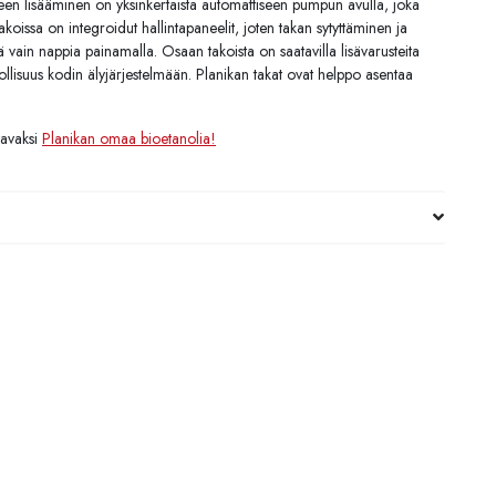
ineen lisääminen on yksinkertaista automattiseen pumpun avulla, joka
koissa on integroidut hallintapaneelit, joten takan sytyttäminen ja
ain nappia painamalla. Osaan takoista on saatavilla lisävarusteita
ollisuus kodin älyjärjestelmään. Planikan takat ovat helppo asentaa
tavaksi
Planikan omaa bioetanolia!