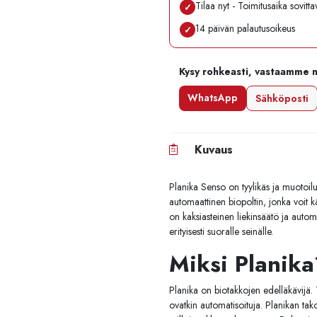
Tilaa nyt - Toimitusaika sovitt
✓
14 päivän palautusoikeus
✓
Kysy rohkeasti, vastaamme 
WhatsApp
Sähköposti
Kuvaus
Planika Senso on tyylikäs ja muotoilu
automaattinen biopoltin, jonka voit k
on kaksiasteinen liekinsäätö ja auto
erityisesti suoralle seinälle.
Miksi Planik
Planika on biotakkojen edelläkävijä. 
ovatkin automatisoituja. Planikan tak