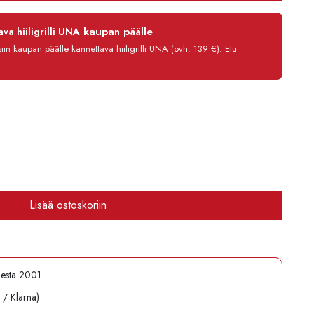
12 kk
kaupan päälle
va hiiligrilli UNA
0 %
in kaupan päälle kannettava hiiligrilli UNA (ovh. 139 €). Etu
3,90 €/kk
1 614,80 €
Lisää ostoskoriin
desta 2001
l / Klarna)