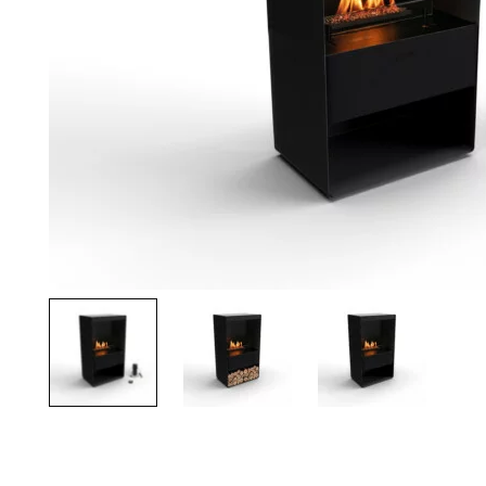
Palvelut
Kampanjat
Yhteystiedot
Pyydä tarjous
Projektit
Arkkitehdeille
Ostajan opas
Blogi
Yrityksemme
FAQ
Tulisija