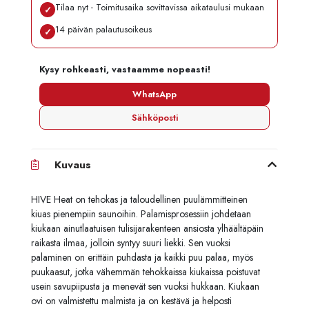
Tilaa nyt - Toimitusaika sovittavissa aikataulusi mukaan
✓
14 päivän palautusoikeus
✓
Kysy rohkeasti, vastaamme nopeasti!
WhatsApp
Sähköposti
Kuvaus
HIVE Heat on tehokas ja taloudellinen puulämmitteinen
kiuas pienempiin saunoihin. Palamisprosessiin johdetaan
kiukaan ainutlaatuisen tulisijarakenteen ansiosta ylhäältäpäin
raikasta ilmaa, jolloin syntyy suuri liekki. Sen vuoksi
palaminen on erittäin puhdasta ja kaikki puu palaa, myös
puukaasut, jotka vähemmän tehokkaissa kiukaissa poistuvat
usein savupiipusta ja menevät sen vuoksi hukkaan. Kiukaan
ovi on valmistettu malmista ja on kestävä ja helposti