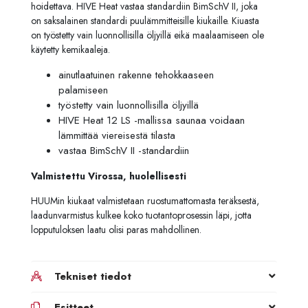
hoidettava. HIVE Heat vastaa standardiin BimSchV II, joka
on saksalainen standardi puulämmitteisille kiukaille. Kiuasta
on työstetty vain luonnollisilla öljyillä eikä maalaamiseen ole
käytetty kemikaaleja.
ainutlaatuinen rakenne tehokkaaseen
palamiseen
työstetty vain luonnollisilla öljyillä
HIVE Heat 12 LS -mallissa saunaa voidaan
lämmittää viereisestä tilasta
vastaa BimSchV II -standardiin
Valmistettu Virossa, huolellisesti
HUUMin kiukaat valmistetaan ruostumattomasta teräksestä,
laadunvarmistus kulkee koko tuotantoprosessin läpi, jotta
lopputuloksen laatu olisi paras mahdollinen.
Tekniset tiedot
Esitteet