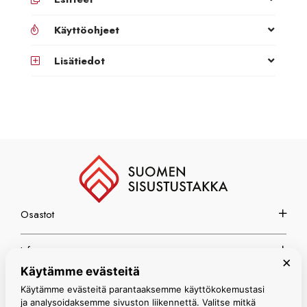
Käyttöohjeet
Lisätiedot
Osastot
Info
×
Käytämme evästeitä
Espoon myymälä
Käytämme evästeitä parantaaksemme käyttökokemustasi
ja analysoidaksemme sivuston liikennettä. Valitse mitkä