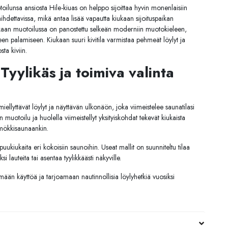
oilunsa ansiosta Hile-kiuas on helppo sijoittaa hyvin monenlaisiin
ihdettavissa, mikä antaa lisää vapautta kiukaan sijoituspaikan
iukaan muotoilussa on panostettu selkeän moderniin muotokieleen,
een palamiseen. Kiukaan suuri kivitila varmistaa pehmeät löylyt ja
ta kiviin.
 Tyylikäs ja toimiva valinta
iellyttävät löylyt ja näyttävän ulkonäön, joka viimeistelee saunatilasi
 muotoilu ja huolella viimeistellyt yksityiskohdat tekevät kiukaista
 mökkisaunaankin.
uukiukaita eri kokoisiin saunoihin. Useat mallit on suunniteltu tilaa
i lauteita tai asentaa tyylikkäästi näkyville.
ämään käyttöä ja tarjoamaan nautinnollisia löylyhetkiä vuosiksi