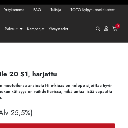
Yrityksemme
FAQ
Tulisija
TOTO Kylpyhuonekalusteet
0
Palvelut
Kampanjat
Yhteystiedot
ile 20 S1, harjattu
n muotoilunsa ansiosta Hile-kiuas on helppo sijoittaa hyvin
uukun kätisyys on vaihdettavissa, mikä antaa lisää vapautta
n.
 Alv 25,5%)