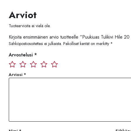
Arviot
Tuotearvioita ei vielä ole.
Kirjoita ensimmäinen arvio tuotteelle “Puukiuas Tulikivi Hile 20 
Sähköpostiosoitettasi ei julkaista.
Pakolliset kentät on merkitty
*
Arvostelusi
*
Arviosi
*