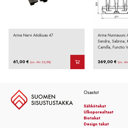
Arina Narvi Aitokiuas 47
Arina Nunnauuni A
Sandra, Sabrina, K
Camilla, Functio Vi
61,00
€
269,00
€
(sis. Alv 25,5%)
(sis. A
Osastot
Sähkötakat
Ulkoporealtaat
Biotakat
Design takat