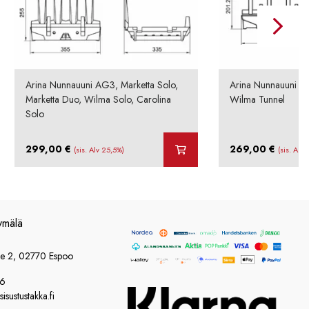
Arina Nunnauuni AG3, Marketta Solo,
Arina Nunnauuni AG4
Marketta Duo, Wilma Solo, Carolina
Wilma Tunnel
Solo
299,00
€
269,00
€
(sis. Alv 25,5%)
(sis. Alv
ymälä
ie 2, 02770 Espoo
86
sustustakka.fi