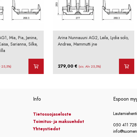
G1, Mia, Pia, Janina,
Arina Nunnauuni AG2, Leila, Lydia solo,
aisa, Sarianna, Silke,
Andrea, Mammutti jne
lla
279,00
€
lv 25,5%)
(sis. Alv 25,5%)
Info
Espoon my
Lautamiehent
Tietosuojaseloste
Toimitus- ja maksuehdot
050 411 72
Yhteystiedot
info@suomensi