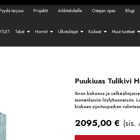
Pyydä tarjous
Projektit
Arkkitehdeille
Ostajan opas
Blogi
TLET
Takat
Hormit
Ulkotulisijat
Kiukaat
Muut tuotteet
Puukiuas Tulikivi H
Siron kokonsa ja selkeälinjaise
monenlaisiin löylyhuoneisiin. L
kiukaan sijoituspaikan valintaa
2095,00
€
(sis.