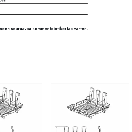
osti
*
aimeen seuraavaa kommentointikertaa varten.