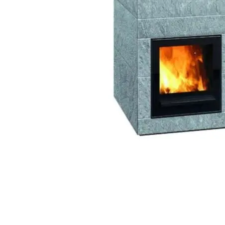
Palvelut
Kampanjat
Yhteystiedot
Pyydä tarjous
Projektit
Arkkitehdeille
Ostajan opas
Blogi
Yrityksemme
FAQ
Tulisija