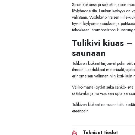
Siron kokonsa ja selkeälinjaisen muot
löylyhuoneisiin. Luukun kätisyys on va
valintaan. Vuolukivipintaisen Hile-k
hyviin löylyominaisuuksiin ja puhtaas
tehokkaan lämmönsiirron kiuasrungos
Tulikivi kiuas –
saunaan
Tulikiven kiukaat tarjoavat pehmeät, m
ilmeen. Laadukkaat materiaalit, ajaton
erinomaisen valinnan niin koti- kuin
Valikoimasta löydät sekä sähkö- että p
säästäviksi ja ne voidaan upottaa osaks
Tulikiven kiukaat on suunniteltu kest
eteenpäin.
Tekniset tiedot