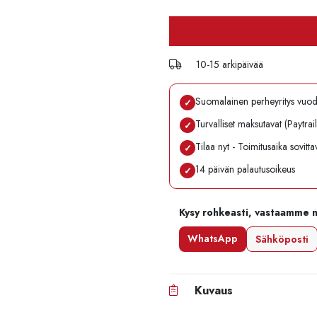
10-15 arkipäivää
Suomalainen perheyritys vuo
✓
Turvalliset maksutavat (Paytrai
✓
Tilaa nyt - Toimitusaika sovitt
✓
14 päivän palautusoikeus
✓
Kysy rohkeasti, vastaamme 
WhatsApp
Sähköposti
Kuvaus