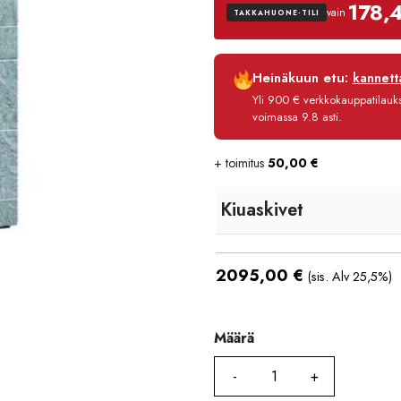
178,
vain
TAKKAHUONE-TILI
Luottoaika
Heinäkuun etu:
kannetta
Korko
Yli 900 € verkkokauppatilauksi
Käsittelymaksu
voimassa 9.8 asti.
Maksettava yhteensä
+ toimitus
50,00
€
Kiuaskivet
2095,00
€
(sis. Alv 25,5%)
Määrä
Määrä