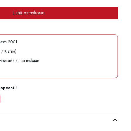
Lisää ostoskoriin
desta 2001
l / Klarna)
avissa aikataulusi mukaan
nopeasti!