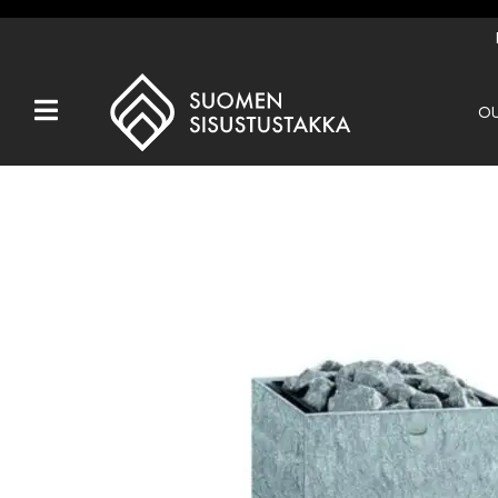
OU
Kaikki tuotteet
Tuotemerkit
OUTLET
Takat
Hormit
Ulkotulisijat
Kiukaat
Muut tuotteet