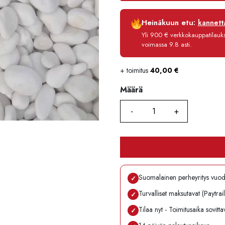
Luottoaika
Heinäkuun etu:
kannetta
Korko
Yli 900 € verkkokauppatilauksi
Käsittelymaksu
voimassa 9.8 asti.
Maksettava yhteensä
+ toimitus
40,00
€
Määrä
Määrä
Suomalainen perheyritys vuo
✓
Turvalliset maksutavat (Paytrai
✓
Tilaa nyt - Toimitusaika sovitt
✓