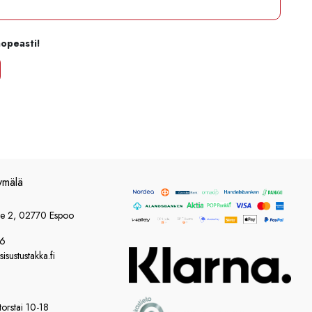
nopeasti!
ymälä
ie 2, 02770 Espoo
86
sustustakka.fi
orstai 10-18