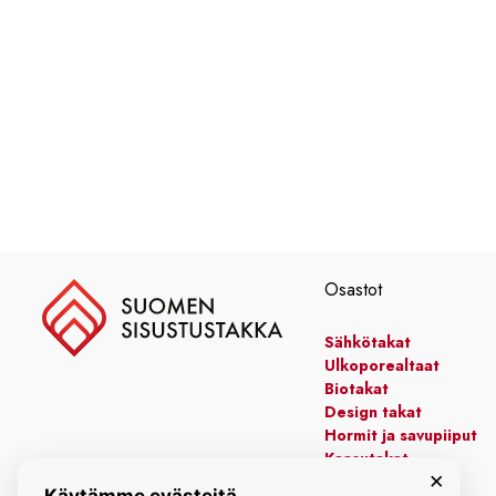
TOTO
Kylpyhuonekalusteet
Osastot
Sähkötakat
Ulkoporealtaat
Biotakat
Design takat
Hormit ja savupiiput
Kaasutakat
×
Kiertoilmatakat