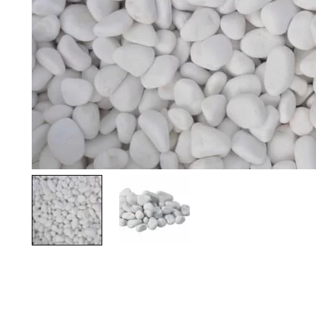
Palvelut
Kampanjat
Yhteystiedot
Pyydä tarjous
Projektit
Arkkitehdeille
Ostajan opas
Blogi
Yrityksemme
FAQ
Tulisija