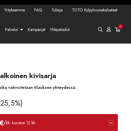
Yrityksemme
FAQ
Tulisija
TOTO Kylpyhuonekalusteet
0
Palvelut
Kampanjat
Yhteystiedot
alkoinen kivisarja
aika vahvistetaan tilauksen yhteydessä.
v 25,5%)
€
/kk
· koroton 12 kk