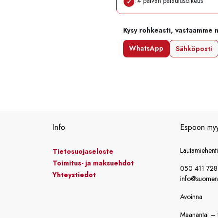
14 päivän palautusoikeus
✓
Kysy rohkeasti, vastaamme 
WhatsApp
Sähköposti
Info
Espoon my
Lautamiehent
Tietosuojaseloste
Toimitus- ja maksuehdot
050 411 72
Yhteystiedot
info@suomensi
Avoinna
Maanantai – t