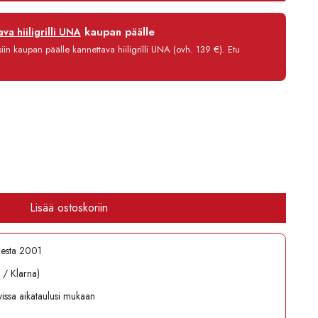
12 kk
kaupan päälle
va hiiligrilli UNA
0 %
in kaupan päälle kannettava hiiligrilli UNA (ovh. 139 €). Etu
3,90 €/kk
96,80 €
Lisää ostoskoriin
desta 2001
l / Klarna)
avissa aikataulusi mukaan