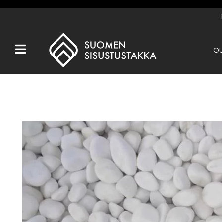
OU
Kaikki tuotteet
Tuotemerkit
OUTLET
Takat
Hormit
Ulkotulisijat
Kiukaat
Muut tuotteet