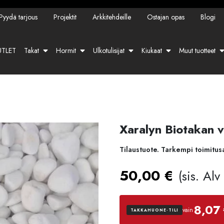
Pyydä tarjous
Projektit
Arkkitehdeille
Ostajan opas
Blogi
TLET
Takat
Hormit
Ulkotulisijat
Kiukaat
Muut tuotteet
Xaralyn Biotakan v
Tilaustuote. Tarkempi toimitus
50,00
€
(sis. Al
8,07 
vain
TAKKAHUONE-TILI