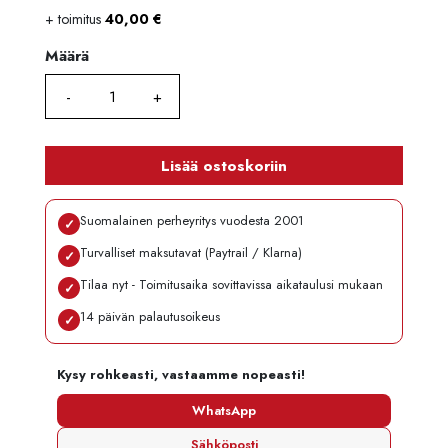
+ toimitus
40,00
€
Määrä
Määrä
Lisää ostoskoriin
Suomalainen perheyritys vuodesta 2001
✓
Turvalliset maksutavat (Paytrail / Klarna)
✓
Tilaa nyt - Toimitusaika sovittavissa aikataulusi mukaan
✓
14 päivän palautusoikeus
✓
Kysy rohkeasti, vastaamme nopeasti!
WhatsApp
Sähköposti