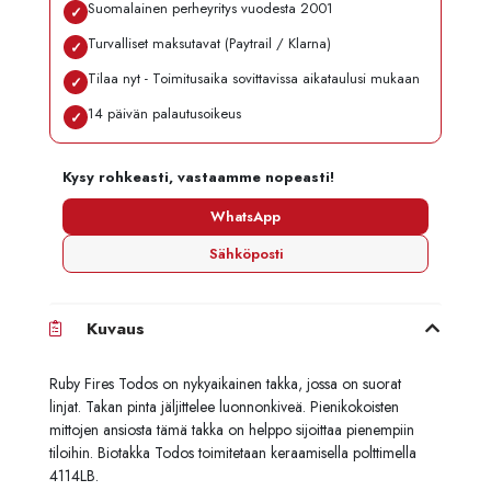
Suomalainen perheyritys vuodesta 2001
✓
Turvalliset maksutavat (Paytrail / Klarna)
✓
Tilaa nyt - Toimitusaika sovittavissa aikataulusi mukaan
✓
14 päivän palautusoikeus
✓
Kysy rohkeasti, vastaamme nopeasti!
WhatsApp
Sähköposti
Kuvaus
Ruby Fires Todos on nykyaikainen takka, jossa on suorat
linjat. Takan pinta jäljittelee luonnonkiveä. Pienikokoisten
mittojen ansiosta tämä takka on helppo sijoittaa pienempiin
tiloihin. Biotakka Todos toimitetaan keraamisella polttimella
4114LB.