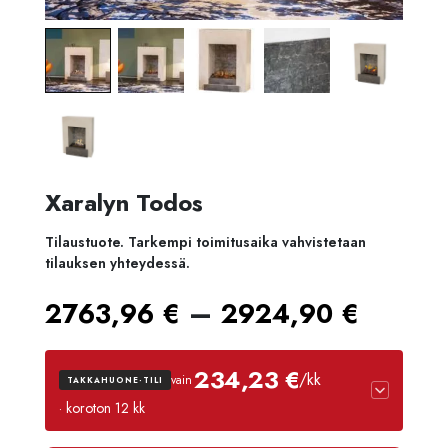
Xaralyn Todos
Tilaustuote. Tarkempi toimitusaika vahvistetaan
tilauksen yhteydessä.
Hinta
–
2763,96
€
2924,90
€
2763,
234,23 €
/kk
vain
TAKKAHUONE-TILI
-
· koroton 12 kk
2924,