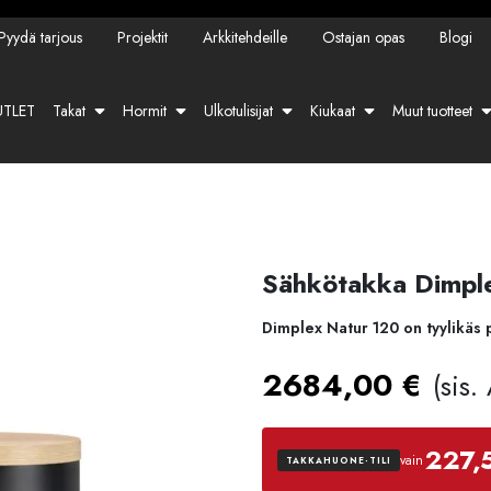
Pyydä tarjous
Projektit
Arkkitehdeille
Ostajan opas
Blogi
TLET
Takat
Hormit
Ulkotulisijat
Kiukaat
Muut tuotteet
Sähkötakka Dimpl
Dimplex Natur 120 on tyylikäs 
2684,00
€
(sis.
227,
vain
TAKKAHUONE-TILI