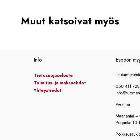
Muut katsoivat myös
Info
Espoon my
Lautamiehent
Tietosuojaseloste
Toimitus- ja maksuehdot
050 411 72
Yhteystiedot
info@suomensi
Avoinna
Maanantai – t
Perjantai 10-
Poikkeusaukiol