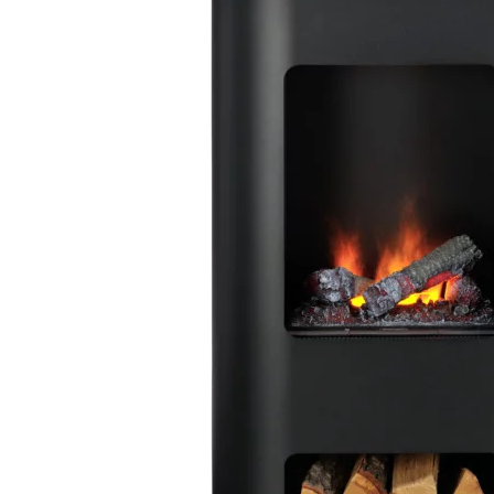
Palvelut
Kampanjat
Yhteystiedot
Pyydä tarjous
Projektit
Arkkitehdeille
Ostajan opas
Blogi
Yrityksemme
FAQ
Tulisija