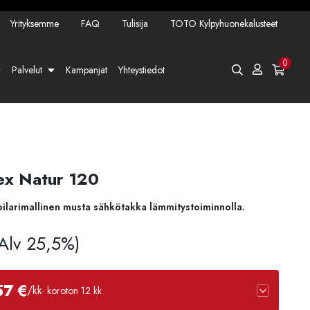
Yrityksemme
FAQ
Tulisija
TOTO Kylpyhuonekalusteet
0
Palvelut
Kampanjat
Yhteystiedot
ex Natur 120
pilarimallinen musta sähkötakka lämmitystoiminnolla.
 Alv 25,5%)
57 €
/kk
· koroton 12 kk