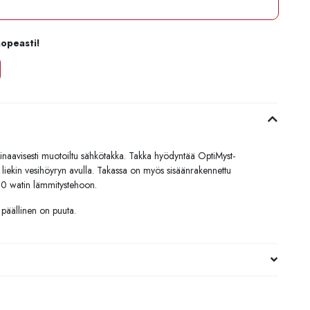
nopeasti!
inaavisesti muotoiltu sähkötakka. Takka hyödyntää OptiMyst-
liekin vesihöyryn avulla. Takassa on myös sisäänrakennettu
00 watin lämmitystehoon.
 päällinen on puuta.