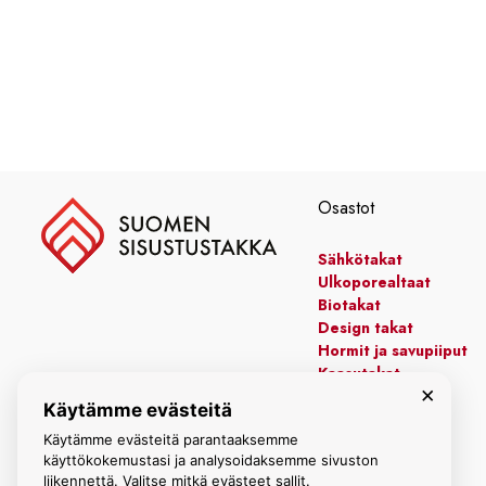
Osastot
Sähkötakat
Ulkoporealtaat
Biotakat
Design takat
Hormit ja savupiiput
Kaasutakat
×
Kiertoilmatakat
Käytämme evästeitä
Leivinuunit
Käytämme evästeitä parantaaksemme
Manttelitakat
käyttökokemustasi ja analysoidaksemme sivuston
liikennettä. Valitse mitkä evästeet sallit.