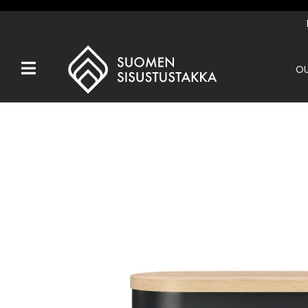
OU
Kaikki tuotteet
Tuotemerkit
OUTLET
Takat
Hormit
Ulkotulisijat
Kiukaat
Muut tuotteet