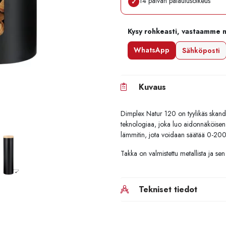
14 päivän palautusoikeus
✓
Kysy rohkeasti, vastaamme 
WhatsApp
Sähköposti
Kuvaus
Dimplex Natur 120 on tyylikäs skand
teknologiaa, joka luo aidonnäköisen 
lämmitin, jota voidaan säätää 0-20
Takka on valmistettu metallista ja sen
Tekniset tiedot