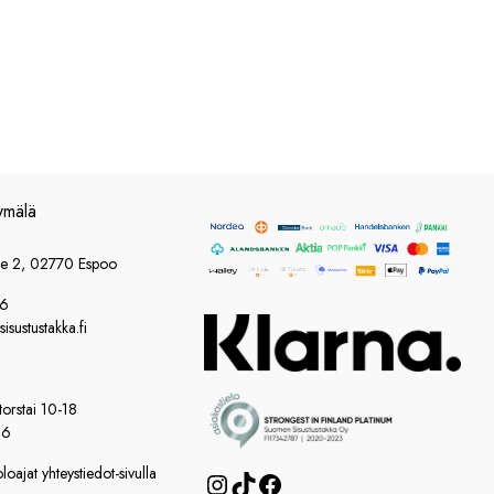
ymälä
ie 2, 02770 Espoo
86
sustustakka.fi
orstai 10-18
16
oajat yhteystiedot-sivulla
Instagram
TikTok
Facebook