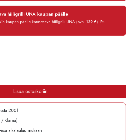
12 kk
kaupan päälle
va hiiligrilli UNA
0 %
in kaupan päälle kannettava hiiligrilli UNA (ovh. 139 €). Etu
3,90 €/kk
2 730,80 €
Lisää ostoskoriin
desta 2001
l / Klarna)
avissa aikataulusi mukaan