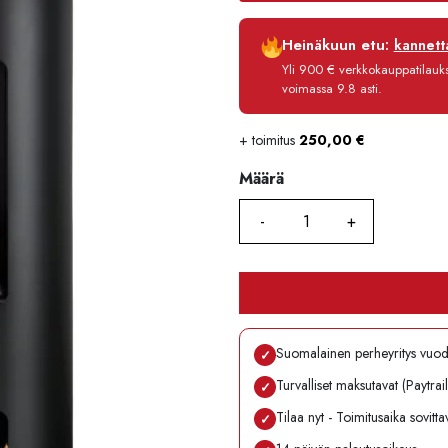
Luottoaika
Heinäkuun etu:
kannetta
Korko
Yli 900 € verkkokauppatilauksi
Käsittelymaksu
voimassa 9.8 asti.
Maksettava yhteensä
+ toimitus
250,00
€
Määrä
Määrä
Suomalainen perheyritys vuo
✓
Turvalliset maksutavat (Paytrai
✓
Tilaa nyt - Toimitusaika sovitt
✓