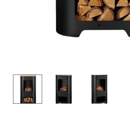
TOTO
Kylpyhuonekalusteet