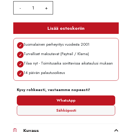
Lisää ostoskoriin
Suomalainen perheyritys vuodesta 2001
✓
Turvalliset maksutavat (Paytrail / Klarna)
✓
Tilaa nyt - Toimitusaika sovittavissa aikataulusi mukaan
✓
14 päivän palautusoikeus
✓
Kysy rohkeasti, vastaamme nopeasti!
WhatsApp
Sähköposti
Kuvaus