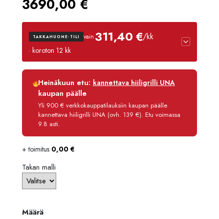
3690,00
€
311,40 €
/kk
vain
TAKKAHUONE-TILI
· koroton 12 kk
Luottoaika
12 kk
Heinäkuun etu:
kannettava hiiligrilli UNA
Korko
0 %
kaupan päälle
Käsittelymaksu
3,90 €/kk
Yli 900 € verkkokauppatilauksiin kaupan päälle
kannettava hiiligrilli UNA (ovh. 139 €). Etu voimassa
Maksettava yhteensä
3 736,80 €
9.8 asti.
+ toimitus
0,00
€
Takan malli
Määrä
Määrä