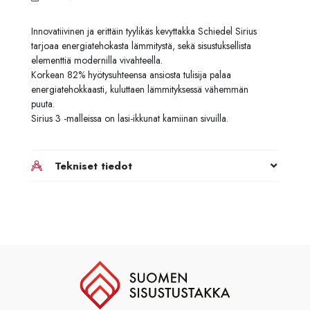
Innovatiivinen ja erittäin tyylikäs kevyttakka Schiedel Sirius
tarjoaa energiatehokasta lämmitystä, sekä sisustuksellista
elementtiä modernilla vivahteella.
Korkean 82% hyötysuhteensa ansiosta tulisija palaa
energiatehokkaasti, kuluttaen lämmityksessä vähemmän
puuta.
Sirius 3 -malleissa on lasi-ikkunat kamiinan sivuilla.
Tekniset tiedot