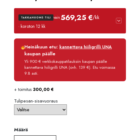
6784,
569,25 €
/kk
vain
TAKKAHUONE-TILI
-
· koroton 12 kk
7255,
Luottoaika
12 kk
Heinäkuun etu:
kannettava hiiligrilli UNA
Korko
0 %
kaupan päälle
Käsittelymaksu
3,90 €/kk
Yli 900 € verkkokauppatilauksiin kaupan päälle
kannettava hiiligrilli UNA (ovh. 139 €). Etu voimassa
Maksettava yhteensä
6 831,00 €
9.8 asti.
+ toimitus
300,00
€
Tulipesan-sisavuoraus
Määrä
Määrä