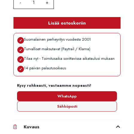
Lisää ostoskoriin
Suomalainen perheyritys vuodesta 2001
✓
Turvalliset maksutavat (Paytrail / Klarna)
✓
Tilaa nyt - Toimitusaika sovittavissa aikataulusi mukaan
✓
14 päivän palautusoikeus
✓
Kysy rohkeasti, vastaamme nopeasti!
WhatsApp
Sähköposti
Kuvaus