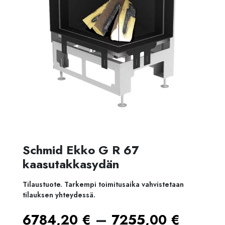
Schmid Ekko G R 67
kaasutakkasydän
Tilaustuote. Tarkempi toimitusaika vahvistetaan
tilauksen yhteydessä.
Hinta
–
6784,20
€
7255,00
€