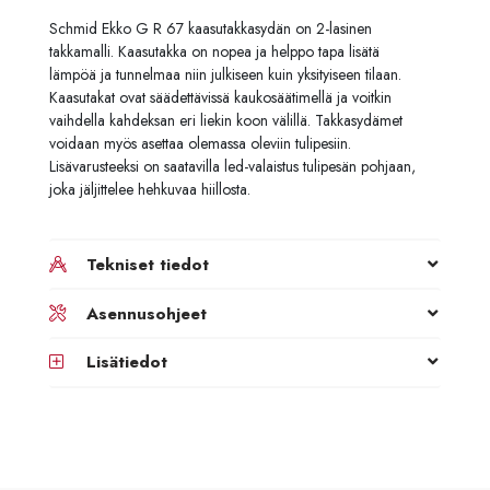
Schmid Ekko G R 67 kaasutakkasydän on 2-lasinen
takkamalli. Kaasutakka on nopea ja helppo tapa lisätä
lämpöä ja tunnelmaa niin julkiseen kuin yksityiseen tilaan.
Kaasutakat ovat säädettävissä kaukosäätimellä ja voitkin
vaihdella kahdeksan eri liekin koon välillä. Takkasydämet
voidaan myös asettaa olemassa oleviin tulipesiin.
Lisävarusteeksi on saatavilla led-valaistus tulipesän pohjaan,
joka jäljittelee hehkuvaa hiillosta.
Tekniset tiedot
Asennusohjeet
Lisätiedot