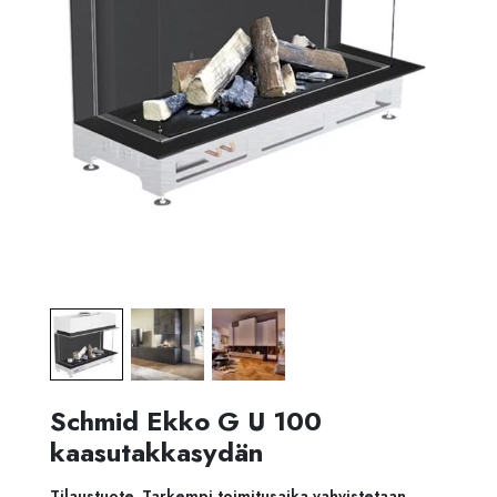
Schmid Ekko G U 100
kaasutakkasydän
Tilaustuote. Tarkempi toimitusaika vahvistetaan