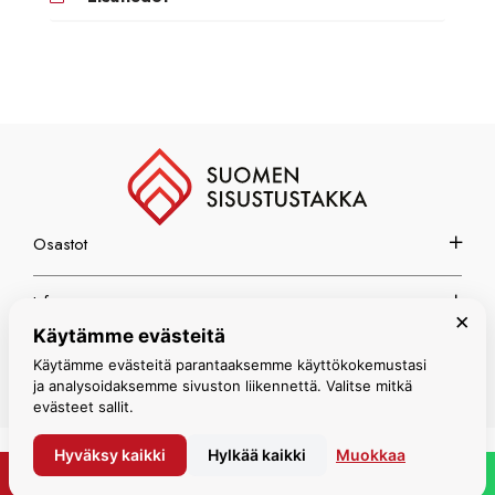
Osastot
Info
×
Käytämme evästeitä
Espoon myymälä
Käytämme evästeitä parantaaksemme käyttökokemustasi
ja analysoidaksemme sivuston liikennettä. Valitse mitkä
evästeet sallit.
Hyväksy kaikki
Hylkää kaikki
Muokkaa
© Suomen Sisustustakka 2026
PYYDÄ TARJOUS
WHATSAPP