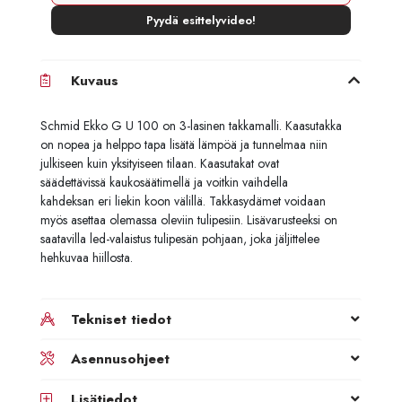
Pyydä esittelyvideo!
Kuvaus
Schmid Ekko G U 100 on 3-lasinen takkamalli. Kaasutakka
on nopea ja helppo tapa lisätä lämpöä ja tunnelmaa niin
julkiseen kuin yksityiseen tilaan. Kaasutakat ovat
säädettävissä kaukosäätimellä ja voitkin vaihdella
kahdeksan eri liekin koon välillä. Takkasydämet voidaan
myös asettaa olemassa oleviin tulipesiin. Lisävarusteeksi on
saatavilla led-valaistus tulipesän pohjaan, joka jäljittelee
hehkuvaa hiillosta.
Tekniset tiedot
Asennusohjeet
Lisätiedot