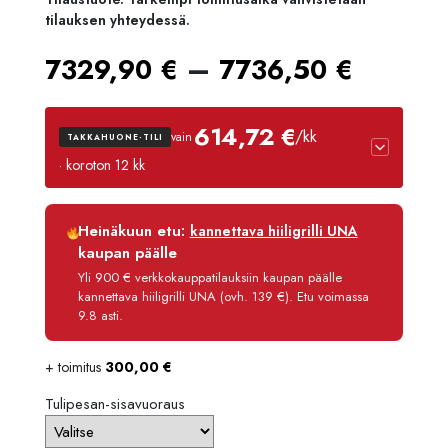
tilauksen yhteydessä.
Hintal
–
7329,90
€
7736,50
€
7329,
614,72 €
/kk
vain
TAKKAHUONE-TILI
-
· koroton 12 kk
7736,
Luottoaika
12 kk
Heinäkuun etu:
kannettava hiiligrilli UNA
Korko
0 %
kaupan päälle
Käsittelymaksu
3,90 €/kk
Yli 900 € verkkokauppatilauksiin kaupan päälle
kannettava hiiligrilli UNA (ovh. 139 €). Etu voimassa
Maksettava yhteensä
7 376,70 €
9.8 asti.
+ toimitus
300,00
€
Tulipesan-sisavuoraus