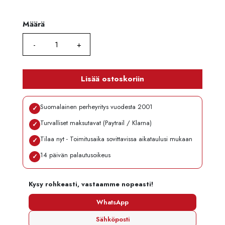
Määrä
Määrä
Lisää ostoskoriin
Suomalainen perheyritys vuodesta 2001
✓
Turvalliset maksutavat (Paytrail / Klarna)
✓
Tilaa nyt - Toimitusaika sovittavissa aikataulusi mukaan
✓
14 päivän palautusoikeus
✓
Kysy rohkeasti, vastaamme nopeasti!
WhatsApp
Sähköposti