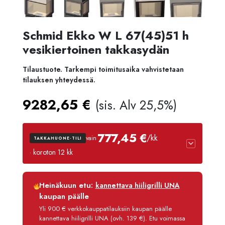
Schmid Ekko W L 67(45)51 h
vesikiertoinen takkasydän
Tilaustuote. Tarkempi toimitusaika vahvistetaan
tilauksen yhteydessä.
9282,65
€
(sis. Alv 25,5%)
777,45 €
/kk
vain
TAKKAHUONE-TILI
· koroton 12 kk
Luottoaika
12 kk
Heinäkuun etu:
kannettava hiiligrilli UNA
Korko
0 %
kaupan päälle
Käsittelymaksu
3,90 €/kk
Yli 900 € verkkokauppatilauksiin kaupan päälle
kannettava hiiligrilli UNA (ovh. 139 €). Etu voimassa
Maksettava yhteensä
9 329,45 €