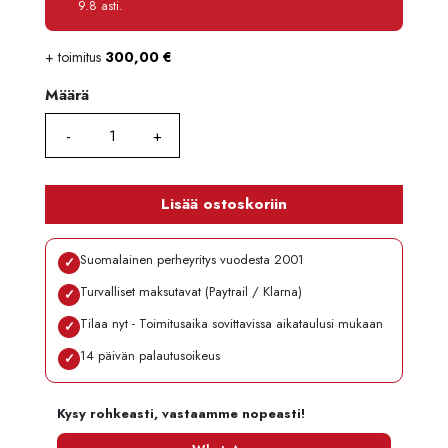
9.8 asti.
+ toimitus
300,00
€
Määrä
Määrä
Lisää ostoskoriin
Suomalainen perheyritys vuodesta 2001
✓
Turvalliset maksutavat (Paytrail / Klarna)
✓
Tilaa nyt - Toimitusaika sovittavissa aikataulusi mukaan
✓
14 päivän palautusoikeus
✓
Kysy rohkeasti, vastaamme nopeasti!