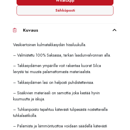
WhatsApp
Sähköposti
Kuvaus
Vesikiertoinen kulmatakkasydän hissiluukulla.
– Valmistettu 100% Saksassa, tarkan laadunvalvonnan alla.
– Takkasydämen ympärille voit rakentaa kuoret Silca
levystä tai muusta palamattomasta materiaalista.
– Takkasydämen lasi on helposti puhdistettavissa.
– Sisäkivien materiaali on samottia joka kestää hyvin
kuumuutta ja iskuja.
– Tuhkanpoisto tapahtuu kätevästi tulipesästä nostettavalla
tuhkalaatikolla.
– Palamista ja lämmöntuottoa voidaan säädellä kätevästi