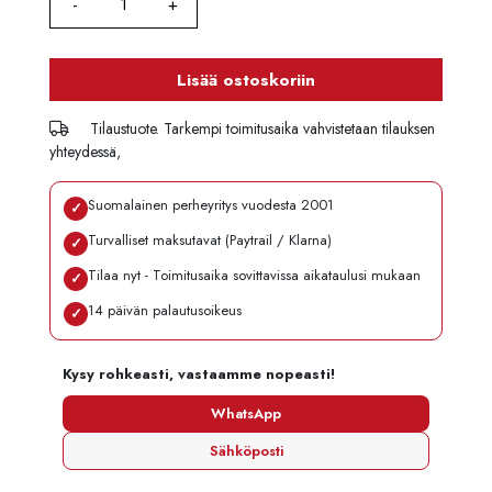
Lisää ostoskoriin
Tilaustuote. Tarkempi toimitusaika vahvistetaan tilauksen
yhteydessä,
Suomalainen perheyritys vuodesta 2001
✓
Turvalliset maksutavat (Paytrail / Klarna)
✓
Tilaa nyt - Toimitusaika sovittavissa aikataulusi mukaan
✓
14 päivän palautusoikeus
✓
Kysy rohkeasti, vastaamme nopeasti!
WhatsApp
Sähköposti