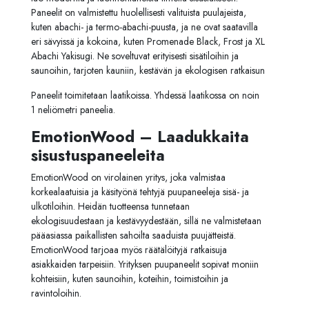
Paneelit on valmistettu huolellisesti valituista puulajeista,
kuten abachi- ja termo-abachi-puusta, ja ne ovat saatavilla
eri sävyissä ja kokoina, kuten Promenade Black, Frost ja XL
Abachi Yakisugi. Ne soveltuvat erityisesti sisätiloihin ja
saunoihin, tarjoten kauniin, kestävän ja ekologisen ratkaisun
Paneelit toimitetaan laatikoissa. Yhdessä laatikossa on noin
1 neliömetri paneelia.
EmotionWood – Laadukkaita
sisustuspaneeleita
EmotionWood on virolainen yritys, joka valmistaa
korkealaatuisia ja käsityönä tehtyjä puupaneeleja sisä- ja
ulkotiloihin. Heidän tuotteensa tunnetaan
ekologisuudestaan ja kestävyydestään, sillä ne valmistetaan
pääasiassa paikallisten sahoilta saaduista puujätteistä.
EmotionWood tarjoaa myös räätälöityjä ratkaisuja
asiakkaiden tarpeisiin. Yrityksen puupaneelit sopivat moniin
kohteisiin, kuten saunoihin, koteihin, toimistoihin ja
ravintoloihin.