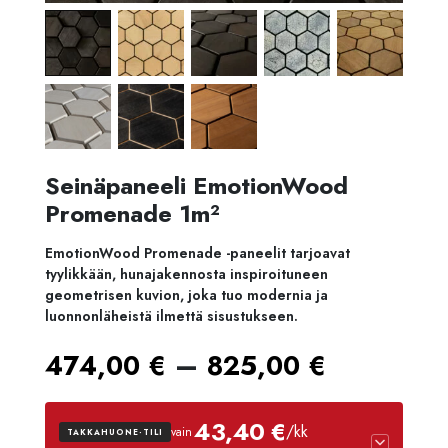
Seinäpaneeli EmotionWood
Promenade 1m²
EmotionWood Promenade -paneelit tarjoavat
tyylikkään, hunajakennosta inspiroituneen
geometrisen kuvion, joka tuo modernia ja
luonnonläheistä ilmettä sisustukseen.
Hintalu
–
474,00
€
825,00
€
474,00 
43,40 €
/kk
vain
TAKKAHUONE-TILI