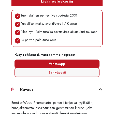
Lisää ostoskoriin
Suomalainen perheyritys vuodesta 2001
✓
Turvalliset maksutavat (Paytrail / Klarna)
✓
Tilaa nyt - Toimitusaika sovittavissa aikataulusi mukaan
✓
14 päivän palautusoikeus
✓
Kysy rohkeasti, vastaamme nopeasti!
WhatsApp
Sähköposti
Kuvaus
EmotionWood Promenade -paneelit tarjoavat tyylikkään,
hunajakennosta inspiroituneen geometrisen kuvion, joka
tuo modernia ja luonnonläheistä ilmettä sisustukseen.