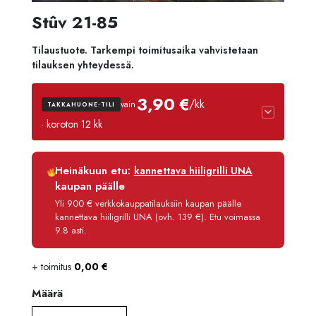
Stûv 21-85
Tilaustuote. Tarkempi toimitusaika vahvistetaan
tilauksen yhteydessä.
3,90 €
/kk
vain
TAKKAHUONE-TILI
· koroton 12 kk
Luottoaika
12 kk
Heinäkuun etu:
kannettava hiiligrilli UNA
Korko
0 %
kaupan päälle
Käsittelymaksu
3,90 €/kk
Yli 900 € verkkokauppatilauksiin kaupan päälle
kannettava hiiligrilli UNA (ovh. 139 €). Etu voimassa
Maksettava yhteensä
46,80 €
9.8 asti.
+ toimitus
0,00
€
Määrä
Määrä