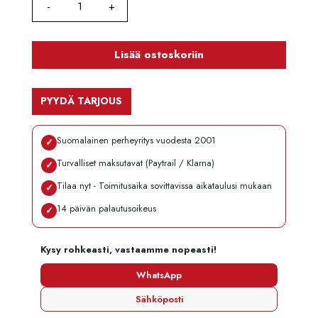
Lisää ostoskoriin
PYYDÄ TARJOUS
Suomalainen perheyritys vuodesta 2001
✓
Turvalliset maksutavat (Paytrail / Klarna)
✓
Tilaa nyt - Toimitusaika sovittavissa aikataulusi mukaan
✓
14 päivän palautusoikeus
✓
Kysy rohkeasti, vastaamme nopeasti!
WhatsApp
Sähköposti