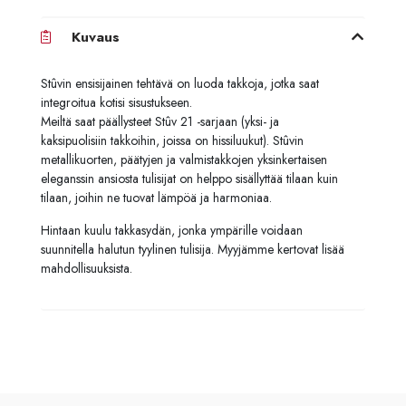
Kuvaus
Stûvin ensisijainen tehtävä on luoda takkoja, jotka saat
integroitua kotisi sisustukseen.
Meiltä saat päällysteet Stûv 21 -sarjaan (yksi- ja
kaksipuolisiin takkoihin, joissa on hissiluukut). Stûvin
metallikuorten, päätyjen ja valmistakkojen yksinkertaisen
eleganssin ansiosta tulisijat on helppo sisällyttää tilaan kuin
tilaan, joihin ne tuovat lämpöä ja harmoniaa.
Hintaan kuulu takkasydän, jonka ympärille voidaan
suunnitella halutun tyylinen tulisija. Myyjämme kertovat lisää
mahdollisuuksista.