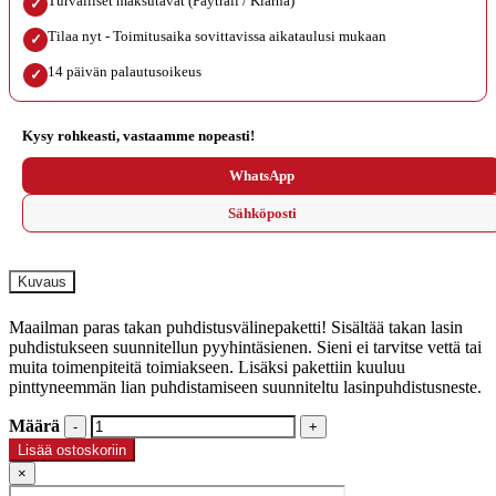
Turvalliset maksutavat (Paytrail / Klarna)
✓
Tilaa nyt - Toimitusaika sovittavissa aikataulusi mukaan
✓
14 päivän palautusoikeus
✓
Kysy rohkeasti, vastaamme nopeasti!
WhatsApp
Sähköposti
Kuvaus
Maailman paras takan puhdistusvälinepaketti! Sisältää takan lasin
puhdistukseen suunnitellun pyyhintäsienen. Sieni ei tarvitse vettä tai
muita toimenpiteitä toimiakseen. Lisäksi pakettiin kuuluu
pinttyneemmän lian puhdistamiseen suunniteltu lasinpuhdistusneste.
Määrä
Määrä
Lisää ostoskoriin
×