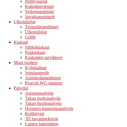
Pellityssarjat
Kattoläpiviennit
Vedonparantajat
Savukaasuimurit
Ulkotulisijat
Terassilämmittimet
Ulkotulisijat
Grillit
Kiukaat
Sähkökiukaat
Puukiukaat
Kiukaiden tarvikkeet
Muut tuotteet
Kylmäaltaat
Seinäpaneelit
Aurinkolämmittimet
Pesevät WC-istuimet
Palvelut
Asennuspalvelu
Takan purkupalvelu
Takan huoltopalvelu
Hormien kunnostuspalvelu
Kotikäynti
3D havainnekuvat
Lupien hakeminen