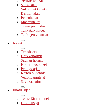
Vesikiertotakat
Sähkötakat
Valmiit takkapaketit
Design takat
Pellettitakat
Manttelitakat
Takan puhdistus
Takkatarvikkeet
Takkojen varaosat
Hormit
Teräshormit
Harkkohormit
Saunan hormit
Hormiliitosputket
Pellityssarjat
Kattoläpiviennit
Vedonparantajat
Savukaasuimurit
Ulkotulisijat
Terassilämmittimet
Ulkotulisijat