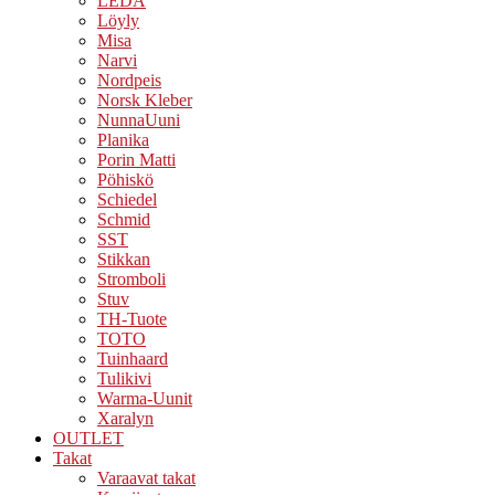
LEDA
Löyly
Misa
Narvi
Nordpeis
Norsk Kleber
NunnaUuni
Planika
Porin Matti
Pöhiskö
Schiedel
Schmid
SST
Stikkan
Stromboli
Stuv
TH-Tuote
TOTO
Tuinhaard
Tulikivi
Warma-Uunit
Xaralyn
OUTLET
Takat
Varaavat takat