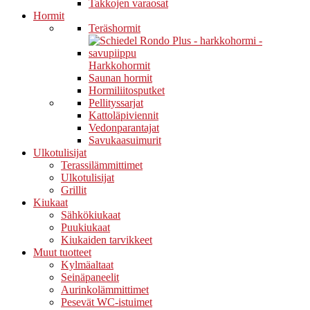
Takkojen varaosat
Hormit
Teräshormit
Harkkohormit
Saunan hormit
Hormiliitosputket
Pellityssarjat
Kattoläpiviennit
Vedonparantajat
Savukaasuimurit
Ulkotulisijat
Terassilämmittimet
Ulkotulisijat
Grillit
Kiukaat
Sähkökiukaat
Puukiukaat
Kiukaiden tarvikkeet
Muut tuotteet
Kylmäaltaat
Seinäpaneelit
Aurinkolämmittimet
Pesevät WC-istuimet