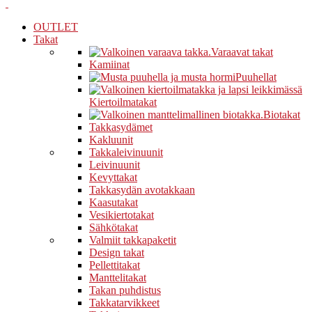
OUTLET
Takat
Varaavat takat
Kamiinat
Puuhellat
Kiertoilmatakat
Biotakat
Takkasydämet
Kakluunit
Takkaleivinuunit
Leivinuunit
Kevyttakat
Takkasydän avotakkaan
Kaasutakat
Vesikiertotakat
Sähkötakat
Valmiit takkapaketit
Design takat
Pellettitakat
Manttelitakat
Takan puhdistus
Takkatarvikkeet