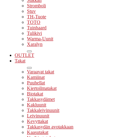
Stikkan
Stromboli
Stuv
TH-Tuote
TOTO
Tuinhaard
Tulikivi
Warma-Uunit
Xaralyn
OUTLET
Takat
Varaavat takat
Kamiinat
Puuhellat
Kiertoilmatakat
Biotakat
Takkasydämet
Kakluunit
Takkaleivinuunit
Leivinuunit
Kevyttakat
Takkasydän avotakkaan
Kaasutakat