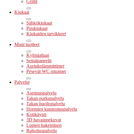
Grillit
Kiukaat
Sähkökiukaat
Puukiukaat
Kiukaiden tarvikkeet
Muut tuotteet
Kylmäaltaat
Seinäpaneelit
Aurinkolämmittimet
Pesevät WC-istuimet
Palvelut
Asennuspalvelu
Takan purkupalvelu
Takan huoltopalvelu
Hormien kunnostuspalvelu
Kotikäynti
3D havainnekuvat
Lupien hakeminen
Rahoituspalvelu