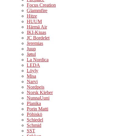
Focus Creation
Glammfire
Hitze
HUUM
Härmä Air
IKI-Kiuas
JC Bordelet
Jeremias
Juup
Jøtul
La Nordica
LEDA
Löyly
Misa
Narvi
Nordpeis
Norsk Kleber
NunnaUuni
Planika
Porin Matti
Pöhiskö
Schiedel
Schmid
SST