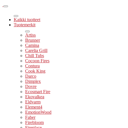
Kaikki tuotteet
Tuotemerkit
Artiss
Brunner
Camina
Carelia Grill
Chill Tubs
Cocoon Fires
Contura
Cook King
Darco
Dimplex
Dovre
Ecosmart Fire
Ekovalkea
Eldvarm
Element4
EmotionWood
Faber
Firebloom
Fireplace