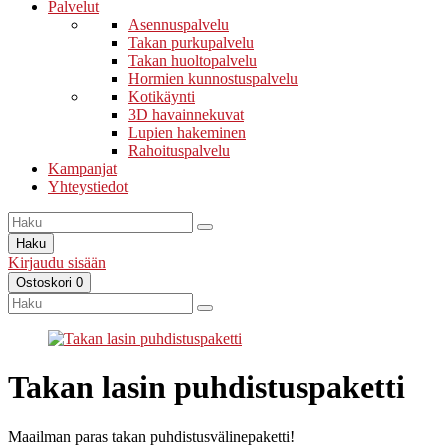
Palvelut
Asennuspalvelu
Takan purkupalvelu
Takan huoltopalvelu
Hormien kunnostuspalvelu
Kotikäynti
3D havainnekuvat
Lupien hakeminen
Rahoituspalvelu
Kampanjat
Yhteystiedot
Haku
Kirjaudu sisään
Ostoskori
0
Takan lasin puhdistuspaketti
Maailman paras takan puhdistusvälinepaketti!