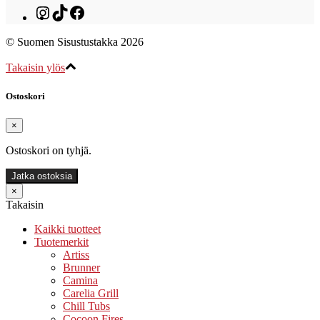
Instagram
TikTok
Facebook
© Suomen Sisustustakka 2026
Takaisin ylös
Ostoskori
×
Ostoskori on tyhjä.
Jatka ostoksia
×
Takaisin
Kaikki tuotteet
Tuotemerkit
Artiss
Brunner
Camina
Carelia Grill
Chill Tubs
Cocoon Fires