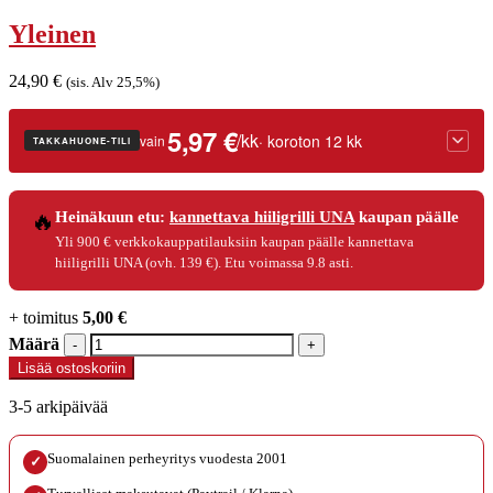
Yleinen
24,90
€
(sis. Alv 25,5%)
5,97 €
/kk
· koroton 12 kk
vain
TAKKAHUONE-TILI
🔥
Heinäkuun etu:
kannettava hiiligrilli UNA
kaupan päälle
Luottoaika
12 kk
Yli 900 € verkkokauppatilauksiin kaupan päälle kannettava
Korko
0 %
hiiligrilli UNA (ovh. 139 €). Etu voimassa 9.8 asti.
Käsittelymaksu
3,90 €/kk
Maksettava yhteensä
71,70 €
+ toimitus
5,00
€
Määrä
Määrä
Lisää ostoskoriin
3-5 arkipäivää
Suomalainen perheyritys vuodesta 2001
✓