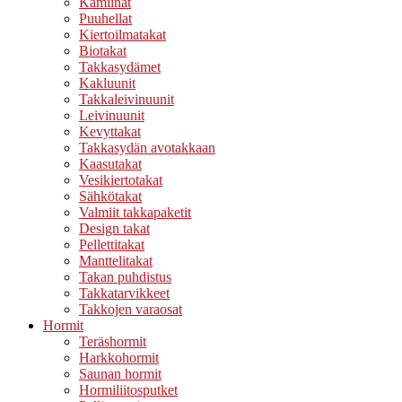
Kamiinat
Puuhellat
Kiertoilmatakat
Biotakat
Takkasydämet
Kakluunit
Takkaleivinuunit
Leivinuunit
Kevyttakat
Takkasydän avotakkaan
Kaasutakat
Vesikiertotakat
Sähkötakat
Valmiit takkapaketit
Design takat
Pellettitakat
Manttelitakat
Takan puhdistus
Takkatarvikkeet
Takkojen varaosat
Hormit
Teräshormit
Harkkohormit
Saunan hormit
Hormiliitosputket