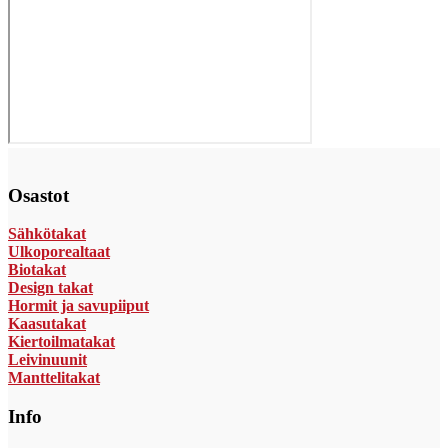
Osastot
Sähkötakat
Ulkoporealtaat
Biotakat
Design takat
Hormit ja savupiiput
Kaasutakat
Kiertoilmatakat
Leivinuunit
Manttelitakat
Info