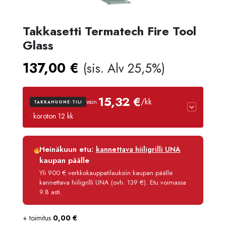
Takkasetti Termatech Fire Tool
Glass
137,00
€
(sis. Alv 25,5%)
15,32 €
/kk
vain
TAKKAHUONE-TILI
· koroton 12 kk
Luottoaika
12 kk
Heinäkuun etu:
kannettava hiiligrilli UNA
Korko
0 %
kaupan päälle
Käsittelymaksu
3,90 €/kk
Yli 900 € verkkokauppatilauksiin kaupan päälle
kannettava hiiligrilli UNA (ovh. 139 €). Etu voimassa
Maksettava yhteensä
183,80 €
9.8 asti.
+ toimitus
0,00
€