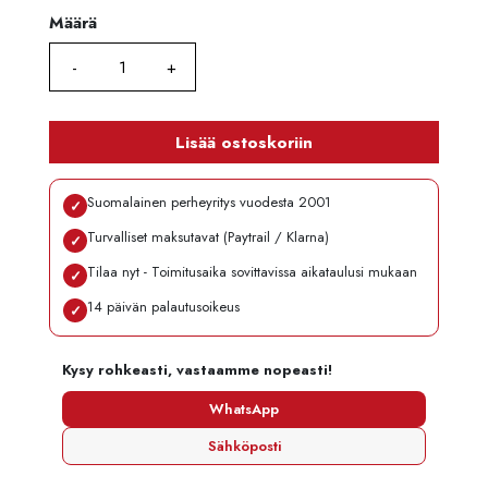
Määrä
Määrä
Lisää ostoskoriin
Suomalainen perheyritys vuodesta 2001
✓
Turvalliset maksutavat (Paytrail / Klarna)
✓
Tilaa nyt - Toimitusaika sovittavissa aikataulusi mukaan
✓
14 päivän palautusoikeus
✓
Kysy rohkeasti, vastaamme nopeasti!
WhatsApp
Sähköposti