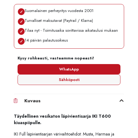
Suomalainen perheyritys vuodesta 2001
✓
Turvalliset maksutavat (Paytrail / Klarna)
✓
Tilaa nyt - Toimitusaika sovittavissa aikataulusi mukaan
✓
14 päivän palautusoikeus
✓
Kysy rohkeasti, vastaamme nopeasti!
WhatsApp
Sähköposti
Kuvaus
Täydellinen vesikaton läpivientisarja IKI T600
kiuaspiipulle.
IKI Full läpivientisarjan värivaihtoehdot: Musta, Harmaa ja