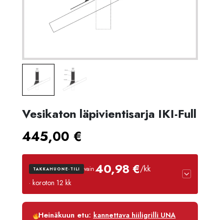
Vesikaton läpivientisarja IKI-Full
445,00
€
40,98 €
/kk
vain
TAKKAHUONE-TILI
· koroton 12 kk
Luottoaika
12 kk
Heinäkuun etu:
kannettava hiiligrilli UNA