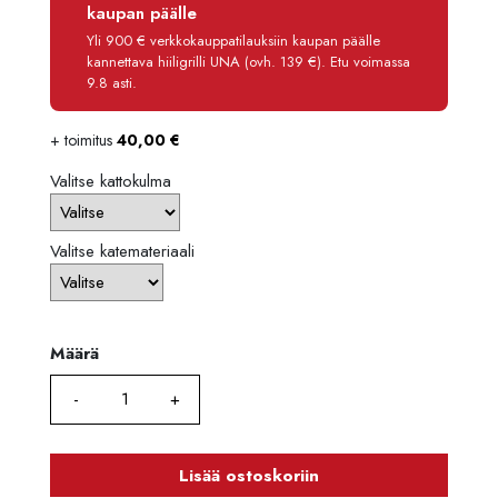
Korko
0 %
kaupan päälle
Käsittelymaksu
3,90 €/kk
Yli 900 € verkkokauppatilauksiin kaupan päälle
kannettava hiiligrilli UNA (ovh. 139 €). Etu voimassa
Maksettava yhteensä
491,80 €
9.8 asti.
+ toimitus
40,00
€
Valitse kattokulma
Valitse katemateriaali
Määrä
Määrä
Lisää ostoskoriin