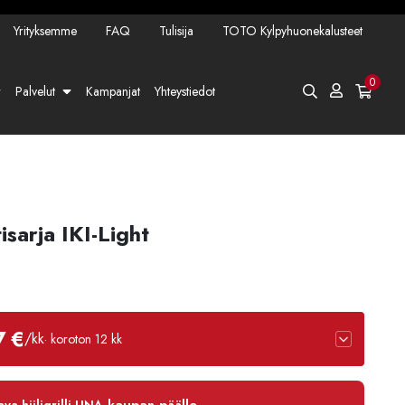
Yrityksemme
FAQ
Tulisija
TOTO Kylpyhuonekalusteet
0
Palvelut
Kampanjat
Yhteystiedot
isarja IKI-Light
7 €
/kk
· koroton 12 kk
12 kk