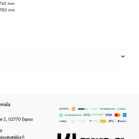
s 740 mm
s 780 mm
ymälä
ie 2, 02770 Espoo
86
sustustakka.fi