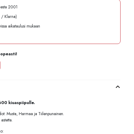
desta 2001
l / Klarna)
avissa aikataulusi mukaan
nopeasti!
600 kiuaspiipulle.
ehdot: Musta, Harmaa ja Tiilenpunainen.
astetta.
ko: