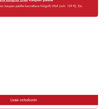
kaupan päälle
va hiiligrilli UNA
0 %
in kaupan päälle kannettava hiiligrilli UNA (ovh. 139 €). Etu
3,90 €/kk
366,80 €
Lisää ostoskoriin