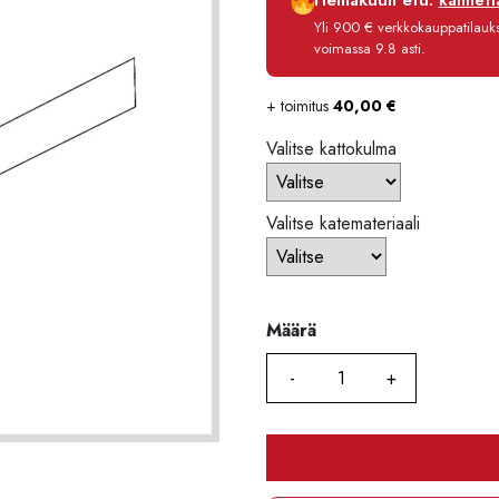
Heinäkuun etu:
kannetta
Korko
Yli 900 € verkkokauppatilauksi
Käsittelymaksu
voimassa 9.8 asti.
Maksettava yhteensä
+ toimitus
40,00
€
Valitse kattokulma
Valitse katemateriaali
Määrä
Määrä