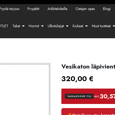
Pyydä tarjous
Projektit
Arkkitehdeille
Ostajan opas
Blogi
TLET
Takat
Hormit
Ulkotulisijat
Kiukaat
Muut tuotteet
Vesikaton läpivient
320,00
€
30,5
vain
TAKKAHUONE-TILI
Luottoaika