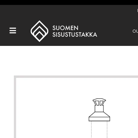
OU
Kaikki tuotteet
Tuotemerkit
OUTLET
Takat
Hormit
Ulkotulisijat
Kiukaat
Muut tuotteet