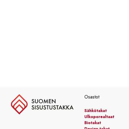
Osastot
Sähkötakat
Ulkoporealtaat
Biotakat
Design takat