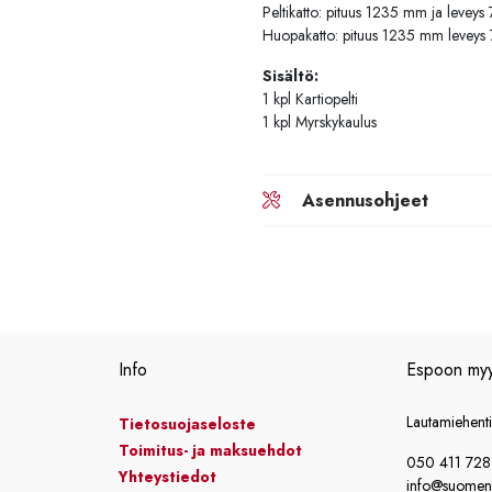
Peltikatto: pituus 1235 mm ja levey
Huopakatto: pituus 1235 mm levey
Sisältö:
1 kpl Kartiopelti
1 kpl Myrskykaulus
Asennusohjeet
Info
Espoon my
Lautamiehent
Tietosuojaseloste
Toimitus- ja maksuehdot
050 411 72
Yhteystiedot
info@suomensi