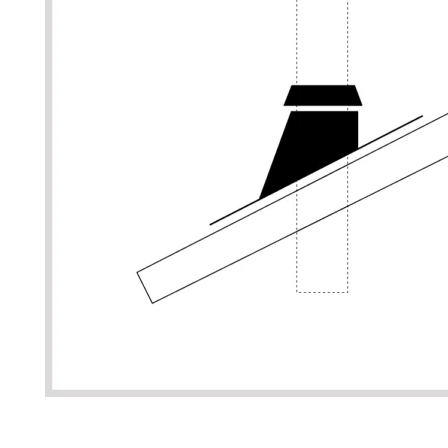
Palvelut
Kampanjat
Yhteystiedot
Pyydä tarjous
Projektit
Arkkitehdeille
Ostajan opas
Blogi
Yrityksemme
FAQ
Tulisija