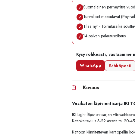
Suomalainen perheyritys vuo
✓
Turvalliset maksutavat (Paytrai
✓
Tilaa nyt - Toimitusaika sovitt
✓
14 päivän palautusoikeus
✓
Kysy rohkeasti, vastaamme 
WhatsApp
Sähköposti
Kuvaus
Vesikaton läpivientisarja IKI T
IKI Light läpivientisarjan värivaihto
Kattokaltevuus 3-22 astetta tai 20-45 
Kattoon kiinnitettävän kartiopellin ko