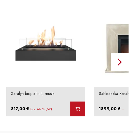
Xaralyn biopoltin L, musta
Sähkötakka Xaralyn
817,00
€
1899,00
€
–
(sis. Alv 25,5%)