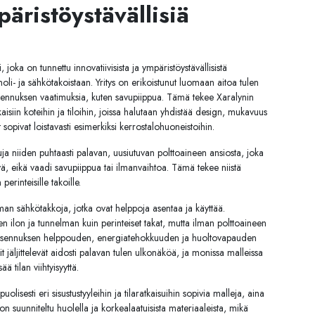
äristöystävällisiä
 joka on tunnettu innovatiivisista ja ympäristöystävällisistä
etanoli- ja sähkötakoistaan. Yritys on erikoistunut luomaan aitoa tulen
sennuksen vaatimuksia, kuten savupiippua. Tämä tekee Xaralynin
kaisiin koteihin ja tiloihin, joissa halutaan yhdistää design, mukavuus
 sopivat loistavasti esimerkiksi kerrostalohuoneistoihin.
tuja niiden puhtaasti palavan, uusiutuvan polttoaineen ansiosta, joka
ryä, eikä vaadi savupiippua tai ilmanvaihtoa. Tämä tekee niistä
erinteisille takoille.
iman sähkötakkoja, jotka ovat helppoja asentaa ja käyttää.
n ilon ja tunnelman kuin perinteiset takat, mutta ilman polttoaineen
uja asennuksen helppouden, energiatehokkuuden ja huoltovapauden
 jäljittelevät aidosti palavan tulen ulkonäköä, ja monissa malleissa
 tilan viihtyisyyttä.
lisesti eri sisustustyyleihin ja tilaratkaisuihin sopivia malleja, aina
 on suunniteltu huolella ja korkealaatuisista materiaaleista, mikä