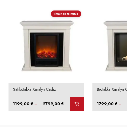
Ilmainen toimitus
Sähkötakka Xaralyn Cadiz
Biotakka Xaralyn 
Hintaluokka:
1199,00
€
–
2799,00
€
1799,00
€
–
1199,00 €
-
2799,00 €