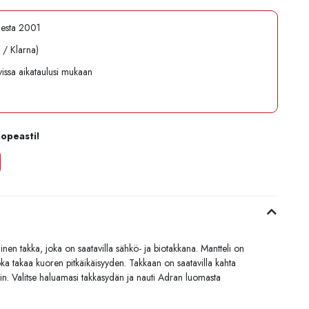
desta 2001
l / Klarna)
avissa aikataulusi mukaan
nopeasti!
inen takka, joka on saatavilla sähkö- ja biotakkana. Mantteli on
oka takaa kuoren pitkäikäisyyden. Takkaan on saatavilla kahta
tin. Valitse haluamasi takkasydän ja nauti Adran luomasta