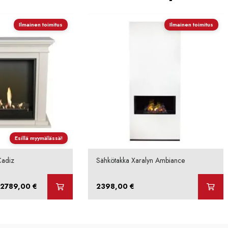
Ilmainen toimitus
Ilmainen toimitus
Esillä myymälässä!
Cadiz
Sähkötakka Xaralyn Ambiance
Hintaluokka:
2789,00
€
2398,00
€
1799,00 €
-
2789,00 €