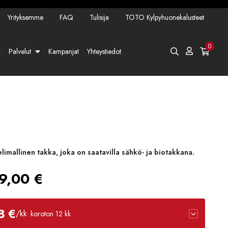
Yrityksemme
FAQ
Tulisija
TOTO Kylpyhuonekalusteet
0
Palvelut
Kampanjat
Yhteystiedot
limallinen takka, joka on saatavilla sähkö- ja biotakkana.
Hintaluokka:
9,00
€
499,00 €
8 €
/kk
· koroton 12 kk
-