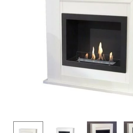
Palvelut
Kampanjat
Yhteystiedot
Pyydä tarjous
Projektit
Arkkitehdeille
Ostajan opas
Blogi
Yrityksemme
FAQ
Tulisija