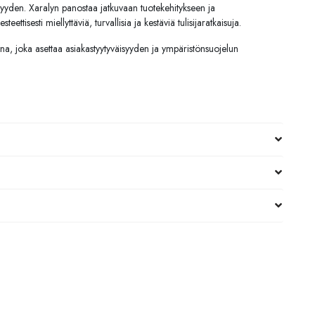
isyyden. Xaralyn panostaa jatkuvaan tuotekehitykseen ja
teettisesti miellyttäviä, turvallisia ja kestäviä tulisijaratkaisuja.
jana, joka asettaa asiakastyytyväisyyden ja ympäristönsuojelun
.