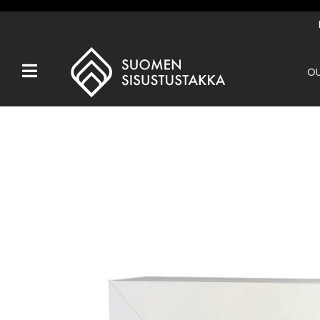
OU
Kaikki tuotteet
Tuotemerkit
OUTLET
Takat
Hormit
Ulkotulisijat
Kiukaat
Muut tuotteet