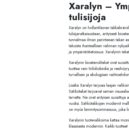
Xaralyn – Ymp
tulisijoja
Xaralyn on hollantilainen takkabrändi,
tulisijaratkaisuistaan, erityisesti bio
tunnelmaa ilman perinteisen takan a
takoista ihanteellisen valinnan nykyai
ja ympäristötietoisuus. Xaralynin takat
Xaralynin bioetanolitakat ovat suosit
tuottaa vain hiilidioksidia ja vesihöy
turvallisen ja ekologisen vaihtoehdon p
Lisäksi Xaralyn tarjoaa laajan valiko
Sähkötakat tarjoavat saman visuaalise
tarvetta. Ne ovat erityisen suositt
vuoksi. Sähkötakkojen modernit mallit
on myös lämmitysominaisuus, joka lisää
Xaralynin tuotevalikoima kattaa monipuo
klassisesta moderniin. Kaikki tuotteet