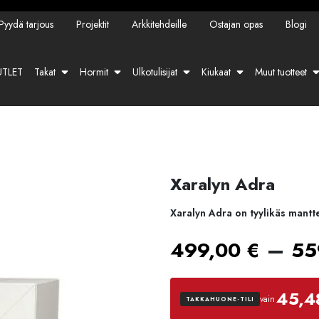
Pyydä tarjous
Projektit
Arkkitehdeille
Ostajan opas
Blogi
TLET
Takat
Hormit
Ulkotulisijat
Kiukaat
Muut tuotteet
Xaralyn Adra
Xaralyn Adra on tyylikäs mantte
–
499,00
€
55
45,4
vain
TAKKAHUONE-TILI