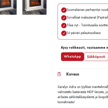
Suomalainen perheyritys vuo
✓
Turvalliset maksutavat (Paytrai
✓
Tilaa nyt - Toimitusaika sovitt
✓
14 päivän palautusoikeus
✓
Kysy rohkeasti, vastaamme 
WhatsApp
Sähköposti
Kuvaus
Xaralyn Adra on tyylikäs manttelimall
valmistettu kestävästä MDF-levystä, j
erilaista sähkötakkasydäntä ja biopol
tunnelmasta!