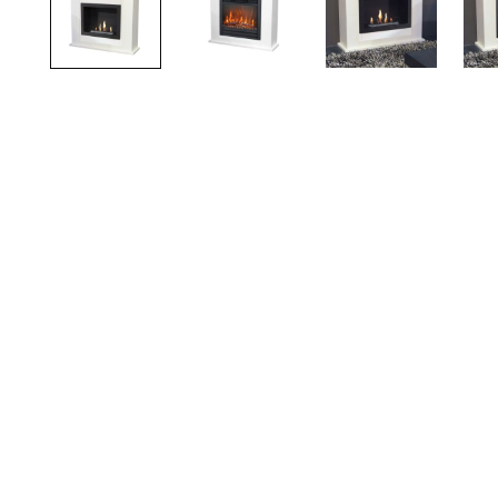
TOTO
Kylpyhuonekalusteet