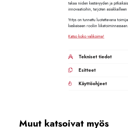
takaa niiden kestävyyden ja pitkäikä
innovaatioihin, tarjoten asiakkailleen es
Yritys on tunnettu luotettavana toimi
keskeiseen rooliin liiketoiminnassaan
Katso koko valikoima!
Tekniset tiedot
Esitteet
Käyttöohjeet
Muut katsoivat myös