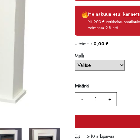
Luottoaika
Heinäkuun etu:
kannetta
Korko
Yli 900 € verkkokauppatilauksi
Käsittelymaksu
voimassa 9.8 asti.
Maksettava yhteensä
+ toimitus
0,00
€
Malli
Määrä
Määrä
5-10 arkipäivää