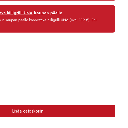
559,00 €
12 kk
kaupan päälle
va hiiligrilli UNA
0 %
in kaupan päälle kannettava hiiligrilli UNA (ovh. 139 €). Etu
3,90 €/kk
545,80 €
Lisää ostoskoriin