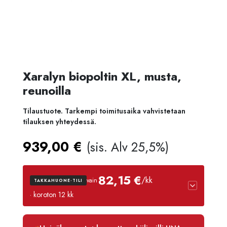
Xaralyn biopoltin XL, musta,
reunoilla
Tilaustuote. Tarkempi toimitusaika vahvistetaan
tilauksen yhteydessä.
939,00
€
(sis. Alv 25,5%)
82,15 €
/kk
vain
TAKKAHUONE-TILI
· koroton 12 kk
Luottoaika
12 kk