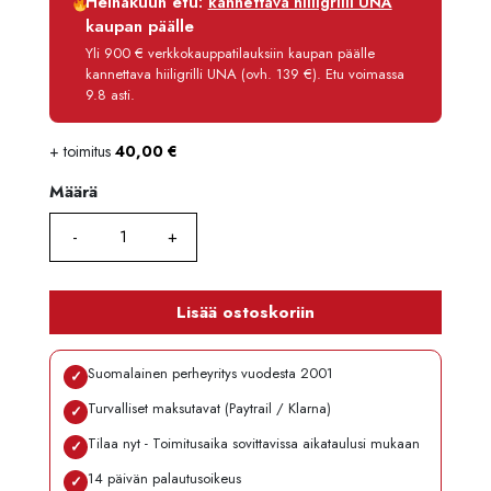
Heinäkuun etu:
kannettava hiiligrilli UNA
Korko
0 %
kaupan päälle
Käsittelymaksu
3,90 €/kk
Yli 900 € verkkokauppatilauksiin kaupan päälle
kannettava hiiligrilli UNA (ovh. 139 €). Etu voimassa
Maksettava yhteensä
985,80 €
9.8 asti.
+ toimitus
40,00
€
Määrä
Määrä
Lisää ostoskoriin
Suomalainen perheyritys vuodesta 2001
✓
Turvalliset maksutavat (Paytrail / Klarna)
✓
Tilaa nyt - Toimitusaika sovittavissa aikataulusi mukaan
✓
14 päivän palautusoikeus
✓