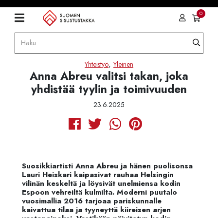
0
,
Yhteistyö
Yleinen
Anna Abreu valitsi takan, joka
yhdistää tyylin ja toimivuuden
23.6.2025
Suosikkiartisti Anna Abreu ja hänen puolisonsa
Lauri Heiskari kaipasivat rauhaa Helsingin
vilinän keskeltä ja löysivät unelmiensa kodin
Espoon vehreiltä kulmilta. Moderni puutalo
vuosimallia 2016 tarjoaa pariskunnalle
kaivattua tilaa ja tyyneyttä kiireisen arjen