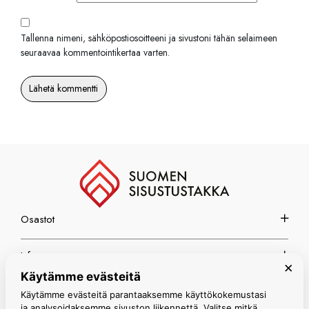
Tallenna nimeni, sähköpostiosoitteeni ja sivustoni tähän selaimeen
seuraavaa kommentointikertaa varten.
Osastot
Info
×
Käytämme evästeitä
Espoon myymälä
Käytämme evästeitä parantaaksemme käyttökokemustasi
ja analysoidaksemme sivuston liikennettä. Valitse mitkä