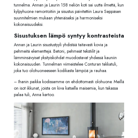
tunnelma. Annan ja Laurin 158 neliön koti sai uutta ilmettä, kun
kylpyhuone remontoitiin ja sisustus päivitettiin Laura Seppäsen
suunnitelmien mukaan yhtenäiseksi ja harmoniseksi
kokonaisuudeksi.
Sisustuksen lämpö syntyy kontrasteista
Annan ja Laurin sisustustyyli yhdistää taitavasti kovia ja
pehmeitä elementtejä. Betoni, pehmeät tekstiilit ja
lämminsävyiset yksityiskohdat muodostavat yhdessä kauniin
kokonaisuuden. Tunnelman viimeistelee Conturan takkatuli,
joka tuo olohuoneeseen kodikasta lämpöä ja rauhaa.
– Ihanin paikka kodissamme on ehdottomasti olohuone. Meillä
on isot ikkunat, joista on kiva katsella maisemia, kun takassa
palaa tuli
, Anna kertoo.