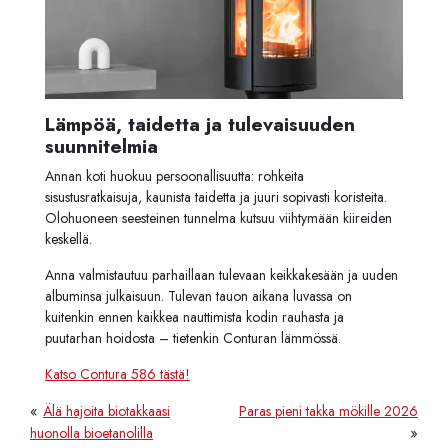
Lämpöä, taidetta ja tulevaisuuden
suunnitelmia
Annan koti huokuu persoonallisuutta: rohkeita
sisustusratkaisuja, kaunista taidetta ja juuri sopivasti koristeita.
Olohuoneen seesteinen tunnelma kutsuu viihtymään kiireiden
keskellä.
Anna valmistautuu parhaillaan tulevaan keikkakesään ja uuden
albuminsa julkaisuun. Tulevan tauon aikana luvassa on
kuitenkin ennen kaikkea nauttimista kodin rauhasta ja
puutarhan hoidosta – tietenkin Conturan lämmössä.
Katso Contura 586 tästä!
«
Älä hajoita biotakkaasi
Paras pieni takka mökille 2026
»
huonolla bioetanolilla