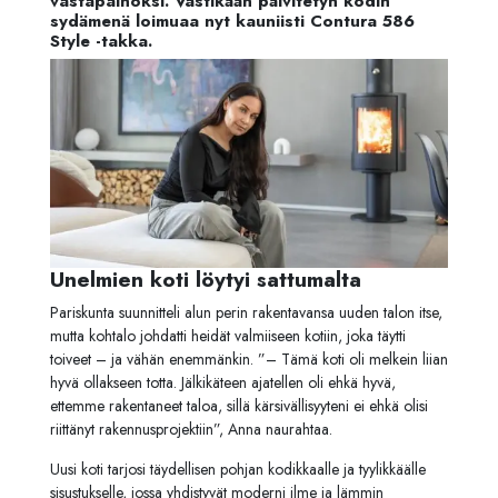
vastapainoksi. Vastikään päivitetyn kodin
sydämenä loimuaa nyt kauniisti Contura 586
Style -takka.
Unelmien koti löytyi sattumalta
Pariskunta suunnitteli alun perin rakentavansa uuden talon itse,
mutta kohtalo johdatti heidät valmiiseen kotiin, joka täytti
toiveet – ja vähän enemmänkin. ”
– Tämä koti oli melkein liian
hyvä ollakseen totta. Jälkikäteen ajatellen oli ehkä hyvä,
ettemme rakentaneet taloa, sillä kärsivällisyyteni ei ehkä olisi
riittänyt rakennusprojektiin
”, Anna naurahtaa.
Uusi koti tarjosi täydellisen pohjan kodikkaalle ja tyylikkäälle
sisustukselle, jossa yhdistyvät moderni ilme ja lämmin