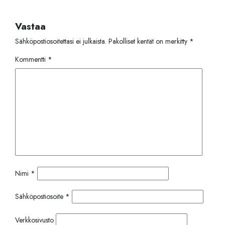
Vastaa
Sähköpostiosoitettasi ei julkaista.
Pakolliset kentät on merkitty
*
Kommentti
*
Nimi
*
Sähköpostiosoite
*
Verkkosivusto