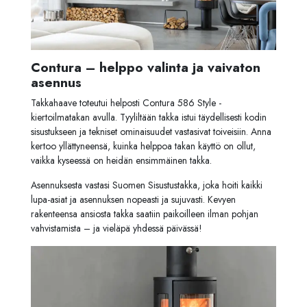
Contura – helppo valinta ja vaivaton
asennus
Takkahaave toteutui helposti Contura 586 Style -
kiertoilmatakan avulla. Tyyliltään takka istui täydellisesti kodin
sisustukseen ja tekniset ominaisuudet vastasivat toiveisiin. Anna
kertoo yllättyneensä, kuinka helppoa takan käyttö on ollut,
vaikka kyseessä on heidän ensimmäinen takka.
Asennuksesta vastasi Suomen Sisustustakka, joka hoiti kaikki
lupa-asiat ja asennuksen nopeasti ja sujuvasti. Kevyen
rakenteensa ansiosta takka saatiin paikoilleen ilman pohjan
vahvistamista – ja vieläpä yhdessä päivässä!