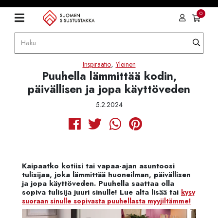
0
,
Inspiraatio
Yleinen
Puuhella lämmittää kodin,
päivällisen ja jopa käyttöveden
5.2.2024
Kaipaatko kotiisi tai vapaa-ajan asuntoosi
tulisijaa, joka lämmittää huoneilman, päivällisen
ja jopa käyttöveden. Puuhella saattaa olla
sopiva tulisija juuri sinulle! Lue alta lisää tai
kysy
suoraan sinulle sopivasta puuhellasta myyjiltämme!