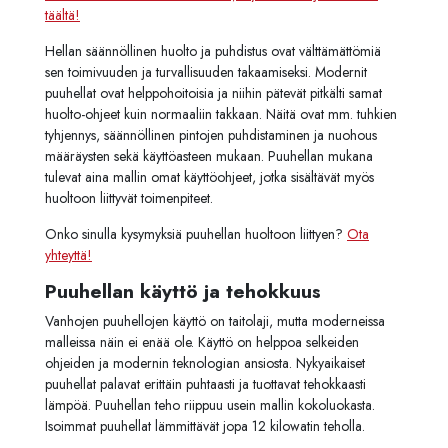
täältä!
Hellan säännöllinen huolto ja puhdistus ovat välttämättömiä
sen toimivuuden ja turvallisuuden takaamiseksi. Modernit
puuhellat ovat helppohoitoisia ja niihin pätevät pitkälti samat
huolto-ohjeet kuin normaaliin takkaan. Näitä ovat mm. tuhkien
tyhjennys, säännöllinen pintojen puhdistaminen ja nuohous
määräysten sekä käyttöasteen mukaan. Puuhellan mukana
tulevat aina mallin omat käyttöohjeet, jotka sisältävät myös
huoltoon liittyvät toimenpiteet.
Onko sinulla kysymyksiä puuhellan huoltoon liittyen?
Ota
yhteyttä!
Puuhellan käyttö ja tehokkuus
Vanhojen puuhellojen käyttö on taitolaji, mutta moderneissa
malleissa näin ei enää ole. Käyttö on helppoa selkeiden
ohjeiden ja modernin teknologian ansiosta. Nykyaikaiset
puuhellat palavat erittäin puhtaasti ja tuottavat tehokkaasti
lämpöä. Puuhellan teho riippuu usein mallin kokoluokasta.
Isoimmat puuhellat lämmittävät jopa 12 kilowatin teholla.