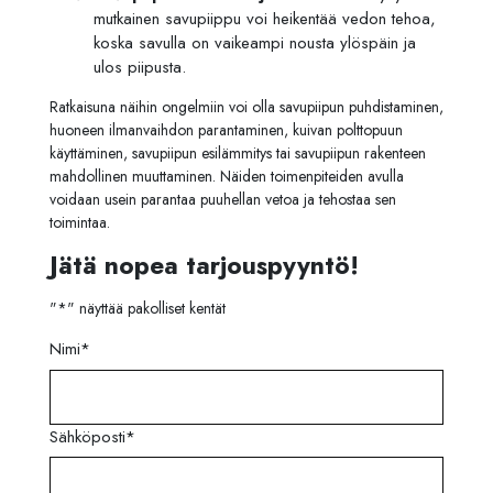
mutkainen savupiippu voi heikentää vedon tehoa,
koska savulla on vaikeampi nousta ylöspäin ja
ulos piipusta.
Ratkaisuna näihin ongelmiin voi olla savupiipun puhdistaminen,
huoneen ilmanvaihdon parantaminen, kuivan polttopuun
käyttäminen, savupiipun esilämmitys tai savupiipun rakenteen
mahdollinen muuttaminen. Näiden toimenpiteiden avulla
voidaan usein parantaa puuhellan vetoa ja tehostaa sen
toimintaa.
Jätä nopea tarjouspyyntö!
"
*
" näyttää pakolliset kentät
Nimi
*
Sähköposti
*