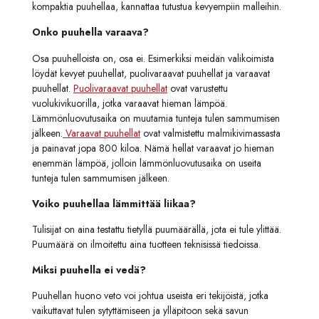
kompaktia puuhellaa, kannattaa tutustua kevyempiin malleihin.
Onko puuhella varaava?
Osa puuhelloista on, osa ei. Esimerkiksi meidän valikoimista
löydät kevyet puuhellat, puolivaraavat puuhellat ja varaavat
puuhellat.
Puolivaraavat puuhellat
ovat varustettu
vuolukivikuorilla, jotka varaavat hieman lämpöä.
Lämmönluovutusaika on muutamia tunteja tulen sammumisen
jälkeen.
Varaavat puuhellat
ovat valmistettu malmikivimassasta
ja painavat jopa 800 kiloa. Nämä hellat varaavat jo hieman
enemmän lämpöä, jolloin lämmönluovutusaika on useita
tunteja tulen sammumisen jälkeen.
Voiko puuhellaa lämmittää liikaa?
Tulisijat on aina testattu tietyllä puumäärällä, jota ei tule ylittää.
Puumäärä on ilmoitettu aina tuotteen teknisissä tiedoissa.
Miksi puuhella ei vedä?
Puuhellan huono veto voi johtua useista eri tekijöistä, jotka
vaikuttavat tulen sytyttämiseen ja ylläpitoon sekä savun