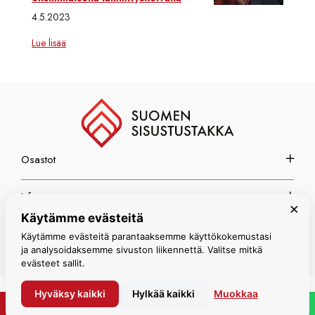
4.5.2023
Lue lisää
Osastot
Info
×
Käytämme evästeitä
Espoon myymälä
Käytämme evästeitä parantaaksemme käyttökokemustasi
ja analysoidaksemme sivuston liikennettä. Valitse mitkä
evästeet sallit.
Hyväksy kaikki
Hylkää kaikki
Muokkaa
© Suomen Sisustustakka 2026
PYYDÄ TARJOUS
WHATSAPP