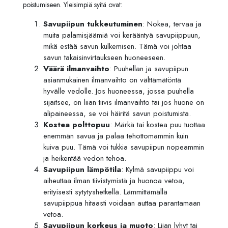
poistumiseen. Yleisimpiä syitä ovat:
Savupiipun tukkeutuminen
: Nokea, tervaa ja
muita palamisjäämiä voi kerääntyä savupiippuun,
mikä estää savun kulkemisen. Tämä voi johtaa
savun takaisinvirtaukseen huoneeseen.
Väärä ilmanvaihto
: Puuhellan ja savupiipun
asianmukainen ilmanvaihto on välttämätöntä
hyvälle vedolle. Jos huoneessa, jossa puuhella
sijaitsee, on liian tiivis ilmanvaihto tai jos huone on
alipaineessa, se voi häiritä savun poistumista.
Kostea polttopuu
: Märkä tai kostea puu tuottaa
enemmän savua ja palaa tehottomammin kuin
kuiva puu. Tämä voi tukkia savupiipun nopeammin
ja heikentää vedon tehoa.
Savupiipun lämpötila
: Kylmä savupiippu voi
aiheuttaa ilman tiivistymistä ja huonoa vetoa,
erityisesti sytytyshetkellä. Lämmittämällä
savupiippua hitaasti voidaan auttaa parantamaan
vetoa.
Savupiipun korkeus ja muoto
: Liian lyhyt tai