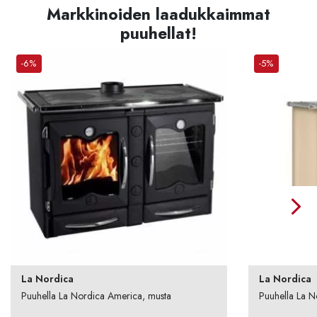
Markkinoiden laadukkaimmat
puuhellat!
-6%
-5%
La Nordica
La Nordica
Puuhella La Nordica America, musta
Puuhella La N