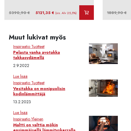
Alkuperäinen
Nykyinen
A
5390,90
€
5121,35
€
1889,90
€
(sis. Alv 25,5%)
hinta
hinta
hi
oli:
on:
ol
5390,90 €.
5121,35 €.
1
Muut lukivat myös
Inspiraatio
Tuotteet
Pelasta vanha avotakka
takkasydämellä
2.9.2022
Lue lisää
Inspiraatio
Tuotteet
Vesitakka on monipuolisin
kodinlämmittäjä
13.2.2023
Lue lisää
Inspiraatio
Yleinen
Maltti on valttia mökin
ensimmäisellä lämmityskerralla