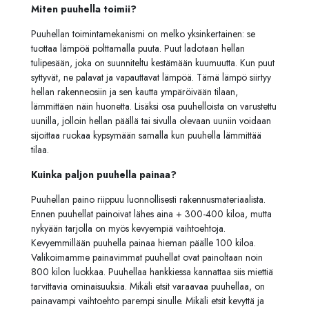
Miten puuhella toimii?
Puuhellan toimintamekanismi on melko yksinkertainen: se
tuottaa lämpöä polttamalla puuta. Puut ladotaan hellan
tulipesään, joka on suunniteltu kestämään kuumuutta. Kun puut
syttyvät, ne palavat ja vapauttavat lämpöä. Tämä lämpö siirtyy
hellan rakenneosiin ja sen kautta ympäröivään tilaan,
lämmittäen näin huonetta. Lisäksi osa puuhelloista on varustettu
uunilla, jolloin hellan päällä tai sivulla olevaan uuniin voidaan
sijoittaa ruokaa kypsymään samalla kun puuhella lämmittää
tilaa.
Kuinka paljon puuhella painaa?
Puuhellan paino riippuu luonnollisesti rakennusmateriaalista.
Ennen puuhellat painoivat lähes aina + 300-400 kiloa, mutta
nykyään tarjolla on myös kevyempiä vaihtoehtoja.
Kevyemmillään puuhella painaa hieman päälle 100 kiloa.
Valikoimamme painavimmat puuhellat ovat painoltaan noin
800 kilon luokkaa. Puuhellaa hankkiessa kannattaa siis miettiä
tarvittavia ominaisuuksia. Mikäli etsit varaavaa puuhellaa, on
painavampi vaihtoehto parempi sinulle. Mikäli etsit kevyttä ja