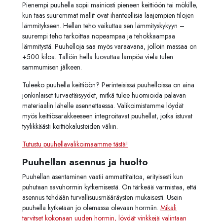
Pienempi puuhella sopii mainiosti pieneen keittiöön tai mökille,
kun taas suuremmat mallit ovat ihanteellisia laajempien tilojen
lämmitykseen. Hellan teho vaikuttaa sen lämmityskykyyn –
suurempi teho tarkoittaa nopeampaa ja tehokkaampaa
lämmitystä. Puuhelloja saa myös varaavana, jolloin massaa on
+500 kiloa. Tällöin hella luovuttaa lämpöä vielä tulen
sammumisen jälkeen.
Tuleeko puuhella keittiöön? Perinteisissä puuhelloissa on aina
jonkinlaiset turvaetäisyydet, mitkä tulee huomioida palavan
materiaalin lähelle asennettaessa. Valikoimistamme löydät
myös keittiösarakkeeseen integroitavat puuhellat, jotka istuvat
tyylikkäästi keittiökalusteiden väliin.
Tutustu puuhellavalikoimaamme tästä!
Puuhellan asennus ja huolto
Puuhellan asentaminen vaatii ammattitaitoa, erityisesti kun
puhutaan savuhormin kytkemisestä. On tärkeää varmistaa, että
asennus tehdään turvallisuusmääräysten mukaisesti. Usein
puuhella kytketään jo olemassa olevaan hormiin.
Mikäli
tarvitset kokonaan uuden hormin, löydät vinkkejä valintaan