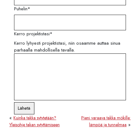
Puhelin
*
Kerro projektistasi
*
Kerro lyhyesti projektistasi, niin osaamme auttaa sinua
parhaalla mahdollisella tavalla.
Lähetä
«
Kuinka takka sytytetään?
Pieni varaava takka mökille:
»
Yleisohje takan sytyttämiseen
lämpöä ja tunnelmaa