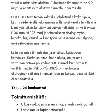
vaadi
ulkoista
virtalähdettä.
Puhaltimen
ilmamäärä
on
90
m³/
h
ja
äänitaso
miellyttävän
matala,
noin
23
dB.
PÖHISKÖ
toimitetaan
valmiiksi
johdotetulla
katkaisijalla,
käsin säädettävällä
tuloilmaventtiilillä
sekä
kaikilla
tarvittavilla
kiinnitystarvikkeilla.
Läpivientiputken
halkaisija
on
valittavissa
(
100
mm
tai
125
mm)
ja
toimitukseen
sisältyy
myös
lähtökaulus,
venttiili
ja
kiinnitysruuvit.
Asennus
on
helppoa,
eikä
sähköasentajaa
tarvita.
Laite
parantaa
ilmanlaatua
ja
ehkäisee
kosteuden
kertymistä.
Koska
se
ottaa
ilman
ulkoa,
on
tärkeää
varmistaa
riittävä
poistoilmareitti
esimerkiksi
hormin
tai
venttiilin
kautta.
Mikro
PÖHISKÖ
on
huoleton
ja
ekologinen
ratkaisu
ilmanvaihtoon
paikoissa,
joissa
sähköä
ei
ole
saatavilla.
Takuu 24 kuukautta!
Toimitussisältö:
Ulkoyksikkö, jossa aurinkopaneeli sekä puhallin
Lähtökaulus läpivientiputkelle