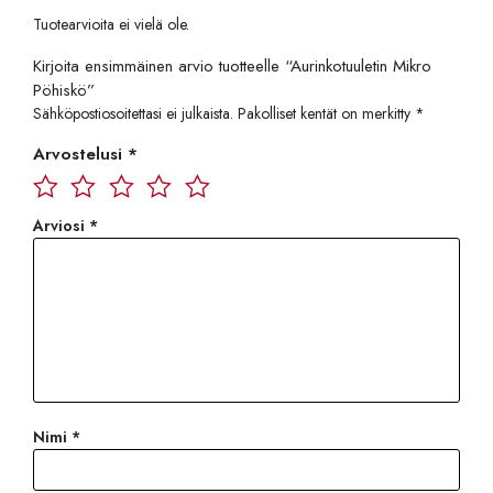
Tuotearvioita ei vielä ole.
Kirjoita ensimmäinen arvio tuotteelle “Aurinkotuuletin Mikro
Pöhiskö”
Sähköpostiosoitettasi ei julkaista.
Pakolliset kentät on merkitty
*
Arvostelusi
*
Arviosi
*
Nimi
*