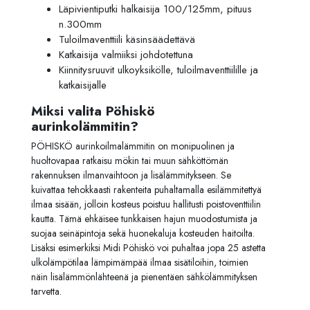
Läpivientiputki halkaisija 100/125mm, pituus
n.300mm
Tuloilmaventtiili käsinsäädettävä
Katkaisija valmiiksi johdotettuna
Kiinnitysruuvit ulkoyksikölle, tuloilmaventtiilille ja
katkaisijalle
Miksi valita Pöhiskö
aurinkolämmitin?
PÖHISKÖ
aurinkoilmalämmitin
on
monipuolinen
ja
huoltovapaa
ratkaisu
mökin
tai
muun
sähköttömän
rakennuksen
ilmanvaihtoon
ja
lisälämmitykseen.
Se
kuivattaa
tehokkaasti
rakenteita
puhaltamalla
esilämmitettyä
ilmaa
sisään,
jolloin
kosteus
poistuu
hallitusti
poistoventtiilin
kautta.
Tämä
ehkäisee
tunkkaisen
hajun
muodostumista
ja
suojaa
seinäpintoja
sekä
huonekaluja
kosteuden
haitoilta.
Lisäksi
esimerkiksi
Midi
Pöhiskö
voi
puhaltaa
jopa
25
astetta
ulkolämpötilaa
lämpimämpää
ilmaa
sisätiloihin,
toimien
näin
lisälämmönlähteenä
ja
pienentäen
sähkölämmityksen
tarvetta.