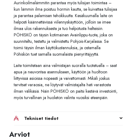
Aurinkoilmalämmitin
parantaa
myös
tulisijan
toimintaa –
kun
lämmin
ilma
poistuu
hormin
kautta,
se
kuivattaa
tulisijaa
ja
parantaa
palamisen
tehokkuutta.
Kesäkuumalla
laite
on
helposti
käännettävissä
viilennyskäyttöön,
jolloin
se
imee
ilmaa
ulos
rakennuksesta
ja
tuo
helpotusta
helteisiin.
PÖHISKÖ
on
täysin
kotimainen
Avainlippu-
tuote,
joka
on
suunniteltu,
testattu
ja
valmistettu
Pohjois-
Karjalassa.
Se
toimii
täysin
ilman
käyttökustannuksia,
ja
ostamalla
Pöhiskön
tuet
samalla
suomalaista
pienyrittäjyyttä.
Laite
toimitetaan
aina
valmistajan
suoralla
tuotetuella –
saat
apua
ja
neuvontaa
asennukseen,
käyttöön
ja
huoltoon
liittyvissä
asioissa
nopeasti
ja
vaivattomasti.
Mikäli
joskus
tarvitset
varaosia,
ne
löytyvät
valmistajalta
heti
varastosta
ilman
välikäsiä.
Näin
PÖHISKÖ
on
paitsi
kestävä
investointi,
myös
turvallinen
ja
huoleton
valinta
vuosiksi
eteenpäin.
Tekniset tiedot
Arviot