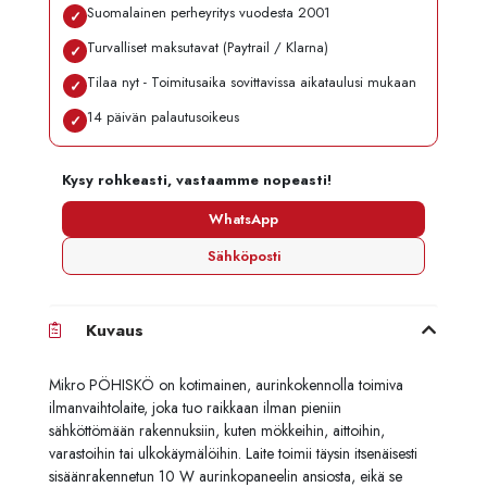
Suomalainen perheyritys vuodesta 2001
✓
Turvalliset maksutavat (Paytrail / Klarna)
✓
Tilaa nyt - Toimitusaika sovittavissa aikataulusi mukaan
✓
14 päivän palautusoikeus
✓
Kysy rohkeasti, vastaamme nopeasti!
WhatsApp
Sähköposti
Kuvaus
Mikro
PÖHISKÖ
on
kotimainen,
aurinkokennolla
toimiva
ilmanvaihtolaite,
joka
tuo
raikkaan
ilman
pieniin
sähköttömään
rakennuksiin,
kuten
mökkeihin,
aittoihin,
varastoihin
tai
ulkokäymälöihin.
Laite
toimii
täysin
itsenäisesti
sisäänrakennetun
10
W
aurinkopaneelin
ansiosta,
eikä
se