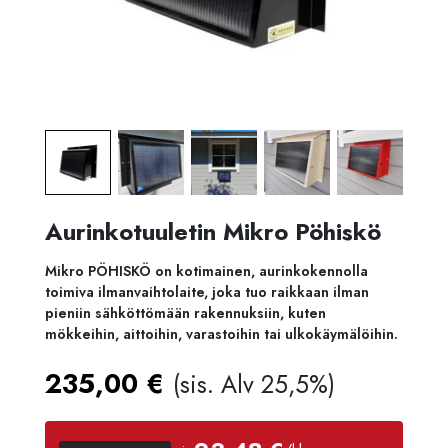
Aurinkotuuletin Mikro Pöhiskö
Mikro
PÖHISKÖ
on
kotimainen,
aurinkokennolla
toimiva
ilmanvaihtolaite,
joka
tuo
raikkaan
ilman
pieniin
sähköttömään
rakennuksiin,
kuten
mökkeihin,
aittoihin,
varastoihin
tai
ulkokäymälöihin.
235,00
€
(sis. Alv 25,5%)