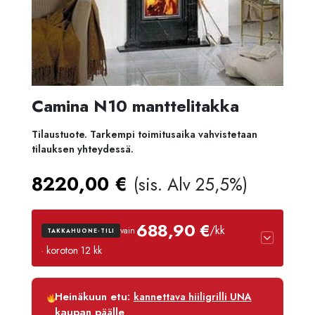
Camina N10 manttelitakka
Tilaustuote. Tarkempi toimitusaika vahvistetaan
tilauksen yhteydessä.
8220,00
€
(sis. Alv 25,5%)
688,90 €
/kk
vain
TAKKAHUONE-TILI
· koroton 12 kk
Luottoaika
12 kk
Heinäkuun etu:
kannettava hiiligrilli UNA
Korko
0 %
kaupan päälle