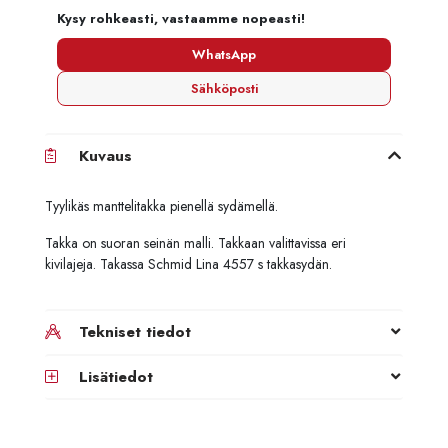
Kysy rohkeasti, vastaamme nopeasti!
WhatsApp
Sähköposti
Kuvaus
Tyylikäs manttelitakka pienellä sydämellä.
Takka on suoran seinän malli. Takkaan valittavissa eri
kivilajeja. Takassa Schmid Lina 4557 s takkasydän.
Tekniset tiedot
Lisätiedot