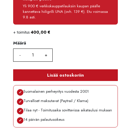
Käsittelymaksu
3,90 €/kk
Yli 900 € verkkokauppatilauksiin kaupan päälle
kannettava hiiligrilli UNA (ovh. 139 €). Etu voimassa
Maksettava yhteensä
8 266,80 €
9.8 asti.
+ toimitus
400,00
€
Määrä
Määrä
Lisää ostoskoriin
Suomalainen perheyritys vuodesta 2001
✓
Turvalliset maksutavat (Paytrail / Klarna)
✓
Tilaa nyt - Toimitusaika sovittavissa aikataulusi mukaan
✓
14 päivän palautusoikeus
✓