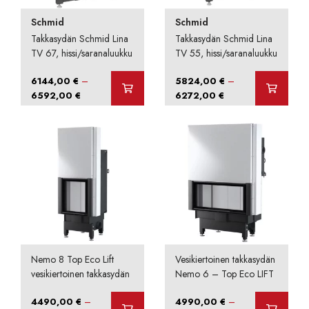
Schmid
Schmid
Takkasydän Schmid Lina
Takkasydän Schmid Lina
TV 67, hissi/saranaluukku
TV 55, hissi/saranaluukku
–
–
6144,00
€
5824,00
€
Hintaluokka:
Hintaluokka:
6592,00
€
6272,00
€
6144,00 €
5824,00 €
-
-
6592,00 €
6272,00 €
Nemo 8 Top Eco Lift
Vesikiertoinen takkasydän
vesikiertoinen takkasydän
Nemo 6 – Top Eco LIFT
–
–
4490,00
€
4990,00
€