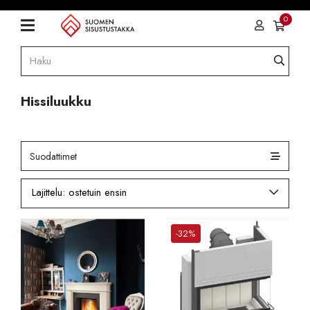
0
Hissiluukku
Suodattimet
-32%