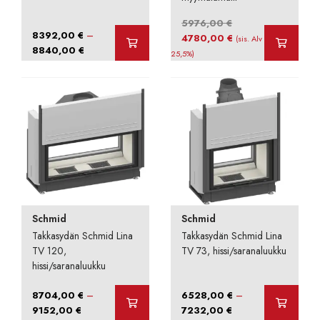
5976,00
€
–
8392,00
€
Alkuperäinen
Nykyinen
4780,00
€
(sis. Alv
Hintaluokka:
8840,00
€
hinta
hinta
25,5%)
8392,00 €
oli:
on:
-
5976,00 €.
4780,00 €.
8840,00 €
Schmid
Schmid
Takkasydän Schmid Lina
Takkasydän Schmid Lina
TV 120,
TV 73, hissi/saranaluukku
hissi/saranaluukku
–
–
8704,00
€
6528,00
€
Hintaluokka:
Hintaluokka:
9152,00
€
7232,00
€