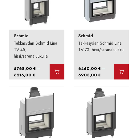
Schmid
Schmid
Takkasydän Schmid Lina
Takkasydän Schmid Lina
TV 45,
TV 73, hissi/saranaluukku
hissi/saranaluukulla
–
–
5768,00
€
6460,00
€
Hintaluokka:
Hintaluokka:
6216,00
€
6903,00
€
5768,00 €
6460,00 €
-
-
6216,00 €
6903,00 €