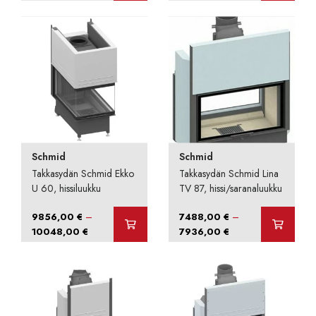
8704,00 €
6528,00 €
-
-
9152,00 €
7232,00 €
Schmid
Schmid
Takkasydän Schmid Ekko
Takkasydän Schmid Lina
U 60, hissiluukku
TV 87, hissi/saranaluukku
–
–
9856,00
€
7488,00
€
Hintaluokka:
Hintaluokka:
10048,00
€
7936,00
€
9856,00 €
7488,00 €
-
-
10048,00 €
7936,00 €