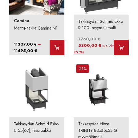
Camina
Takkasydän Schmid Ekko
R 100, myymälämalli
Manttelitakka Camina N1
7760,00
€
–
11307,00
€
Alkuperäinen
Nykyinen
5300,00
€
(sis. Alv
Hintaluokka:
11495,00
€
hinta
hinta
25,5%)
11307,00 €
oli:
on:
-
7760,00 €.
5300,00 €.
-21%
11495,00 €
Takkasydän Schmid Ekko
Takkasydän Hitze
U 55(67), hissiluukku
TRINITY 80x35x53.G,
myymälämalli