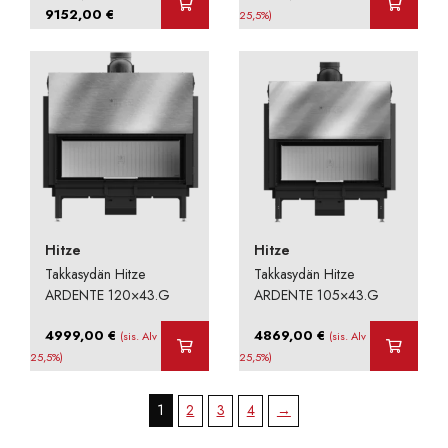
Hintaluokka:
9152,00
€
25,5%)
8704,00 €
-
9152,00 €
Hitze
Hitze
Takkasydän Hitze
Takkasydän Hitze
ARDENTE 120×43.G
ARDENTE 105×43.G
4999,00
€
4869,00
€
(sis. Alv
(sis. Alv
25,5%)
25,5%)
1
2
3
4
→