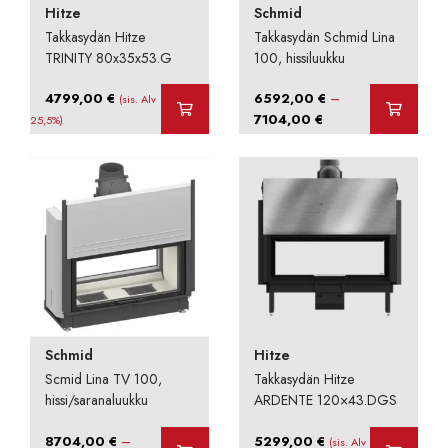
Hitze
Schmid
Takkasydän Hitze
Takkasydän Schmid Lina
TRINITY 80x35x53.G
100, hissiluukku
–
4799,00
€
6592,00
€
(sis. Alv
Hintaluokka:
7104,00
€
25,5%)
6592,00 €
-
7104,00 €
Schmid
Hitze
Scmid Lina TV 100,
Takkasydän Hitze
hissi/saranaluukku
ARDENTE 120×43.DGS
–
8704,00
€
5299,00
€
(sis. Alv