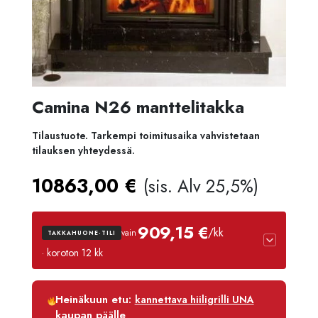
Camina N26 manttelitakka
Tilaustuote. Tarkempi toimitusaika vahvistetaan
tilauksen yhteydessä.
10863,00
€
(sis. Alv 25,5%)
909,15 €
/kk
vain
TAKKAHUONE-TILI
· koroton 12 kk
Luottoaika
12 kk
Heinäkuun etu:
kannettava hiiligrilli UNA
Korko
0 %
kaupan päälle