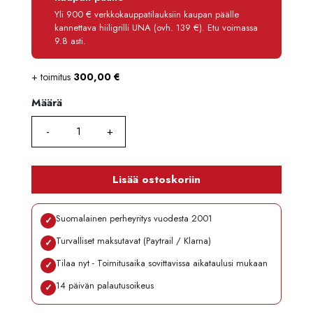
Käsittelymaksu
3,90 €/kk
Yli 900 € verkkokauppatilauksiin kaupan päälle
kannettava hiiligrilli UNA (ovh. 139 €). Etu voimassa
Maksettava yhteensä
10 909,80 €
9.8 asti.
+ toimitus
300,00
€
Määrä
Määrä
Lisää ostoskoriin
Suomalainen perheyritys vuodesta 2001
✓
Turvalliset maksutavat (Paytrail / Klarna)
✓
Tilaa nyt - Toimitusaika sovittavissa aikataulusi mukaan
✓
14 päivän palautusoikeus
✓