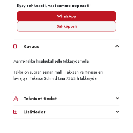
Kysy rohkeasti, vastaamme nopeasti!
WhatsApp
Sähköposti
Kuvaus
Manttelitakka hissiluukullisella takkasydämellä.
Takka on suoran seinän malli. Takkaan valittavissa eri
kivilajeja. Takassa Schmid Lina 7363 h takkasydän.
Tekniset tiedot
Lisätiedot