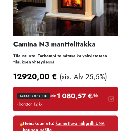
Camina N3 manttelitakka
Tilaustuote. Tarkempi toimitusaika vahvistetaan
tilauksen yhteydessä.
12920,00
€
(sis. Alv 25,5%)
1 080,57 €
/kk
vain
TAKKAHUONE-TILI
· koroton 12 kk
Luottoaika
12 kk
Heinäkuun etu:
kannettava hiiligrilli UNA
Korko
0 %
kaupan päälle