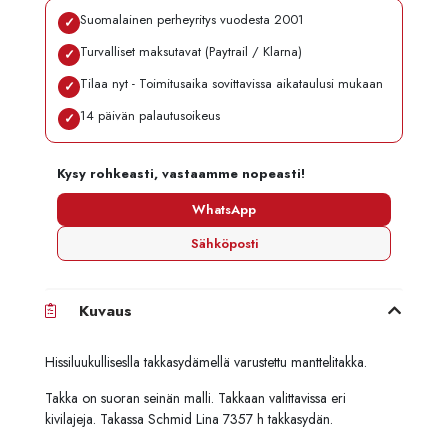
Suomalainen perheyritys vuodesta 2001
✓
Turvalliset maksutavat (Paytrail / Klarna)
✓
Tilaa nyt - Toimitusaika sovittavissa aikataulusi mukaan
✓
14 päivän palautusoikeus
✓
Kysy rohkeasti, vastaamme nopeasti!
WhatsApp
Sähköposti
Kuvaus
Hissiluukulliseslla takkasydämellä varustettu manttelitakka.
Takka on suoran seinän malli. Takkaan valittavissa eri
kivilajeja. Takassa Schmid Lina 7357 h takkasydän.