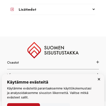
Lisätiedot
Osastot
Info
×
Käytämme evästeitä
Espoon myymälä
Käytämme evästeitä parantaaksemme käyttökokemustasi
ja analysoidaksemme sivuston liikennettä. Valitse mitkä
evästeet sallit.