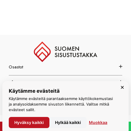
Osastot
Info
×
Käytämme evästeitä
Espoon myymälä
Käytämme evästeitä parantaaksemme käyttökokemustasi
ja analysoidaksemme sivuston liikennettä. Valitse mitkä
evästeet sallit.
Hyväksy kaikki
Hylkää kaikki
Muokkaa
© Suomen Sisustustakka 2026
PYYDÄ TARJOUS
WHATSAPP