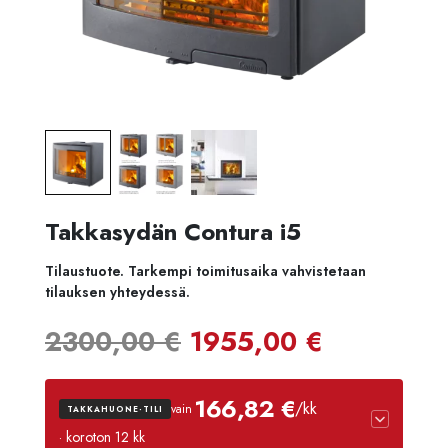
Takkasydän Contura i5
Tilaustuote. Tarkempi toimitusaika vahvistetaan
tilauksen yhteydessä.
Alkuperäinen
Nykyine
2300,00
€
1955,00
€
hinta
hinta
166,82 €
/kk
vain
TAKKAHUONE-TILI
oli:
on:
· koroton 12 kk