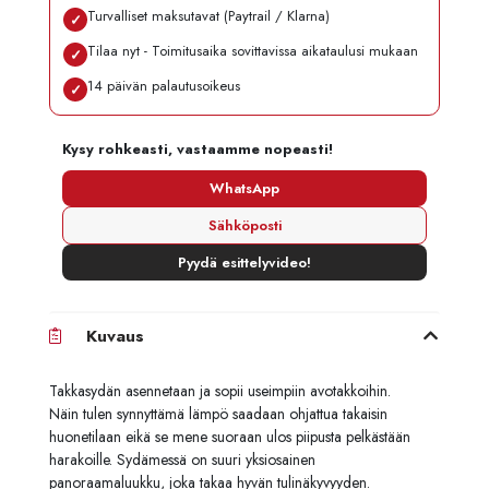
Turvalliset maksutavat (Paytrail / Klarna)
✓
Tilaa nyt - Toimitusaika sovittavissa aikataulusi mukaan
✓
14 päivän palautusoikeus
✓
Kysy rohkeasti, vastaamme nopeasti!
WhatsApp
Sähköposti
Pyydä esittelyvideo!
Kuvaus
Takkasydän asennetaan ja sopii useimpiin avotakkoihin.
Näin tulen synnyttämä lämpö saadaan ohjattua takaisin
huonetilaan eikä se mene suoraan ulos piipusta pelkästään
harakoille. Sydämessä on suuri yksiosainen
panoraamaluukku, joka takaa hyvän tulinäkyvyyden.