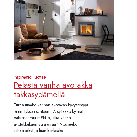
Inspiraatio
Tuotteet
Pelasta vanha avotakka
takkasydämellä
Turhauttaako vanhan avotakan kyvyttömyys
lämmityksen suhteen? Ärsyttääkö kylmät
pakkasaamut mökillä, eikä vanha
avotakkakaan auta asiaa? Nouseeko
sähkölaskut jo liian korkeaksi…