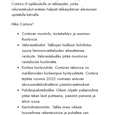
Contura i5 tuplaluukulla on takkasydän, jonka
valurautaluukut avataan helposti takkasydämen alareunaan
upotetulla kahvalla.
Miksi Contura?
Conturan muotoilu, tuotekehitys ja asennus
Ruotsissa
Valurautaluukut: Takkojen luukkuun kohdistuu
suuria lämmönvaihteluiden aiheuttamaa
rasitusta. Valurautaluukku pitää muotonsa
rasituksista huolimatta.
Korkea hyötysuhde: Conturan takoissa on
markkinoiden korkeimpia hyötysuhteita. Contura
täyttää vuonna 2022 voimaan astuvan
ekosuunnitteludirektiivin päästövaatimukset.
Puhdaspalotekniikka: Oikein ohjattu palamisilma
pitää takan lasit puhtaana, päästöt pienenä ja
tehot isona.
Kiertoilmatoiminto: Takka imee viileää
huoneilmaa rakenteisiinsa ja puhaltaa sen