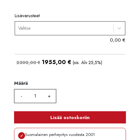
Lisävarusteet
Valitse
0,00
€
1955,00
€
2300,00 €
(sis. Alv 25,5%)
Määrä
Määrä
Lisää ostoskoriin
Suomalainen perheyritys vuodesta 2001
✓