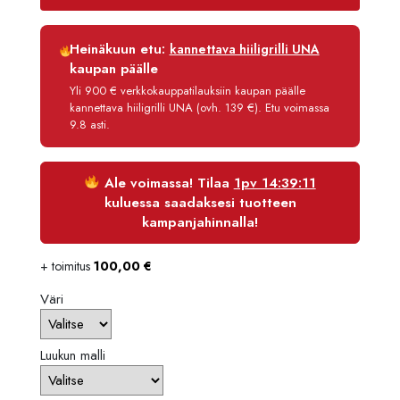
2300,00 €.
1955,00
Luottoaika
12 kk
Heinäkuun etu:
kannettava hiiligrilli UNA
Korko
0 %
kaupan päälle
Käsittelymaksu
3,90 €/kk
Yli 900 € verkkokauppatilauksiin kaupan päälle
kannettava hiiligrilli UNA (ovh. 139 €). Etu voimassa
Maksettava yhteensä
2 001,80 €
9.8 asti.
Ale voimassa! Tilaa
1pv 14:39:10
kuluessa saadaksesi tuotteen
kampanjahinnalla!
+ toimitus
100,00
€
Väri
Luukun malli