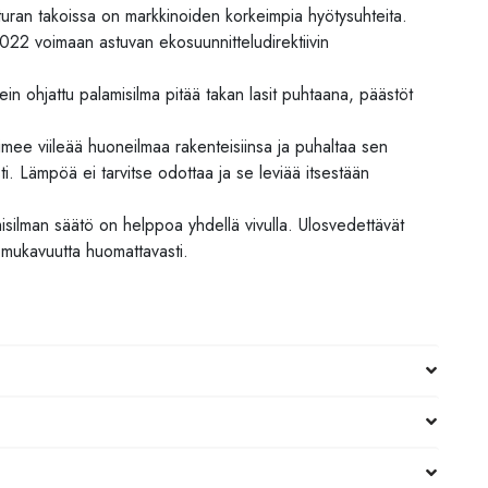
ran takoissa on markkinoiden korkeimpia hyötysuhteita.
022 voimaan astuvan ekosuunnitteludirektiivin
in ohjattu palamisilma pitää takan lasit puhtaana, päästöt
 imee viileää huoneilmaa rakenteisiinsa ja puhaltaa sen
ti. Lämpöä ei tarvitse odottaa ja se leviää itsestään
silman säätö on helppoa yhdellä vivulla. Ulosvedettävät
tömukavuutta huomattavasti.