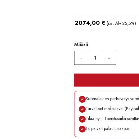
2074,00
€
(sis. Alv 25,5%)
Määrä
Määrä
Suomalainen perheyritys vuo
✓
Turvalliset maksutavat (Paytrai
✓
Tilaa nyt - Toimitusaika sovitt
✓
14 päivän palautusoikeus
✓