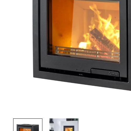
Palvelut
Kampanjat
Yhteystiedot
Pyydä tarjous
Projektit
Arkkitehdeille
Ostajan opas
Blogi
Yrityksemme
FAQ
Tulisija