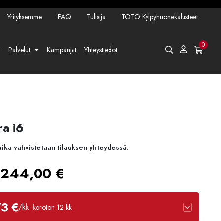
Yrityksemme
FAQ
Tulisija
TOTO Kylpyhuonekalusteet
0
Palvelut
Kampanjat
Yhteystiedot
a i6
aika vahvistetaan tilauksen yhteydessä.
Hintaluokka:
244,00
€
2074,00 €
73 €
/kk
· koroton 12 kk
-