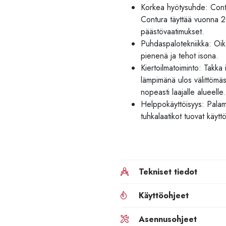
Korkea hyötysuhde: Contu
Contura täyttää vuonna 2
päästövaatimukset.
Puhdaspalotekniikka: Oike
pienenä ja tehot isona.
Kiertoilmatoiminto: Takka
lämpimänä ulos välittömäs
nopeasti laajalle alueelle.
Helppokäyttöisyys: Palami
tuhkalaatikot tuovat käyt
Tekniset tiedot
Käyttöohjeet
Asennusohjeet