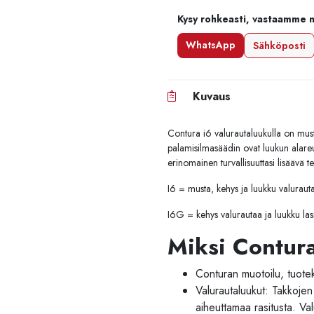
Kysy rohkeasti, vastaamme 
WhatsApp
Sähköposti
Kuvaus
Contura i6 valurautaluukulla on must
palamisilmasäädin ovat luukun alare
erinomainen turvallisuuttasi lisäävä te
I6 = musta, kehys ja luukku valuraut
I6G = kehys valurautaa ja luukku las
Miksi Contur
Conturan muotoilu, tuote
Valurautaluukut: Takkoje
aiheuttamaa rasitusta. Va