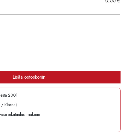
0,00
€
Lisää ostoskoriin
desta 2001
l / Klarna)
avissa aikataulusi mukaan