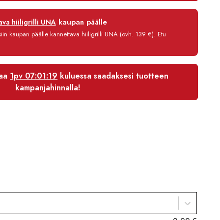
2244,00 €
12 kk
kaupan päälle
va hiiligrilli UNA
0 %
in kaupan päälle kannettava hiiligrilli UNA (ovh. 139 €). Etu
3,90 €/kk
2 120,80 €
laa
1pv 07:01:18
kuluessa saadaksesi tuotteen
kampanjahinnalla!