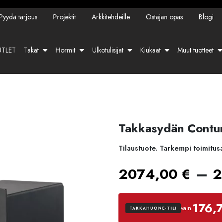
Pyydä tarjous
Projektit
Arkkitehdeille
Ostajan opas
Blogi
TLET
Takat
Hormit
Ulkotulisijat
Kiukaat
Muut tuotteet
Takkasydän Contur
Tilaustuote. Tarkempi toimitus
–
2074,00
€
2
176,
vain
TAKKAHUONE-TILI