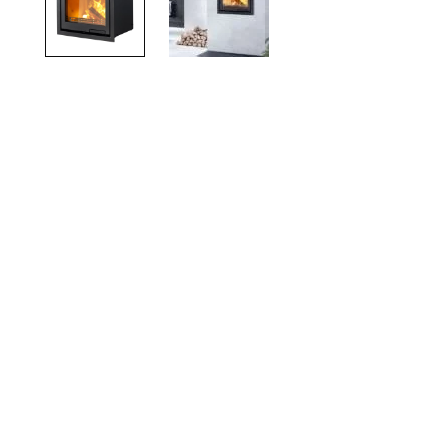
TOTO
Kylpyhuonekalusteet