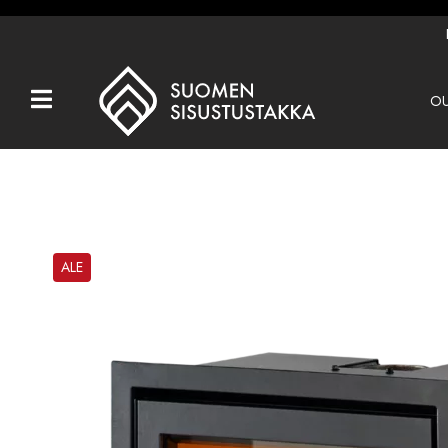
OU
Kaikki tuotteet
Tuotemerkit
OUTLET
Takat
ALE
Hormit
Ulkotulisijat
Kiukaat
Muut tuotteet