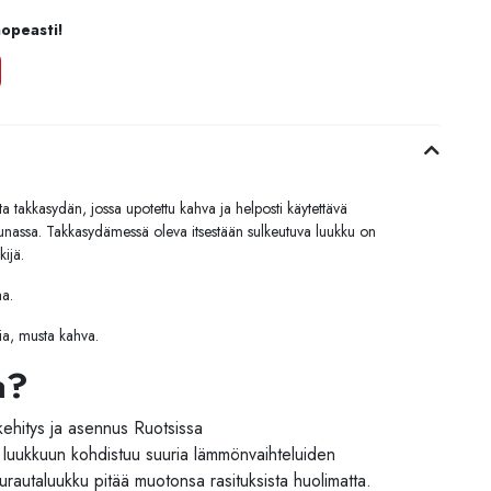
nopeasti!
a takkasydän, jossa upotettu kahva ja helposti käytettävä
unassa. Takkasydämessä oleva itsestään sulkeutuva luukku on
kijä.
aa.
ia, musta kahva.
a?
kehitys ja asennus Ruotsissa
n luukkuun kohdistuu suuria lämmönvaihteluiden
lurautaluukku pitää muotonsa rasituksista huolimatta.