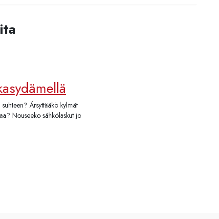
ita
kkasydämellä
 suhteen? Ärsyttääkö kylmät
iaa? Nouseeko sähkölaskut jo