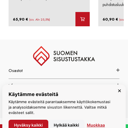
puhdistusluukul
65,90
€
60,90
€
(sis. Alv 25,5%)
(sis. 
Osastot
Info
×
Käytämme evästeitä
Espoon myymälä
Käytämme evästeitä parantaaksemme käyttökokemustasi
ja analysoidaksemme sivuston liikennettä. Valitse mitkä
evästeet sallit.
Hyväksy kaikki
Hylkää kaikki
Muokkaa