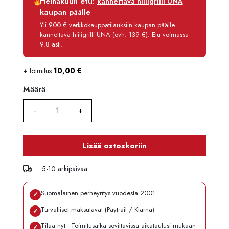
Heinäkuun etu:
kannettava hiiligrilli UNA
Korko
0 %
kaupan päälle
Käsittelymaksu
3,90 €/kk
Yli 900 € verkkokauppatilauksiin kaupan päälle
kannettava hiiligrilli UNA (ovh. 139 €). Etu voimassa
Maksettava yhteensä
87,70 €
9.8 asti.
+ toimitus
10,00
€
Määrä
Määrä
Lisää ostoskoriin
5-10 arkipäivää
Suomalainen perheyritys vuodesta 2001
✓
Turvalliset maksutavat (Paytrail / Klarna)
✓
Tilaa nyt - Toimitusaika sovittavissa aikataulusi mukaan
✓