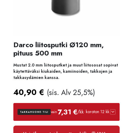
Darco liitosputki Ø120 mm,
pituus 500 mm
Mustat 2.0 mm liitosputket ja muut liitososat sopivat
käytettäväksi kiukaiden, kamiinoiden, takkojen ja
takkasydämien kanssa.
40,90
€
(sis. Alv 25,5%)
7,31 €
/kk
· koroton 12 kk
vain
TAKKAHUONE-TILI
Luottoaika
12 kk