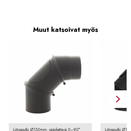
Muut katsoivat myös
Liitosputki Ø150mm, säädettävä 0–90°
Liitosputki Ø1