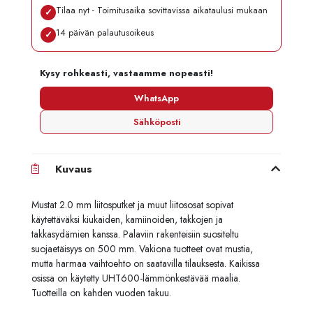
Tilaa nyt - Toimitusaika sovittavissa aikataulusi mukaan
✓
14 päivän palautusoikeus
✓
Kysy rohkeasti, vastaamme nopeasti!
WhatsApp
Sähköposti
Kuvaus
Mustat 2.0 mm liitosputket ja muut liitososat sopivat
käytettäväksi kiukaiden, kamiinoiden, takkojen ja
takkasydämien kanssa. Palaviin rakenteisiin suositeltu
suojaetäisyys on 500 mm. Vakiona tuotteet ovat mustia,
mutta harmaa vaihtoehto on saatavilla tilauksesta. Kaikissa
osissa on käytetty UHT600-lämmönkestävää maalia.
Tuotteilla on kahden vuoden takuu.