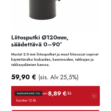
Liitosputki Ø120mm,
säädettävä 0–90°
Mustat 2.0 mm liitosputket ja muut liitososat sopivat
käytettäväksi kiukaiden, kamiinoiden, takkojen ja
takkasydämien kanssa.
59,90
€
(sis. Alv 25,5%)
8,89 €
/kk
vain
TAKKAHUONE-TILI
· koroton 12 kk