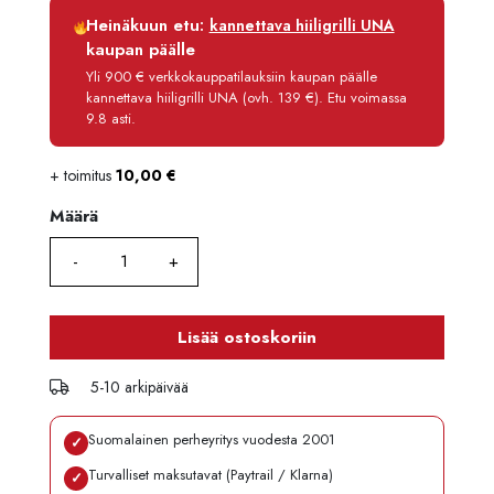
Luottoaika
12 kk
Heinäkuun etu:
kannettava hiiligrilli UNA
Korko
0 %
kaupan päälle
Käsittelymaksu
3,90 €/kk
Yli 900 € verkkokauppatilauksiin kaupan päälle
kannettava hiiligrilli UNA (ovh. 139 €). Etu voimassa
Maksettava yhteensä
106,70 €
9.8 asti.
+ toimitus
10,00
€
Määrä
Määrä
Lisää ostoskoriin
5-10 arkipäivää
Suomalainen perheyritys vuodesta 2001
✓
Turvalliset maksutavat (Paytrail / Klarna)
✓