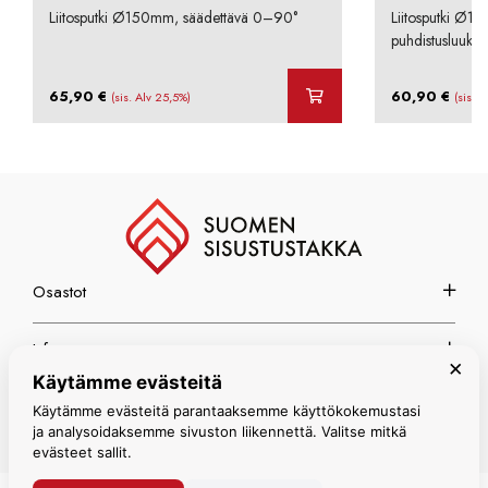
Liitosputki Ø150mm, säädettävä 0–90°
Liitosputki Ø1
puhdistusluukul
65,90
€
60,90
€
(sis. Alv 25,5%)
(sis. 
Osastot
Info
×
Käytämme evästeitä
Espoon myymälä
Käytämme evästeitä parantaaksemme käyttökokemustasi
ja analysoidaksemme sivuston liikennettä. Valitse mitkä
evästeet sallit.