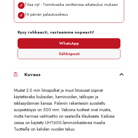
Tilaa nyt - Toimitusaika sovittavissa aikataulusi mukaan
✓
14 päivän palautusoikeus
✓
Kysy rohkeasti, vastaamme nopeasti!
WhatsApp
Sähköposti
Kuvaus
Mustat 2.0 mm liitosputket ja muut liitososat sopivat
käytettäväksi kiukaiden, kamiinoiden, takkojen ja
takkasydämien kanssa. Palaviin rakenteisiin suositeltu
suojaetäisyys on 500 mm. Vakiona tuotteet ovat mustia,
mutta harmaa vaihtoehto on saatavilla tilauksesta. Kaikissa
osissa on käytetty UHT600-lämmönkestävää maalia.
Tuotteilla on kahden vuoden takuu.