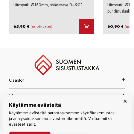
Liitosputki Ø150mm, säädettävä 0–90°
Liitosputki Ø1
puhdistusluukul
65,90
€
60,90
€
(sis. Alv 25,5%)
(sis. 
Osastot
Info
×
Käytämme evästeitä
Espoon myymälä
Käytämme evästeitä parantaaksemme käyttökokemustasi
ja analysoidaksemme sivuston liikennettä. Valitse mitkä
evästeet sallit.