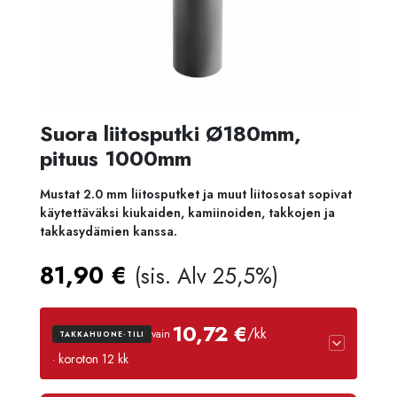
Suora liitosputki Ø180mm,
pituus 1000mm
Mustat 2.0 mm liitosputket ja muut liitososat sopivat
käytettäväksi kiukaiden, kamiinoiden, takkojen ja
takkasydämien kanssa.
81,90
€
(sis. Alv 25,5%)
10,72 €
/kk
vain
TAKKAHUONE-TILI
· koroton 12 kk