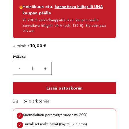
Luottoaika
12 kk
Heinäkuun etu:
kannettava hiiligrilli UNA
Korko
0 %
kaupan päälle
Käsittelymaksu
3,90 €/kk
Yli 900 € verkkokauppatilauksiin kaupan päälle
kannettava hiiligrilli UNA (ovh. 139 €). Etu voimassa
Maksettava yhteensä
128,70 €
9.8 asti.
+ toimitus
10,00
€
Määrä
Määrä
Lisää ostoskoriin
5-10 arkipäivää
Suomalainen perheyritys vuodesta 2001
✓
Turvalliset maksutavat (Paytrail / Klarna)
✓