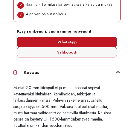
Tilaa nyt - Toimitusaika sovittavissa aikataulusi mukaan
✓
14 päivän palautusoikeus
✓
Kysy rohkeasti, vastaamme nopeasti!
WhatsApp
Sähköposti
Kuvaus
Mustat 2.0 mm liitosputket ja muut liitososat sopivat
käytettäväksi kiukaiden, kamiinoiden, takkojen ja
takkasydämien kanssa. Palaviin rakenteisiin suositeltu
suojaetäisyys on 500 mm. Vakiona tuotteet ovat mustia,
mutta harmaa vaihtoehto on saatavilla tilauksesta. Kaikissa
osissa on käytetty UHT600-lämmönkestävää maalia.
Tuotteilla on kahden vuoden takuu.