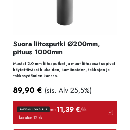
Suora liitosputki Ø200mm,
pituus 1000mm
Mustat 2.0 mm liitosputket ja muut liitososat sopivat
käytettäväksi kiukaiden, kamiinoiden, takkojen ja
takkasydämien kanssa.
89,90
€
(sis. Alv 25,5%)
11,39 €
/kk
vain
TAKKAHUONE-TILI
· koroton 12 kk