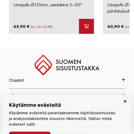
Liitosputki Ø150mm, säädettävä 0–90°
Liitosputki Ø1
puhdistusluukul
65,90
€
60,90
€
(sis. Alv 25,5%)
(sis. 
Osastot
Info
×
Käytämme evästeitä
Espoon myymälä
Käytämme evästeitä parantaaksemme käyttökokemustasi
ja analysoidaksemme sivuston liikennettä. Valitse mitkä
evästeet sallit.