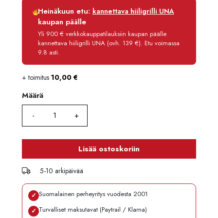
Luottoaika
12 kk
Heinäkuun etu:
kannettava hiiligrilli UNA
Korko
0 %
kaupan päälle
Käsittelymaksu
3,90 €/kk
Yli 900 € verkkokauppatilauksiin kaupan päälle
kannettava hiiligrilli UNA (ovh. 139 €). Etu voimassa
Maksettava yhteensä
136,70 €
9.8 asti.
+ toimitus
10,00
€
Määrä
Määrä
Lisää ostoskoriin
5-10 arkipäivää
Suomalainen perheyritys vuodesta 2001
✓
Turvalliset maksutavat (Paytrail / Klarna)
✓