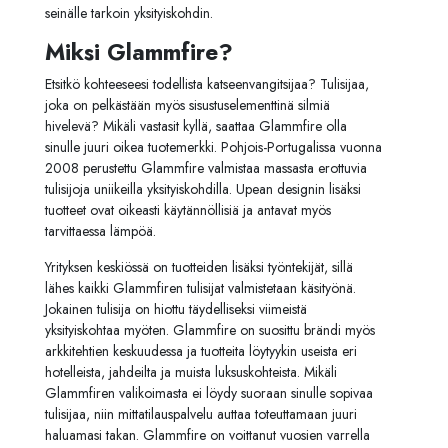
seinälle tarkoin yksityiskohdin.
Miksi Glammfire?
Etsitkö kohteeseesi todellista katseenvangitsijaa? Tulisijaa,
joka on pelkästään myös sisustuselementtinä silmiä
hivelevä? Mikäli vastasit kyllä, saattaa Glammfire olla
sinulle juuri oikea tuotemerkki. Pohjois-Portugalissa vuonna
2008 perustettu Glammfire valmistaa massasta erottuvia
tulisijoja uniikeilla yksityiskohdilla. Upean designin lisäksi
tuotteet ovat oikeasti käytännöllisiä ja antavat myös
tarvittaessa lämpöä.
Yrityksen keskiössä on tuotteiden lisäksi työntekijät, sillä
lähes kaikki Glammfiren tulisijat valmistetaan käsityönä.
Jokainen tulisija on hiottu täydelliseksi viimeistä
yksityiskohtaa myöten. Glammfire on suosittu brändi myös
arkkitehtien keskuudessa ja tuotteita löytyykin useista eri
hotelleista, jahdeilta ja muista luksuskohteista. Mikäli
Glammfiren valikoimasta ei löydy suoraan sinulle sopivaa
tulisijaa, niin mittatilauspalvelu auttaa toteuttamaan juuri
haluamasi takan. Glammfire on voittanut vuosien varrella