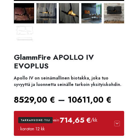
GlammFire APOLLO IV
EVOPLUS
Apollo IV on seinämallinen biotakka, joka tuo
syvyyttä ja luonnetta seinälle tarkoin yksityiskohdin.
Hinta
–
8529,00
€
10611,00
€
8529
714,65 €
/kk
vain
TAKKAHUONE-TILI
-
· koroton 12 kk