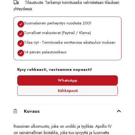
Tilaustuote. Tarkempi toimitusaika vahvistetaan tilauksen
yhteydessä.
Suomalainen perheyritys vuodesta 2001
✓
Turvalliset maksutavat (Paytrail / Klarna)
✓
Tilaa nyt - Toimitusaika sovittavissa aikataulusi mukaan
✓
14 päivän palautusoikeus
✓
Kysy rohkeasti, vastaamme nopeasti!
WhatsApp
Sähköposti
Kuvaus
Rosoinen ulkomuoto, joka on uniikki ja tyylikäs. Apollo IV
on seinämallinen biotakka, joka tuo syvyyttä ja luonnetta