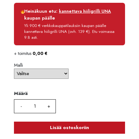
10611
Luottoaika
12 kk
Heinäkuun etu:
kannettava hiiligrilli UNA
Korko
0 %
kaupan päälle
Käsittelymaksu
3,90 €/kk
Yli 900 € verkkokauppatilauksiin kaupan päälle
kannettava hiiligrilli UNA (ovh. 139 €). Etu voimassa
Maksettava yhteensä
8 575,80 €
9.8 asti.
+ toimitus
0,00
€
Malli
Määrä
Määrä
Lisää ostoskoriin