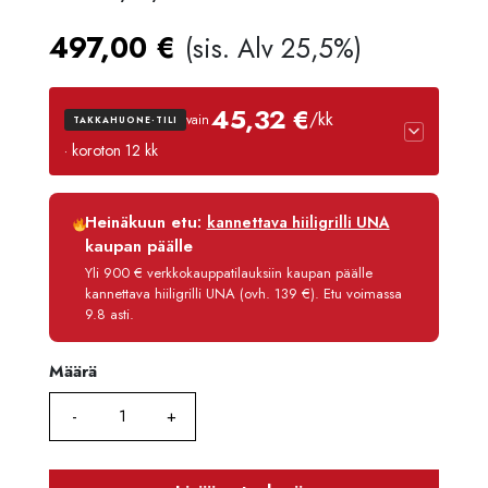
497,00
€
(sis. Alv 25,5%)
45,32 €
/kk
vain
TAKKAHUONE-TILI
· koroton 12 kk
Luottoaika
12 kk
Heinäkuun etu:
kannettava hiiligrilli UNA
Korko
0 %
kaupan päälle
Käsittelymaksu
3,90 €/kk
Yli 900 € verkkokauppatilauksiin kaupan päälle
kannettava hiiligrilli UNA (ovh. 139 €). Etu voimassa
Maksettava yhteensä
543,80 €
9.8 asti.
Määrä
Määrä