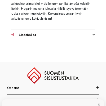
vaihtoehto esimerkiksi mökille tuomaan lisälämpöä koleisiin
iltoihin. Hogarin mukana tulevalla ritilällä pystyy tekemään
ruokaa aitoon nuotiotyyliin. Kokonaisuudessaan hyvin
vaikuttava tuote kohtuuhintaan!
Lisätiedot
Osastot
Info
×