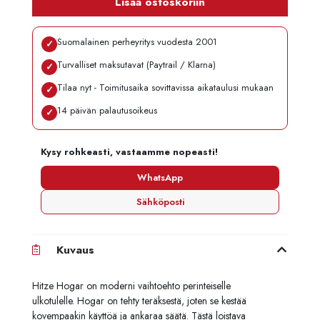
Lisää ostoskoriin
Suomalainen perheyritys vuodesta 2001
✓
Turvalliset maksutavat (Paytrail / Klarna)
✓
Tilaa nyt - Toimitusaika sovittavissa aikataulusi mukaan
✓
14 päivän palautusoikeus
✓
Kysy rohkeasti, vastaamme nopeasti!
WhatsApp
Sähköposti
Kuvaus
Hitze Hogar on moderni vaihtoehto perinteiselle
ulkotulelle. Hogar on tehty teräksestä, joten se kestää
kovempaakin käyttöä ja ankaraa säätä. Tästä loistava