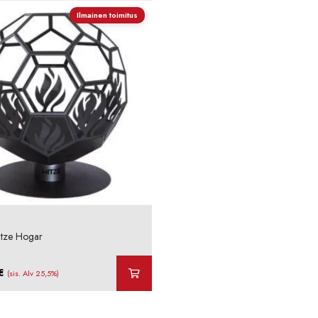
Ilmainen toimitus
Hitze Hogar
€
(sis. Alv 25,5%)