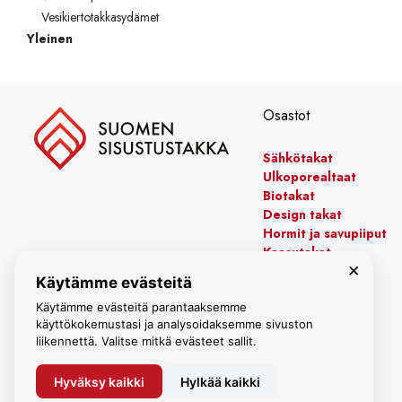
Vesikiertotakkasydämet
Yleinen
Osastot
Sähkötakat
Ulkoporealtaat
Biotakat
Design takat
Hormit ja savupiiput
Kaasutakat
×
Kiertoilmatakat
Käytämme evästeitä
Leivinuunit
Käytämme evästeitä parantaaksemme
Manttelitakat
käyttökokemustasi ja analysoidaksemme sivuston
liikennettä. Valitse mitkä evästeet sallit.
Hyväksy kaikki
Hylkää kaikki