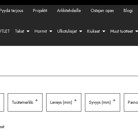
Pyydä tarjous
Projektit
Arkkitehdeille
Ostajan opas
Blogi
TLET
Takat
Hormit
Ulkotulisijat
Kiukaat
Muut tuotteet
Tuotemerkki
Leveys (mm)
Syvyys (mm)
Paino
set