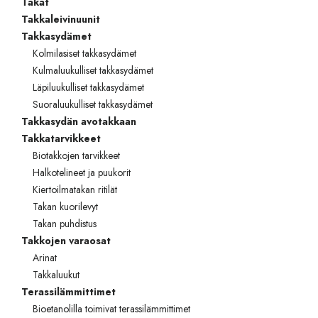
Takat
Takkaleivinuunit
Takkasydämet
Kolmilasiset takkasydämet
Kulmaluukulliset takkasydämet
Läpiluukulliset takkasydämet
Suoraluukulliset takkasydämet
Takkasydän avotakkaan
Takkatarvikkeet
Biotakkojen tarvikkeet
Halkotelineet ja puukorit
Kiertoilmatakan ritilät
Takan kuorilevyt
Takan puhdistus
Takkojen varaosat
Arinat
Takkaluukut
Terassilämmittimet
Bioetanolilla toimivat terassilämmittimet