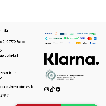
ymälä
ie 2, 02770 Espoo
86
sustustakka.fi
orstai 10-18
16
oajat yhteystiedot-sivulla
Instagram
TikTok
Facebook
4278-7