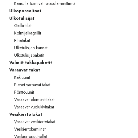
Kaasulla toimivat terassilämmittimet
Ulkoporealtaat
Ulkotulisijat
Grilliritilät
Kolmijalkagrillit
Pihatakat
Ulkotulisijan kannet
Ulkotulisijapaketit
Valmiit takkapaketit
Varaavat takat
Kakluunit
Pienet varaavat takat
Pönttöuunit
Varaavat elementtitakat
Varaavat vuolukivitakat
Vesikiertotakat
Varaavat vesikiertotakat
Vesikiertokamiinat
Vesikiertopuuhellat