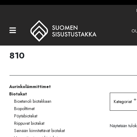
OU
Kaikki tuotteet
Tuotemerkit
810
OUTLET
Takat
Aurinkolämmittimet
Hormit
Biotakat
Ulkotulisijat
Bioetanoli biotakkaan
Kategoriat
Biopolttimet
Kiukaat
Pöytäbiotakat
Riippuvat biotakat
Näytetään tulok
Muut tuotteet
Seinään kiinnitettävät biotakat