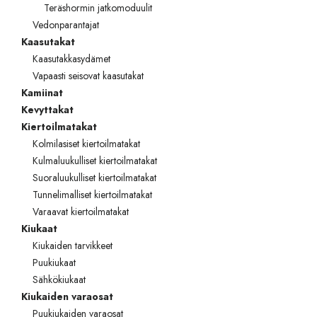
Teräshormin jatkomoduulit
TOTO
Vedonparantajat
Kaasutakat
Kylpyhuonekalusteet
Kaasutakkasydämet
Vapaasti seisovat kaasutakat
Kamiinat
Kevyttakat
Kiertoilmatakat
Kolmilasiset kiertoilmatakat
Kulmaluukulliset kiertoilmatakat
Suoraluukulliset kiertoilmatakat
Tunnelimalliset kiertoilmatakat
Varaavat kiertoilmatakat
Kiukaat
Kiukaiden tarvikkeet
Puukiukaat
Sähkökiukaat
Kiukaiden varaosat
Puukiukaiden varaosat