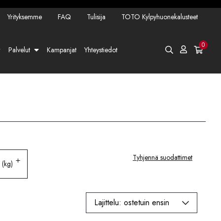
Yrityksemme
FAQ
Tulisija
TOTO Kylpyhuonekalusteet
0
Palvelut
Kampanjat
Yhteystiedot
Tyhjennä suodattimet
 (kg)