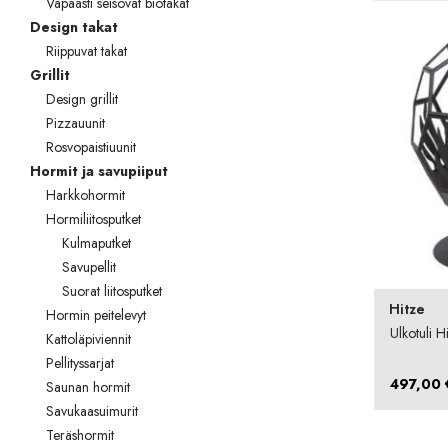
Vapaasti seisovat biotakat
Palvelut
Design takat
Riippuvat takat
Kampanjat
Grillit
Yhteystiedot
Design grillit
Pizzauunit
Pyydä tarjous
Rosvopaistiuunit
Hormit ja savupiiput
Projektit
Harkkohormit
Hormiliitosputket
Arkkitehdeille
Kulmaputket
Savupellit
Ostajan opas
Suorat liitosputket
Hitze
Blogi
Hormin peitelevyt
Ulkotuli 
Kattoläpiviennit
Yrityksemme
Pellityssarjat
497,00
Saunan hormit
FAQ
Savukaasuimurit
Teräshormit
Tulisija