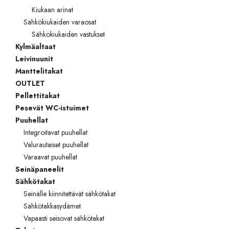
Kiukaan arinat
Sähkökiukaiden varaosat
Sähkökiukaiden vastukset
Kylmäaltaat
Leivinuunit
Manttelitakat
OUTLET
Pellettitakat
Pesevät WC-istuimet
Puuhellat
Integroitavat puuhellat
Valurautaiset puuhellat
Varaavat puuhellat
Seinäpaneelit
Sähkötakat
Seinälle kiinnitettävät sähkötakat
Sähkötakkasydämet
Vapaasti seisovat sähkötakat