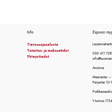
Info
Espoon my
Lautamiehent
Tietosuojaseloste
Toimitus- ja maksuehdot
050 411 72
Yhteystiedot
info@suomensi
Avoinna
Maanantai – t
Perjantai 10-
Poikkeusaukiol
Y-tunnus 173