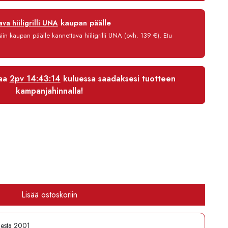
12 kk
kaupan päälle
va hiiligrilli UNA
0 %
in kaupan päälle kannettava hiiligrilli UNA (ovh. 139 €). Etu
3,90 €/kk
1 936,80 €
laa
2pv 14:43:14
kuluessa saadaksesi tuotteen
kampanjahinnalla!
Lisää ostoskoriin
desta 2001