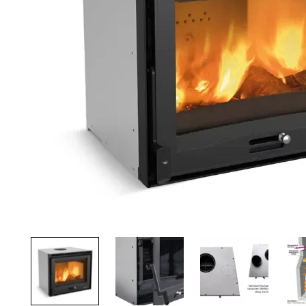
Palvelut
Kampanjat
Yhteystiedot
Pyydä tarjous
Projektit
Arkkitehdeille
Ostajan opas
Blogi
Yrityksemme
FAQ
Tulisija