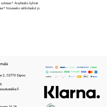
 suhteen? Ärsyttääkö kylmät
iaa? Nouseeko sähkölaskut jo
ymälä
ie 2, 02770 Espoo
86
sustustakka.fi
orstai 10-18