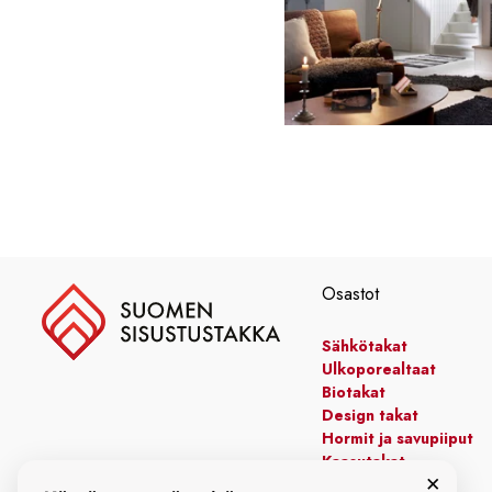
Osastot
Sähkötakat
Ulkoporealtaat
Biotakat
Design takat
Hormit ja savupiiput
Kaasutakat
×
Kiertoilmatakat