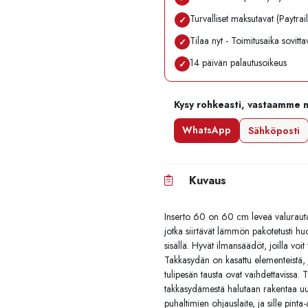
Turvalliset maksutavat (Paytrai
✓
Tilaa nyt - Toimitusaika sovitt
✓
14 päivän palautusoikeus
✓
Kysy rohkeasti, vastaamme 
WhatsApp
Sähköposti
Kuvaus
Inserto 60 on 60 cm leveä valurauta
jotka siirtävät lämmön pakotetusti h
sisällä. Hyvät ilmansäädöt, joilla voi
Takkasydän on kasattu elementeistä, j
tulipesän tausta ovat vaihdettavissa
takkasydämestä halutaan rakentaa u
puhaltimien ohjauslaite, ja sille pint