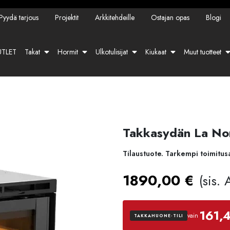
Pyydä tarjous
Projektit
Arkkitehdeille
Ostajan opas
Blogi
TLET
Takat
Hormit
Ulkotulisijat
Kiukaat
Muut tuotteet
Takkasydän La Nor
Tilaustuote. Tarkempi toimitus
1890,00
€
(sis.
161,
vain
TAKKAHUONE-TILI