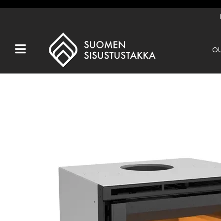
OU
Kaikki tuotteet
Tuotemerkit
OUTLET
Takat
Hormit
Ulkotulisijat
Kiukaat
Muut tuotteet