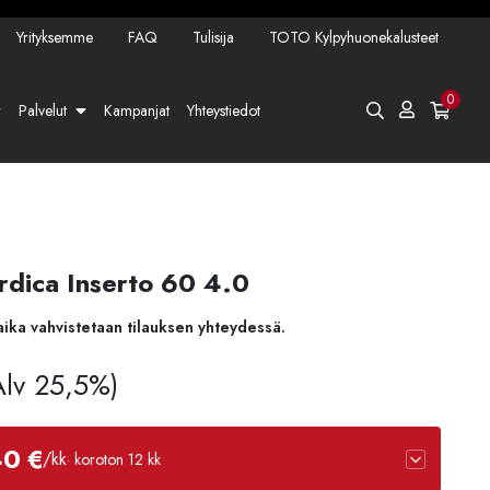
Yrityksemme
FAQ
Tulisija
TOTO Kylpyhuonekalusteet
0
Palvelut
Kampanjat
Yhteystiedot
dica Inserto 60 4.0
aika vahvistetaan tilauksen yhteydessä.
 Alv 25,5%)
40 €
/kk
· koroton 12 kk