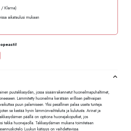
l / Klarna)
avissa aikataulusi mukaan
nopeasti!
inen puutakkasydän, jossa sisäänrakennetut huoneilmapuhaltimet,
uoneeseen. Lämmitetty huoneilma kerätään erillisen peltivaipan
t vaikuttaa puun palamiseen. Yksi pesällinen palaa useita tunteja.
oten se kestää hyvin lämmönvaihteluita ja kulutusta. Arinat ja
. Takkasydämen päällä on optiona huonejakoputket, jos
usi takka huonejaolla. Takkasydämen mukana toimitetaan
a-asennuskotelo. Luukun kätisyys on vaihdettavissa.