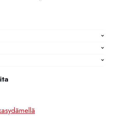
ita
kkasydämellä