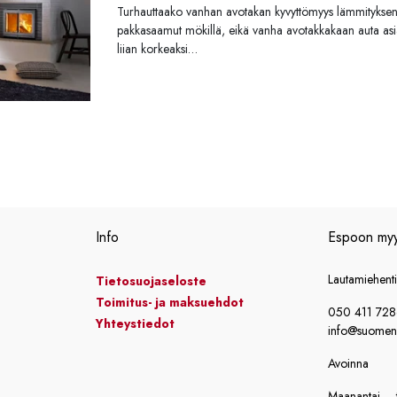
Turhauttaako vanhan avotakan kyvyttömyys lämmityksen
pakkasaamut mökillä, eikä vanha avotakkakaan auta as
liian korkeaksi…
Info
Espoon my
Lautamiehent
Tietosuojaseloste
Toimitus- ja maksuehdot
050 411 72
Yhteystiedot
info@suomensi
Avoinna
Maanantai – t