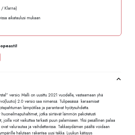
l / Klarna)
avissa aikataulusi mukaan
nopeasti!
tal” versio. Malli on uusittu 2021 vuodelle, vastaamaan yhä
 Evo(luutio) 2.0 versio saa nimensä. Tulipesässä keraamiset
alotapahtuman lämpötilaa ja parantavat hyötysuhdetta.
huoneilmapuhaltimet, jotka siirtävät lämmön pakotetusti
joilla voit vaikuttaa tarkasti puun palamiseen. Yksi pesällinen palaa
sat ovat valurautaa ja vaihdettavissa. Takkasydämen päältä voidaan
pärille halutaan rakentaa uusi takka. Luukun kätisyys