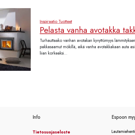
Inspiraatio
Tuotteet
Pelasta vanha avotakka ta
Turhauttaako vanhan avotakan kyvyttömyys lämmityksen
pakkasaamut mökillä, eikä vanha avotakkakaan auta as
liian korkeaksi…
Info
Espoon my
Lautamiehent
Tietosuojaseloste