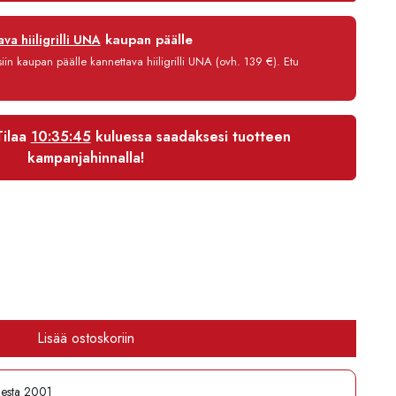
12 kk
kaupan päälle
va hiiligrilli UNA
0 %
in kaupan päälle kannettava hiiligrilli UNA (ovh. 139 €). Etu
3,90 €/kk
2 736,80 €
Tilaa
10:35:45
kuluessa saadaksesi tuotteen
kampanjahinnalla!
Lisää ostoskoriin
desta 2001