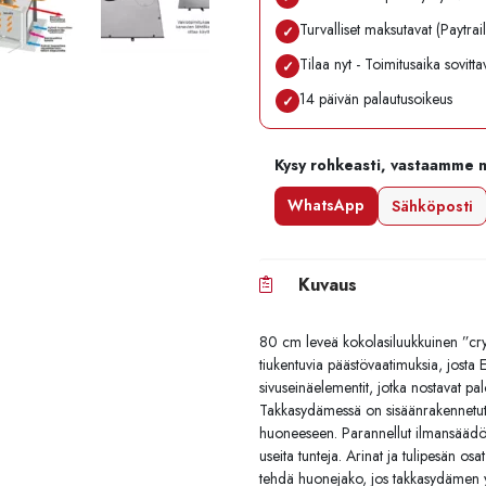
Turvalliset maksutavat (Paytrai
✓
Tilaa nyt - Toimitusaika sovitt
✓
14 päivän palautusoikeus
✓
Kysy rohkeasti, vastaamme 
WhatsApp
Sähköposti
Kuvaus
80 cm leveä kokolasiluukkuinen ”crys
tiukentuvia päästövaatimuksia, josta
sivuseinäelementit, jotka nostavat p
Takkasydämessä on sisäänrakennetut 
huoneeseen. Parannellut ilmansäädöt, 
useita tunteja. Arinat ja tulipesän o
tehdä huonejako, jos takkasydämen ym