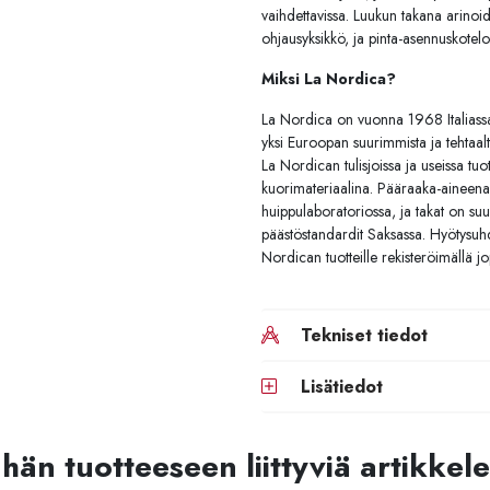
vaihdettavissa. Luukun takana arinoi
ohjausyksikkö, ja pinta-asennuskotelo
Miksi La Nordica?
La Nordica on vuonna 1968 Italiassa 
yksi Euroopan suurimmista ja tehtaalta
La Nordican tulisjoissa ja useissa tu
kuorimateriaalina. Pääraaka-aineena t
huippulaboratoriossa, ja takat on su
päästöstandardit Saksassa. Hyötysuhd
Nordican tuotteille rekisteröimällä 
Tekniset tiedot
Lisätiedot
hän tuotteeseen liittyviä artikkele