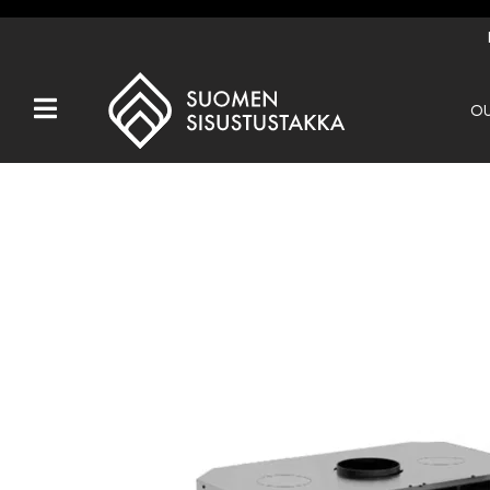
OU
Kaikki tuotteet
Tuotemerkit
OUTLET
Takat
Hormit
Ulkotulisijat
Kiukaat
Muut tuotteet