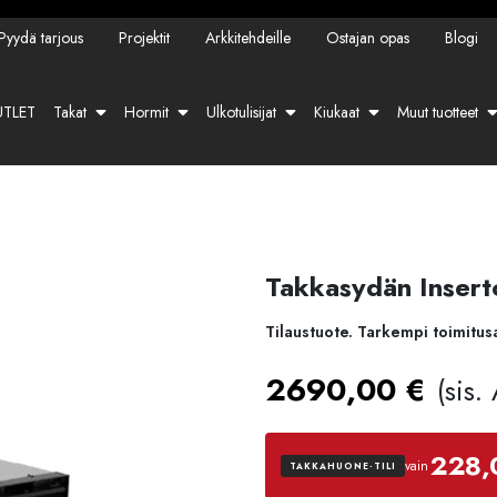
Pyydä tarjous
Projektit
Arkkitehdeille
Ostajan opas
Blogi
TLET
Takat
Hormit
Ulkotulisijat
Kiukaat
Muut tuotteet
Takkasydän Insert
Tilaustuote. Tarkempi toimitus
2690,00
€
(sis.
228,
vain
TAKKAHUONE-TILI