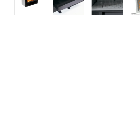
TOTO
Kylpyhuonekalusteet