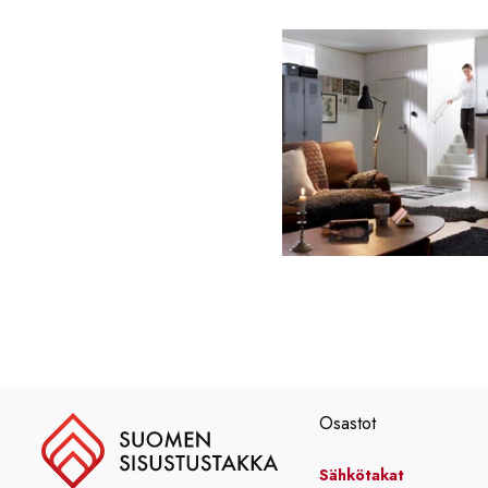
Osastot
Sähkötakat