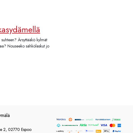
kkasydämellä
 suhteen? Ärsyttääkö kylmät
iaa? Nouseeko sähkölaskut jo
ymälä
ie 2, 02770 Espoo