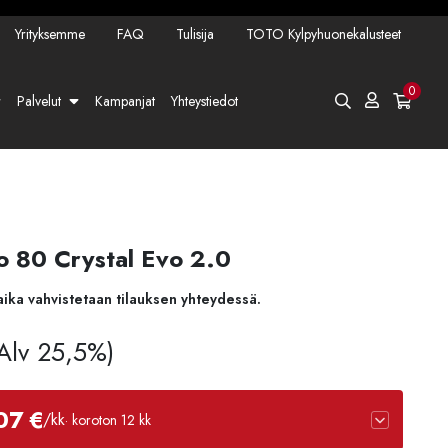
Yrityksemme
FAQ
Tulisija
TOTO Kylpyhuonekalusteet
0
Palvelut
Kampanjat
Yhteystiedot
o 80 Crystal Evo 2.0
aika vahvistetaan tilauksen yhteydessä.
 Alv 25,5%)
07 €
/kk
· koroton 12 kk