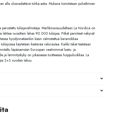
den alla ulosvedettävä tuhka-astia. Mukana toimitetaan puhaltimien
.
perustettu tulisijavalmistaja. Markkinaosuudeltaan La Nordica on
 lähtee vuosittain lähes 90 000 tulisijaa. Pitkät perinteet näkyvät
otteissa hyödynnetäänkin käsin valmistettua keramiikkaa
ulisijoissa käytetään kestävää valurautaa. Kaikki takat testataan
unniteltu läpäisemään Euroopan vaativimmat laatu- ja
e ja lämmityskyky on jokaisessa tuotteessa huippuluokkaa. La
jopa 2+3 vuoden takuu.
ita