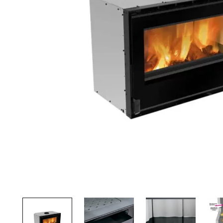
Palvelut
Kampanjat
Yhteystiedot
Pyydä tarjous
Projektit
Arkkitehdeille
Ostajan opas
Blogi
Yrityksemme
FAQ
Tulisija