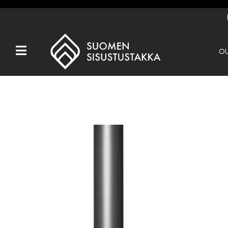
OU
Kaikki tuotteet
Tuotemerkit
OUTLET
Takat
Hormit
Ulkotulisijat
Kiukaat
Muut tuotteet