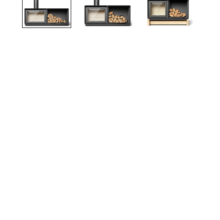
TOTO
Kylpyhuonekalusteet