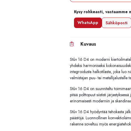
Kysy rohkeasti, vastaamme 
WhatsApp
Sähköposti
Kuvaus
Stûv 16 D4 on moderni kiertoilmatakk
yhdeksi harmoniseksi kokonaisuudeksi
integroidusta halkotilasta, joka lu
valmistajan puu- tai metallijalustalle t
Stûv 16 D4 on suunniteltu toimimaan 
pitää polttopuut siististi järjestyksess
erinomaisesti moderniin ja skandinaa
Stûv 16 D4 hyödyntää tehokasta jälki
päästöjä. Luonnollinen konvektiolämmi
rakenne soveltuu myös energiatehokka