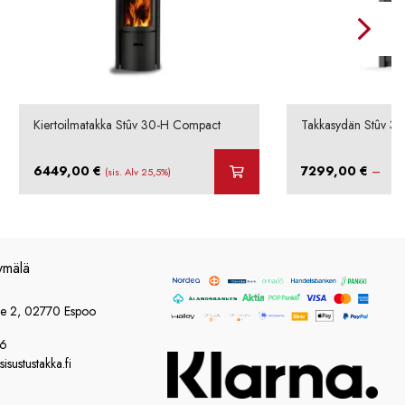
Kiertoilmatakka Stûv 30-H Compact
Takkasydän Stûv 30
6449,00
€
7299,00
€
–
(sis. Alv 25,5%)
ymälä
ie 2, 02770 Espoo
86
sustustakka.fi