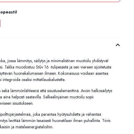
nopeasti!
a, jossa lämmitys, säilytys ja minimalistinen muotoilu yhdistyvät
. Takka muodostuu Stûv 16 -tulipesästä ja sen viereen sijoitetusta
o näyttävän huonekalumaisen ilmeen. Kokonaisuus voidaan asentaa
ai integroida osaksi mittatilauskalustetta.
sekä lämmönlähteenä että sisustuselementtinä. Avoin halkosäilytys
ä ja aina helposti saatavilla. Selkeälinjainen muotoilu sopii
viseen sisustukseen.
polttojärjestelmää, joka parantaa hyötysuhdetta ja vähentää
tys levittää lämmön tasaisesti huonetilaan ilman puhallinta. Tiivis
isiin ja matalaenergiataloihin.