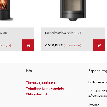
tûv 30
Kiertoilmatakka Stûv 30-UP
6619,00
€
 Alv 25,5%)
(sis. Alv 25,5%)
Info
Espoon my
Lautamiehent
Tietosuojaseloste
Toimitus- ja maksuehdot
050 411 72
Yhteystiedot
info@suomensi
Avoinna