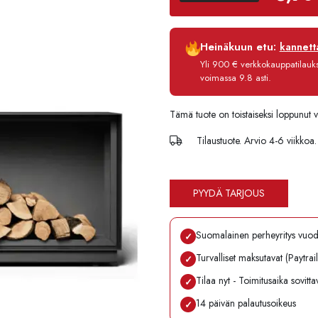
Luottoaika
Heinäkuun etu:
kannetta
Korko
Yli 900 € verkkokauppatilauksi
Käsittelymaksu
voimassa 9.8 asti.
Maksettava yhteensä
Tämä tuote on toistaiseksi loppunut 
Tilaustuote. Arvio 4-6 viikkoa.
PYYDÄ TARJOUS
Suomalainen perheyritys vuo
✓
Turvalliset maksutavat (Paytrai
✓
Tilaa nyt - Toimitusaika sovitt
✓
14 päivän palautusoikeus
✓