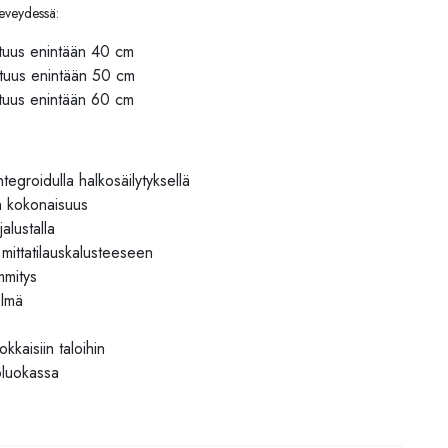
eveydessä:
tuus enintään 40 cm
tuus enintään 50 cm
tuus enintään 60 cm
tegroidulla halkosäilytyksellä
n kokonaisuus
alustalla
mittatilauskalusteeseen
mmitys
elmä
kkaisiin taloihin
oluokassa