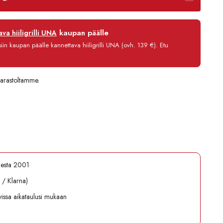
12 kk
kaupan päälle
va hiiligrilli UNA
0 %
in kaupan päälle kannettava hiiligrilli UNA (ovh. 139 €). Etu
3,90 €/kk
46,80 €
varastoltamme.
desta 2001
l / Klarna)
avissa aikataulusi mukaan