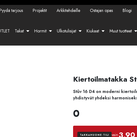
Pyydä tarjous
Projektit
Arkkitehdeille
Ostajan opas
Blogi
TLET
Takat
Hormit
Ulkotulisijat
Kiukaat
Muut tuotteet
Kiertoilmatakka S
Stûv 16 D4 on moderni kiertoilm
yhdistyvät yhdeksi harmonisek
0
3,90
vain
TAKKAHUONE-TILI