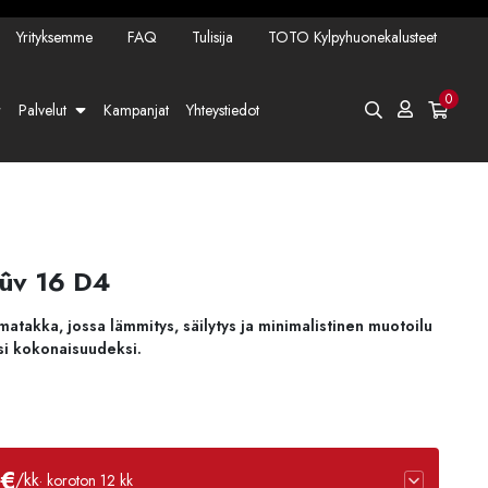
Yrityksemme
FAQ
Tulisija
TOTO Kylpyhuonekalusteet
0
Palvelut
Kampanjat
Yhteystiedot
tûv 16 D4
atakka, jossa lämmitys, säilytys ja minimalistinen muotoilu
si kokonaisuudeksi.
 €
/kk
· koroton 12 kk