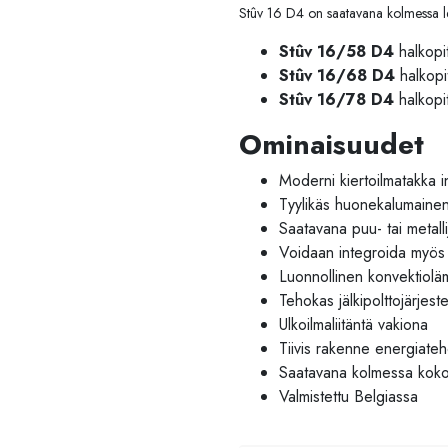
Stûv 16 D4 on saatavana kolmessa l
Stûv 16/58 D4
halkopi
Stûv 16/68 D4
halkopi
Stûv 16/78 D4
halkopi
Ominaisuudet
Moderni kiertoilmatakka in
Tyylikäs huonekalumaine
Saatavana puu- tai metallij
Voidaan integroida myös 
Luonnollinen konvektiolä
Tehokas jälkipolttojärjest
Ulkoilmaliitäntä vakiona
Tiivis rakenne energiateho
Saatavana kolmessa kok
Valmistettu Belgiassa