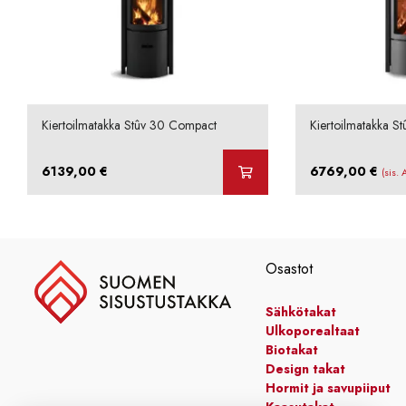
Kiertoilmatakka Stûv 30 Compact
Kiertoilmatakka S
6139,00
€
6769,00
€
(sis.
Osastot
Sähkötakat
Ulkoporealtaat
Biotakat
Design takat
Hormit ja savupiiput