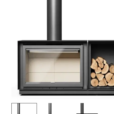
Palvelut
Kampanjat
Yhteystiedot
Pyydä tarjous
Projektit
Arkkitehdeille
Ostajan opas
Blogi
Yrityksemme
FAQ
Tulisija