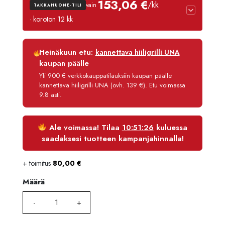
153,06 €
/kk
vain
TAKKAHUONE-TILI
· koroton 12 kk
Luottoaika
12 kk
Heinäkuun etu:
kannettava hiiligrilli UNA
Korko
0 %
kaupan päälle
Käsittelymaksu
3,90 €/kk
Yli 900 € verkkokauppatilauksiin kaupan päälle
kannettava hiiligrilli UNA (ovh. 139 €). Etu voimassa
Maksettava yhteensä
1 836,70 €
9.8 asti.
Ale voimassa! Tilaa
10:51:25
kuluessa
saadaksesi tuotteen kampanjahinnalla!
+ toimitus
80,00
€
Määrä
Määrä