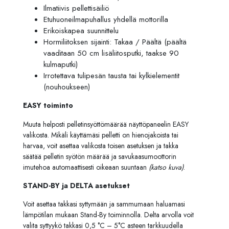
Ilmatiivis pellettisäiliö
Etuhuoneilmapuhallus yhdellä mottorilla
Erikoiskapea suunnittelu
Hormiliitoksen sijainti: Takaa / Päältä (päältä
vaaditaan 50 cm lisäliitosputki, taakse 90
kulmaputki)
Irrotettava tulipesän tausta tai kylkielementit
(nouhoukseen)
EASY toiminto
Muuta helposti pelletinsyöttömäärää näyttöpaneelin EASY
valikosta. Mikäli käyttämäsi pelletti on hienojakoista tai
harvaa, voit asettaa valikosta toisen asetuksen ja takka
säätää pelletin syötön määrää ja savukaasumoottorin
imutehoa automaattisesti oikeaan suuntaan
(katso kuva)
.
STAND-BY ja DELTA asetukset
Voit asettaa takkasi syttymään ja sammumaan haluamasi
lämpötilan mukaan Stand-By toiminnolla. Delta arvolla voit
valita syttyykö takkasi 0,5 °C – 5°C asteen tarkkuudella