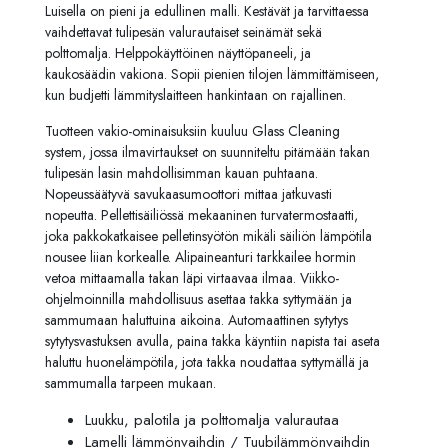
Luisella on pieni ja edullinen malli. Kestävät ja tarvittaessa
vaihdettavat tulipesän valurautaiset seinämät sekä
polttomalja. Helppokäyttöinen näyttöpaneeli, ja
kaukosäädin vakiona. Sopii pienien tilojen lämmittämiseen,
kun budjetti lämmityslaitteen hankintaan on rajallinen.
Tuotteen vakio-ominaisuksiin kuuluu Glass Cleaning
system, jossa ilmavirtaukset on suunniteltu pitämään takan
tulipesän lasin mahdollisimman kauan puhtaana.
Nopeussäätyvä savukaasumoottori mittaa jatkuvasti
nopeutta. Pellettisäiliössä mekaaninen turvatermostaatti,
joka pakkokatkaisee pelletinsyötön mikäli säiliön lämpötila
nousee liian korkealle. Alipaineanturi tarkkailee hormin
vetoa mittaamalla takan läpi virtaavaa ilmaa. Viikko-
ohjelmoinnilla mahdollisuus asettaa takka syttymään ja
sammumaan haluttuina aikoina. Automaattinen sytytys
sytytysvastuksen avulla, paina takka käyntiin napista tai aseta
haluttu huonelämpötila, jota takka noudattaa syttymällä ja
sammumalla tarpeen mukaan.
Luukku, palotila ja polttomalja valurautaa
Lamelli lämmönvaihdin / Tuubilämmönvaihdin