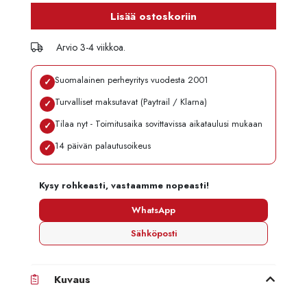
Lisää ostoskoriin
Arvio 3-4 viikkoa.
Suomalainen perheyritys vuodesta 2001
✓
Turvalliset maksutavat (Paytrail / Klarna)
✓
Tilaa nyt - Toimitusaika sovittavissa aikataulusi mukaan
✓
14 päivän palautusoikeus
✓
Kysy rohkeasti, vastaamme nopeasti!
WhatsApp
Sähköposti
Kuvaus