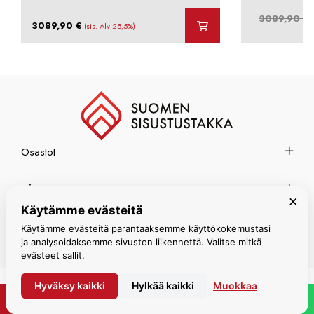
3089,90
€
3089,90
€
(sis. Alv 25,5%)
o
Osastot
Info
×
Käytämme evästeitä
Espoon myymälä
Käytämme evästeitä parantaaksemme käyttökokemustasi
ja analysoidaksemme sivuston liikennettä. Valitse mitkä
evästeet sallit.
Hyväksy kaikki
Hylkää kaikki
Muokkaa
© Suomen Sisustustakka 2026
PYYDÄ TARJOUS
WHATSAPP