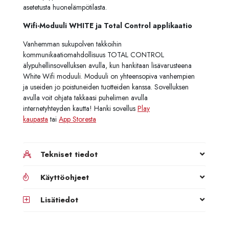
asetetusta huonelämpötilasta.
Wifi-Moduuli WHITE ja Total Control applikaatio
Vanhemman sukupolven takkoihin
kommunikaatiomahdollisuus TOTAL CONTROL
älypuhellinsovelluksen avulla, kun hankitaan lisävarusteena
White Wifi moduuli. Moduuli on yhteensopiva vanhempien
ja useiden jo poistuneiden tuotteiden kanssa. Sovelluksen
avulla voit ohjata takkaasi puhelimen avulla
internetyhteyden kautta! Hanki sovellus
Play
kaupasta
tai
App Storesta
Tekniset tiedot
Käyttöohjeet
Lisätiedot