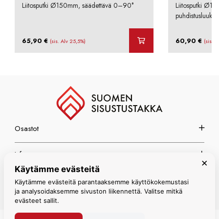
Liitosputki Ø150mm, säädettävä 0–90°
Liitosputki Ø1
puhdistusluukul
65,90
€
60,90
€
(sis. Alv 25,5%)
(sis. 
Osastot
Info
×
Käytämme evästeitä
Espoon myymälä
Käytämme evästeitä parantaaksemme käyttökokemustasi
ja analysoidaksemme sivuston liikennettä. Valitse mitkä
evästeet sallit.