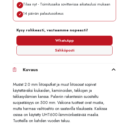
Tilaa nyt - Toimitusaika sovittavissa aikataulusi mukaan
✓
14 päivän palautusoikeus
✓
Kysy rohkeasti, vastaamme nopeasti!
WhatsApp
Sähköposti
Kuvaus
Mustat 2.0 mm liitosputket ja muut liitososat sopivat
käytettäväksi kiukaiden, kamiinoiden, takkojen ja
takkasydämien kanssa. Palaviin rakenteisiin suositeltu
suojaetäisyys on 500 mm. Vakiona tuotteet ovat mustia,
mutta harmaa vaihtoehto on saatavilla tilauksesta. Kaikissa
osissa on käytetty UHT600-lämmönkestävää maalia.
Tuotteilla on kahden vuoden takuu.