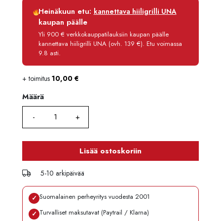
Luottoaika
12 kk
Heinäkuun etu:
kannettava hiiligrilli UNA
Korko
0 %
kaupan päälle
Käsittelymaksu
3,90 €/kk
Yli 900 € verkkokauppatilauksiin kaupan päälle
kannettava hiiligrilli UNA (ovh. 139 €). Etu voimassa
Maksettava yhteensä
76,70 €
9.8 asti.
+ toimitus
10,00
€
Määrä
Määrä
Lisää ostoskoriin
5-10 arkipäivää
Suomalainen perheyritys vuodesta 2001
✓
Turvalliset maksutavat (Paytrail / Klarna)
✓