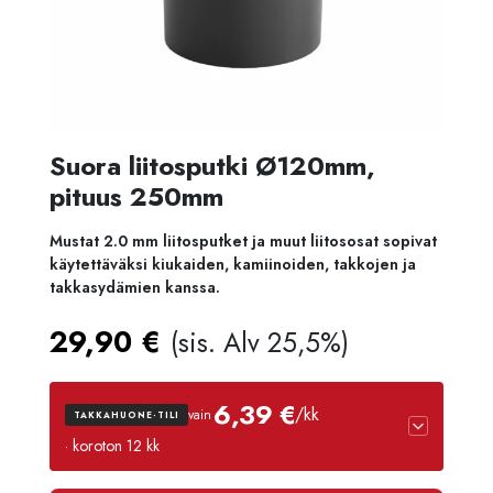
Suora liitosputki Ø120mm,
pituus 250mm
Mustat 2.0 mm liitosputket ja muut liitososat sopivat
käytettäväksi kiukaiden, kamiinoiden, takkojen ja
takkasydämien kanssa.
29,90
€
(sis. Alv 25,5%)
6,39 €
/kk
vain
TAKKAHUONE-TILI
· koroton 12 kk