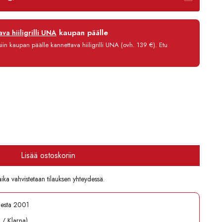
12 kk
kaupan päälle
va hiiligrilli UNA
0 %
in kaupan päälle kannettava hiiligrilli UNA (ovh. 139 €). Etu
3,90 €/kk
125,70 €
Lisää ostoskoriin
aika vahvistetaan tilauksen yhteydessä.
desta 2001
l / Klarna)