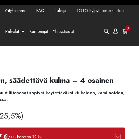
Yrityksemme
FAQ
Tulisija
TOTO Kylpyhuonekalusteet
0
Palvelut
Kampanjat
Yhteystiedot
m, säädettävä kulma – 4 osainen
uut liitososat sopivat käytettäväksi kiukaiden, kamiinoiden,
ssa.
v 25,5%)
7 €
/kk
· koroton 12 kk