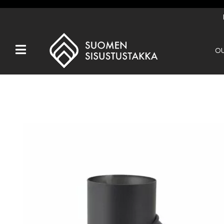
OU
Kaikki tuotteet
Tuotemerkit
OUTLET
Takat
Hormit
Ulkotulisijat
Kiukaat
Muut tuotteet