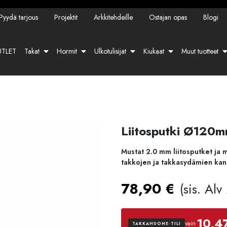
Pyydä tarjous
Projektit
Arkkitehdeille
Ostajan opas
Blogi
TLET
Takat
Hormit
Ulkotulisijat
Kiukaat
Muut tuotteet
Liitosputki Ø120m
Mustat 2.0 mm liitosputket ja m
takkojen ja takkasydämien kan
78,90
€
(sis. Al
10,4
vain
TAKKAHUONE-TILI