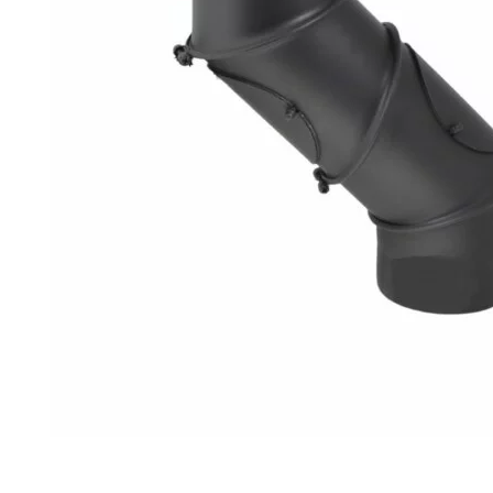
Palvelut
Kampanjat
Yhteystiedot
Pyydä tarjous
Projektit
Arkkitehdeille
Ostajan opas
Blogi
Yrityksemme
FAQ
Tulisija