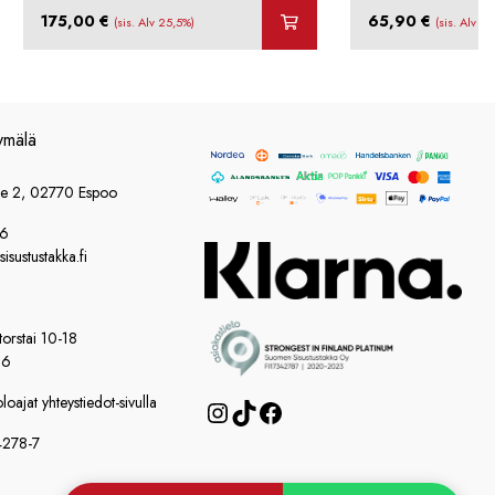
175,00
€
65,90
€
(sis. Alv 25,5%)
(sis. Alv 2
ymälä
ie 2, 02770 Espoo
86
sustustakka.fi
orstai 10-18
16
oajat yhteystiedot-sivulla
Instagram
TikTok
Facebook
4278-7