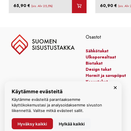
65,90
€
60,90
€
(sis. Alv 25,5%)
(sis. Alv
Osastot
Sähkötakat
Ulkoporealtaat
Biotakat
Design takat
Hormit ja savupiiput
Kaasutakat
×
Kiertoilmatakat
Käytämme evästeitä
Leivinuunit
Manttelitakat
Käytämme evästeitä parantaaksemme
käyttökokemustasi ja analysoidaksemme sivuston
liikennettä. Valitse mitkä evästeet sallit.
Hyväksy kaikki
Hylkää kaikki