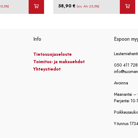
58,90
€
 25,5%)
(sis. Alv 25,5%)
Info
Espoon my
Lautamiehent
Tietosuojaseloste
Toimitus- ja maksuehdot
050 411 72
Yhteystiedot
info@suomensi
Avoinna
Maanantai – t
Perjantai 10-
Poikkeusaukiol
Y-tunnus 173