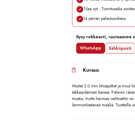
Tilaa nyt - Toimitusaika sovitt
✓
14 päivän palautusoikeus
✓
Kysy rohkeasti, vastaamme 
WhatsApp
Sähköposti
Kuvaus
Mustat 2.0 mm liitosputket ja muut li
takkasydämien kanssa. Palaviin raken
mustia, mutta harmaa vaihtoehto on s
lämmönkestävää maalia. Tuotteilla 