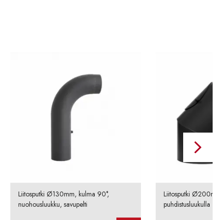
Liitosputki Ø130mm, kulma 90°,
Liitosputki Ø200mm
nuohousluukku, savupelti
puhdistusluukulla