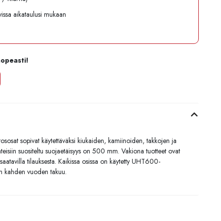
avissa aikataulusi mukaan
nopeasti!
itososat sopivat käytettäväksi kiukaiden, kamiinoiden, takkojen ja
teisiin suositeltu suojaetäisyys on 500 mm. Vakiona tuotteet ovat
aatavilla tilauksesta. Kaikissa osissa on käytetty UHT600-
on kahden vuoden takuu.