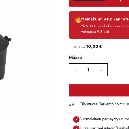
Luottoaika
Heinäkuun etu:
kannetta
Korko
Yli 900 € verkkokauppatilauksi
Käsittelymaksu
voimassa 9.8 asti.
Maksettava yhteensä
+ toimitus
10,00
€
Määrä
Määrä
Tilaustuote. Tarkempi toimitus
Suomalainen perheyritys vuo
✓
Turvalliset maksutavat (Paytrai
✓