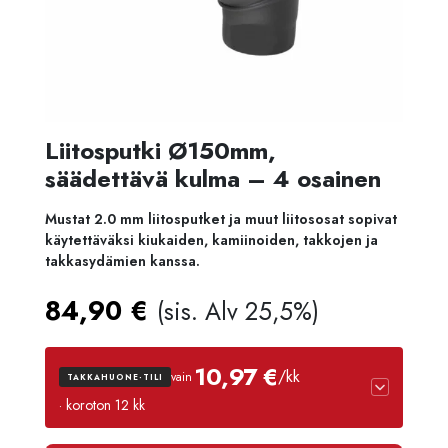
Liitosputki Ø150mm,
säädettävä kulma – 4 osainen
Mustat 2.0 mm liitosputket ja muut liitososat sopivat
käytettäväksi kiukaiden, kamiinoiden, takkojen ja
takkasydämien kanssa.
84,90
€
(sis. Alv 25,5%)
10,97 €
/kk
vain
TAKKAHUONE-TILI
· koroton 12 kk