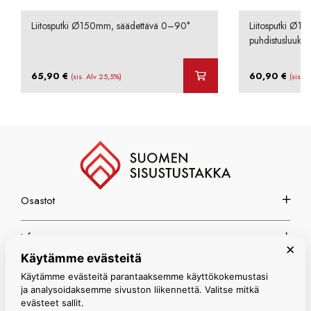
Liitosputki Ø150mm, säädettävä 0–90°
Liitosputki Ø1
puhdistusluukul
65,90
€
60,90
€
(sis. Alv 25,5%)
(sis. 
Osastot
Info
×
Käytämme evästeitä
Espoon myymälä
Käytämme evästeitä parantaaksemme käyttökokemustasi
ja analysoidaksemme sivuston liikennettä. Valitse mitkä
evästeet sallit.