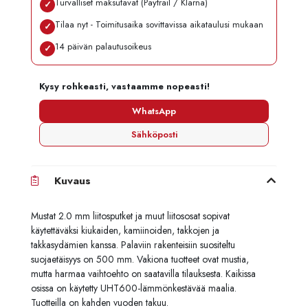
Turvalliset maksutavat (Paytrail / Klarna)
✓
Tilaa nyt - Toimitusaika sovittavissa aikataulusi mukaan
✓
14 päivän palautusoikeus
✓
Kysy rohkeasti, vastaamme nopeasti!
WhatsApp
Sähköposti
Kuvaus
Mustat 2.0 mm liitosputket ja muut liitososat sopivat
käytettäväksi kiukaiden, kamiinoiden, takkojen ja
takkasydämien kanssa. Palaviin rakenteisiin suositeltu
suojaetäisyys on 500 mm. Vakiona tuotteet ovat mustia,
mutta harmaa vaihtoehto on saatavilla tilauksesta. Kaikissa
osissa on käytetty UHT600-lämmönkestävää maalia.
Tuotteilla on kahden vuoden takuu.