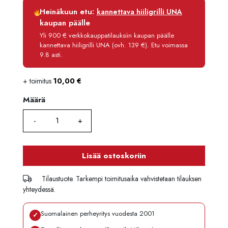
Luottoaika
12 kk
Heinäkuun etu:
kannettava hiiligrilli UNA
Korko
0 %
kaupan päälle
Käsittelymaksu
3,90 €/kk
Yli 900 € verkkokauppatilauksiin kaupan päälle
kannettava hiiligrilli UNA (ovh. 139 €). Etu voimassa
Maksettava yhteensä
131,70 €
9.8 asti.
+ toimitus
10,00
€
Määrä
Määrä
Lisää ostoskoriin
Tilaustuote. Tarkempi toimitusaika vahvistetaan tilauksen
yhteydessä.
Suomalainen perheyritys vuodesta 2001
✓