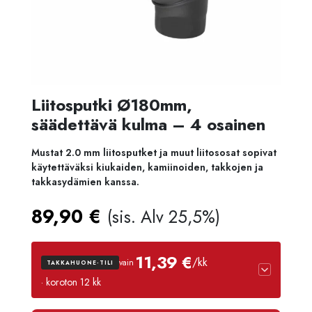
Liitosputki Ø180mm,
säädettävä kulma – 4 osainen
Mustat 2.0 mm liitosputket ja muut liitososat sopivat
käytettäväksi kiukaiden, kamiinoiden, takkojen ja
takkasydämien kanssa.
89,90
€
(sis. Alv 25,5%)
11,39 €
/kk
vain
TAKKAHUONE-TILI
· koroton 12 kk