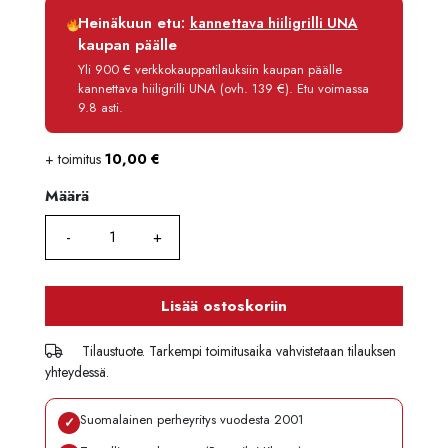
Luottoaika
12 kk
Heinäkuun etu:
kannettava hiiligrilli UNA
Korko
0 %
kaupan päälle
Käsittelymaksu
3,90 €/kk
Yli 900 € verkkokauppatilauksiin kaupan päälle
kannettava hiiligrilli UNA (ovh. 139 €). Etu voimassa
Maksettava yhteensä
136,70 €
9.8 asti.
+ toimitus
10,00
€
Määrä
Määrä
Lisää ostoskoriin
Tilaustuote. Tarkempi toimitusaika vahvistetaan tilauksen
yhteydessä.
Suomalainen perheyritys vuodesta 2001
✓