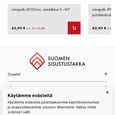
Liitosputki Ø150mm, säädettävä 0–90°
Liitosputki Ø1
puhdistusluukul
65,90
€
60,90
€
(sis. Alv 25,5%)
(sis. 
Osastot
Info
×
Käytämme evästeitä
Espoon myymälä
Käytämme evästeitä parantaaksemme käyttökokemustasi
ja analysoidaksemme sivuston liikennettä. Valitse mitkä
evästeet sallit.