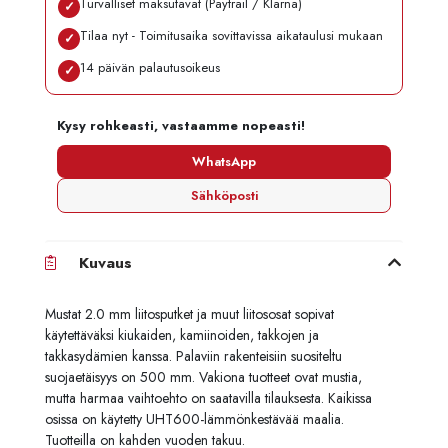
Turvalliset maksutavat (Paytrail / Klarna)
✓
Tilaa nyt - Toimitusaika sovittavissa aikataulusi mukaan
✓
14 päivän palautusoikeus
✓
Kysy rohkeasti, vastaamme nopeasti!
WhatsApp
Sähköposti
Kuvaus
Mustat 2.0 mm liitosputket ja muut liitososat sopivat
käytettäväksi kiukaiden, kamiinoiden, takkojen ja
takkasydämien kanssa. Palaviin rakenteisiin suositeltu
suojaetäisyys on 500 mm. Vakiona tuotteet ovat mustia,
mutta harmaa vaihtoehto on saatavilla tilauksesta. Kaikissa
osissa on käytetty UHT600-lämmönkestävää maalia.
Tuotteilla on kahden vuoden takuu.