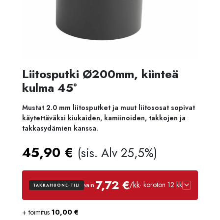
Liitosputki Ø200mm, kiinteä
kulma 45°
Mustat 2.0 mm liitosputket ja muut liitososat sopivat
käytettäväksi kiukaiden, kamiinoiden, takkojen ja
takkasydämien kanssa.
45,90
€
(sis. Alv 25,5%)
7,72 €
/kk
· koroton 12 kk
vain
TAKKAHUONE-TILI
+ toimitus
10,00
€
Luottoaika
12 kk