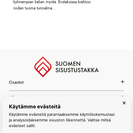
kylmempien kelien myötä. Biotakoissa kiehtoo
niiden tuoma tunnelma…
Osastot
Info
×
Käytämme evästeitä
Espoon myymälä
Käytämme evästeitä parantaaksemme käyttökokemustasi
ja analysoidaksemme sivuston liikennettä. Valitse mitkä
evästeet sallit.