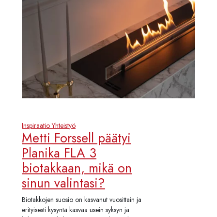
Inspiraatio
Yhteistyö
Metti Forssell päätyi
Planika FLA 3
biotakkaan, mikä on
sinun valintasi?
Biotakkojen suosio on kasvanut vuosittain ja
erityisesti kysyntä kasvaa usein syksyn ja