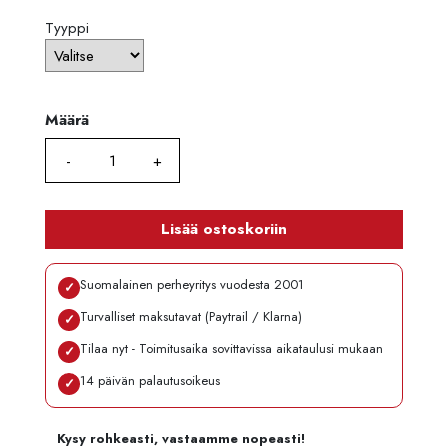
Tyyppi
Määrä
Määrä
Lisää ostoskoriin
Suomalainen perheyritys vuodesta 2001
✓
Turvalliset maksutavat (Paytrail / Klarna)
✓
Tilaa nyt - Toimitusaika sovittavissa aikataulusi mukaan
✓
14 päivän palautusoikeus
✓
Kysy rohkeasti, vastaamme nopeasti!