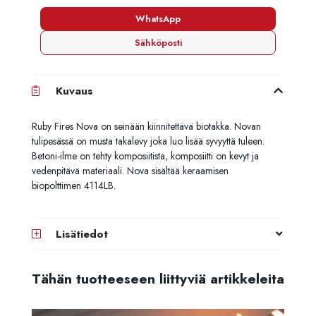
WhatsApp
Sähköposti
Kuvaus
Ruby Fires Nova on seinään kiinnitettävä biotakka. Novan
tulipesässä on musta takalevy joka luo lisää syvyyttä tuleen.
Betoni-ilme on tehty komposiitista, komposiitti on kevyt ja
vedenpitävä materiaali. Nova sisältää keraamisen
biopolttimen 4114LB.
Lisätiedot
Tähän tuotteeseen liittyviä artikkeleita