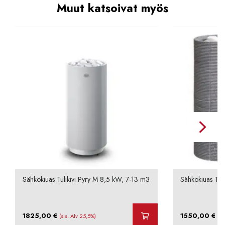
Muut katsoivat myös
Sähkökiuas Tulikivi Pyry M 8,5 kW, 7-13 m3
Sähkökiuas Tuli
1825,00
€
1550,00
€
(sis. Alv 25,5%)
(si