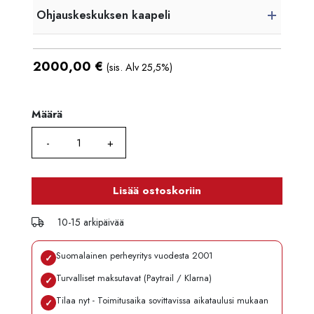
Ohjauskeskuksen kaapeli
2000,00
€
(sis. Alv 25,5%)
Määrä
Määrä
Lisää ostoskoriin
10-15 arkipäivää
Suomalainen perheyritys vuodesta 2001
✓
Turvalliset maksutavat (Paytrail / Klarna)
✓
Tilaa nyt - Toimitusaika sovittavissa aikataulusi mukaan
✓