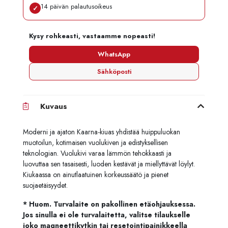
14 päivän palautusoikeus
✓
Kysy rohkeasti, vastaamme nopeasti!
WhatsApp
Sähköposti
Kuvaus
Moderni ja ajaton Kaarna-kiuas yhdistää huippuluokan
muotoilun, kotimaisen vuolukiven ja edistyksellisen
teknologian. Vuolukivi varaa lämmön tehokkaasti ja
luovuttaa sen tasaisesti, luoden kestävät ja miellyttävät löylyt.
Kiukaassa on ainutlaatuinen korkeussäätö ja pienet
suojaetäisyydet.
* Huom. Turvalaite on pakollinen etäohjauksessa.
Jos sinulla ei ole turvalaitetta, valitse tilaukselle
joko magneettikytkin tai resetointipainikkeella