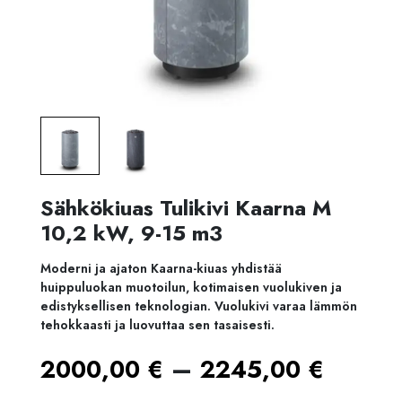
Sähkökiuas Tulikivi Kaarna M
10,2 kW, 9-15 m3
Moderni ja ajaton Kaarna-kiuas yhdistää
huippuluokan muotoilun, kotimaisen vuolukiven ja
edistyksellisen teknologian. Vuolukivi varaa lämmön
tehokkaasti ja luovuttaa sen tasaisesti.
Hinta
–
2000,00
€
2245,00
€