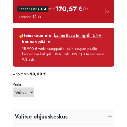
2000
170,57 €
/kk
vain
TAKKAHUONE-TILI
-
· koroton 12 kk
2245
Luottoaika
12 kk
Heinäkuun etu:
kannettava hiiligrilli UNA
Korko
0 %
kaupan päälle
Käsittelymaksu
3,90 €/kk
Yli 900 € verkkokauppatilauksiin kaupan päälle
kannettava hiiligrilli UNA (ovh. 139 €). Etu voimassa
Maksettava yhteensä
2 046,80 €
9.8 asti.
+ toimitus
50,00
€
Pinta
Valitse ohjauskeskus