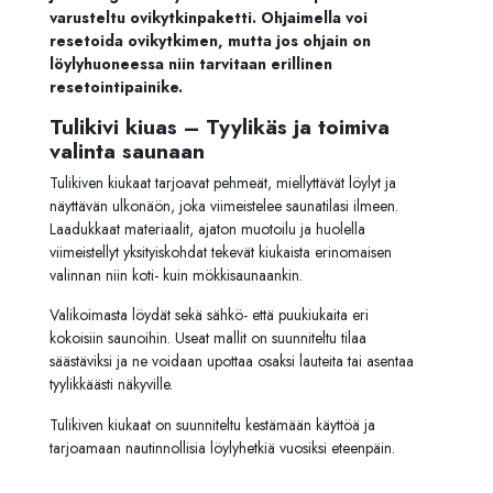
varusteltu ovikytkinpaketti. Ohjaimella voi
resetoida ovikytkimen, mutta jos ohjain on
löylyhuoneessa niin tarvitaan erillinen
resetointipainike.
Tulikivi kiuas – Tyylikäs ja toimiva
valinta saunaan
Tulikiven kiukaat tarjoavat pehmeät, miellyttävät löylyt ja
näyttävän ulkonäön, joka viimeistelee saunatilasi ilmeen.
Laadukkaat materiaalit, ajaton muotoilu ja huolella
viimeistellyt yksityiskohdat tekevät kiukaista erinomaisen
valinnan niin koti- kuin mökkisaunaankin.
Valikoimasta löydät sekä sähkö- että puukiukaita eri
kokoisiin saunoihin. Useat mallit on suunniteltu tilaa
säästäviksi ja ne voidaan upottaa osaksi lauteita tai asentaa
tyylikkäästi näkyville.
Tulikiven kiukaat on suunniteltu kestämään käyttöä ja
tarjoamaan nautinnollisia löylyhetkiä vuosiksi eteenpäin.