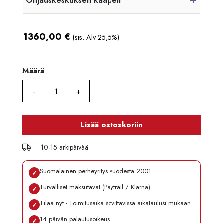
Ohjauskeskuksen kaapeli
1360,00
€
(sis. Alv 25,5%)
Määrä
Määrä
Lisää ostoskoriin
10-15 arkipäivää
Suomalainen perheyritys vuodesta 2001
✓
Turvalliset maksutavat (Paytrail / Klarna)
✓
Tilaa nyt - Toimitusaika sovittavissa aikataulusi mukaan
✓
14 päivän palautusoikeus
✓