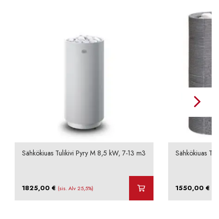
Sähkökiuas Tulikivi Pyry M 8,5 kW, 7-13 m3
Sähkökiuas Tuli
1825,00
€
1550,00
€
(sis. Alv 25,5%)
(si