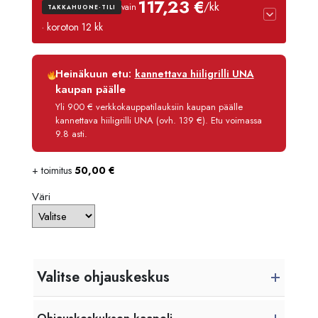
117,23 €
/kk
vain
TAKKAHUONE-TILI
· koroton 12 kk
Luottoaika
12 kk
Heinäkuun etu:
kannettava hiiligrilli UNA
Korko
0 %
kaupan päälle
Käsittelymaksu
3,90 €/kk
Yli 900 € verkkokauppatilauksiin kaupan päälle
kannettava hiiligrilli UNA (ovh. 139 €). Etu voimassa
Maksettava yhteensä
1 406,80 €
9.8 asti.
+ toimitus
50,00
€
Väri
Valitse ohjauskeskus