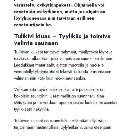
varusteltu ovikytkinpaketti. Ohjaimella voi
resetoida ovikytkimen, mutta jos ohjain on
löylyhuoneessa niin tarvitaan erillinen
resetointipainike.
Tulikivi kiuas – Tyylikäs ja toimiva
valinta saunaan
Tulikiven kiukaat tarjoavat pehmeät, miellyttävät löylyt ja
näyttävän ulkonäön, joka viimeistelee saunatilasi ilmeen.
Laadukkaat materiaalit, ajaton muotoilu ja huolella
viimeistellyt yksityiskohdat tekevät kiukaista erinomaisen
valinnan niin koti- kuin mökkisaunaankin.
Valikoimasta löydät sekä sähkö- että puukiukaita eri
kokoisiin saunoihin. Useat mallit on suunniteltu tilaa
säästäviksi ja ne voidaan upottaa osaksi lauteita tai asentaa
tyylikkäästi näkyville.
Tulikiven kiukaat on suunniteltu kestämään käyttöä ja
tarjoamaan nautinnollisia löylyhetkiä vuosiksi eteenpäin.