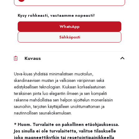
Kysy rohkeasti, vastaamme nopeasti!
WhatsApp
Sähköposti
Kuvaus
Usva-kiuas yhdistää minimalistisen muotoilun,
skandinaavisen mustan ja valkoisen väripinnan sekä
edistyksellisen teknologian. Kiukaan korkealaatuinen
teräksinen pinta luo elegantin ilmeen ja sen kompakti
rakenne mahdollistaa sen helpon sijoittelun monenlaisiin
saunoihin, tarjoten käyttäjälleen unohtumattoman ja
nautinnollisen saunakokemuksen.
* Huom. Turvalaite on pakollinen etäohjauksessa.
Jos sinulla ei ole turvalaitetta, valitse tilaukselle
joko magneettikytkin tai resetointipainikkeella