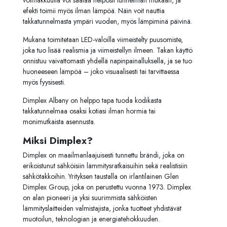
voimakkuutta voi säätää helposti tunnelman mukaan, ja
efekti toimii myös ilman lämpöä. Näin voit nauttia
takkatunnelmasta ympäri vuoden, myös lämpiminä päivinä.
Mukana toimitetaan LED-valoilla viimeistelty puusomiste,
joka tuo lisää realismia ja viimeistellyn ilmeen. Takan käyttö
onnistuu vaivattomasti yhdellä napinpainalluksella, ja se tuo
huoneeseen lämpöä – joko visuaalisesti tai tarvittaessa
myös fyysisesti.
Dimplex Albany on helppo tapa tuoda kodikasta
takkatunnelmaa osaksi kotiasi ilman hormia tai
monimutkaista asennusta.
Miksi Dimplex?
Dimplex on maailmanlaajuisesti tunnettu brändi, joka on
erikoistunut sähköisiin lämmitysratkaisuihin sekä realistisiin
sähkötakkoihin. Yrityksen taustalla on irlantilainen Glen
Dimplex Group, joka on perustettu vuonna 1973. Dimplex
on alan pioneeri ja yksi suurimmista sähköisten
lämmityslaitteiden valmistajista, jonka tuotteet yhdistävät
muotoilun, teknologian ja energiatehokkuuden.