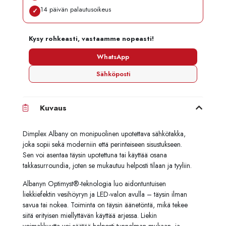
14 päivän palautusoikeus
✓
Kysy rohkeasti, vastaamme nopeasti!
WhatsApp
Sähköposti
Kuvaus
Dimplex Albany on monipuolinen upotettava sähkötakka,
joka sopii sekä moderniin että perinteiseen sisustukseen.
Sen voi asentaa täysin upotettuna tai käyttää osana
takkasurroundia, joten se mukautuu helposti tilaan ja tyyliin.
Albanyn Optimyst®-teknologia luo aidontuntuisen
liekkiefektin vesihöyryn ja LED-valon avulla – täysin ilman
savua tai nokea. Toiminta on täysin äänetöntä, mikä tekee
siitä erityisen miellyttävän käyttää arjessa. Liekin