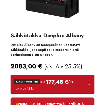
Sähkötakka Dimplex Albany
Dimplex Albany on monipuolinen upotettava
sähkötakka, joka sopii sekä moderniin että
perinteiseen sisustukseen.
2083,00
€
(sis. Alv 25,5%)
177,48 €
/kk
vain
TAKKAHUONE-TILI
· koroton 12 kk
Luottoaika
12 kk
Heinäkuun etu:
kannettava hiiligrilli UNA