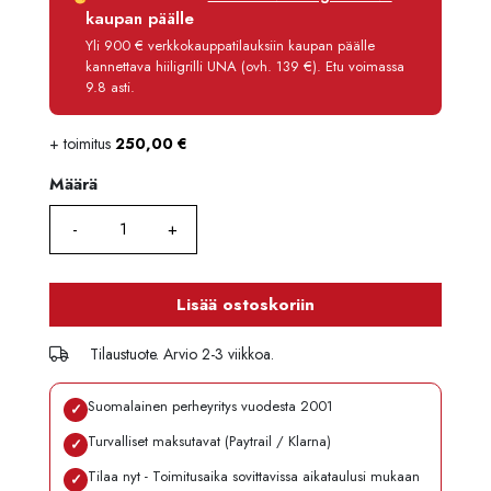
Korko
0 %
kaupan päälle
Käsittelymaksu
3,90 €/kk
Yli 900 € verkkokauppatilauksiin kaupan päälle
kannettava hiiligrilli UNA (ovh. 139 €). Etu voimassa
Maksettava yhteensä
2 129,80 €
9.8 asti.
+ toimitus
250,00
€
Määrä
Määrä
Lisää ostoskoriin
Tilaustuote. Arvio 2-3 viikkoa.
Suomalainen perheyritys vuodesta 2001
✓
Turvalliset maksutavat (Paytrail / Klarna)
✓
Tilaa nyt - Toimitusaika sovittavissa aikataulusi mukaan
✓