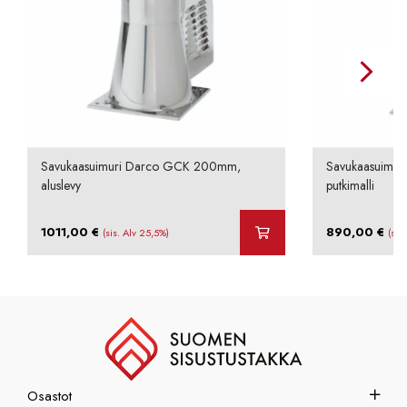
Savukaasuimuri Darco GCK 200mm,
Savukaasuimu
aluslevy
putkimalli
1011,00
€
890,00
€
(sis. Alv 25,5%)
(sis
Osastot