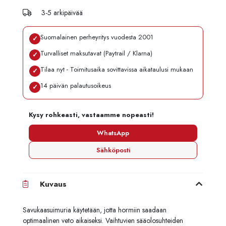
3-5 arkipäivää
Suomalainen perheyritys vuodesta 2001
✓
Turvalliset maksutavat (Paytrail / Klarna)
✓
Tilaa nyt - Toimitusaika sovittavissa aikataulusi mukaan
✓
14 päivän palautusoikeus
✓
Kysy rohkeasti, vastaamme nopeasti!
WhatsApp
Sähköposti
Kuvaus
Savukaasuimuria käytetään, jotta hormiin saadaan
optimaalinen veto aikaiseksi. Vaihtuvien sääolosuhteiden