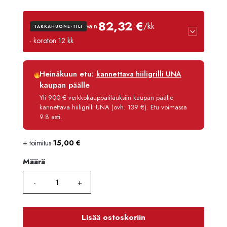
82,32 €
/kk
vain
TAKKAHUONE-TILI
· koroton 12 kk
Luottoaika
12 kk
Heinäkuun etu:
kannettava hiiligrilli UNA
Korko
0 %
kaupan päälle
Käsittelymaksu
3,90 €/kk
Yli 900 € verkkokauppatilauksiin kaupan päälle
kannettava hiiligrilli UNA (ovh. 139 €). Etu voimassa
Maksettava yhteensä
987,80 €
9.8 asti.
+ toimitus
15,00
€
Määrä
Määrä
Lisää ostoskoriin